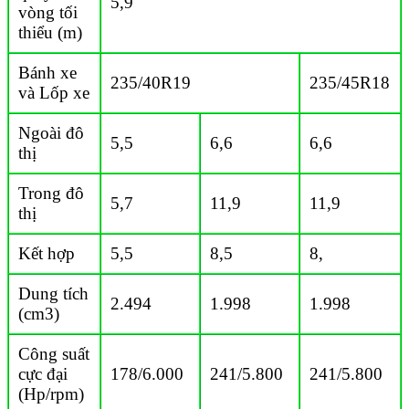
5,9
vòng tối
thiểu (m)
Bánh xe
235/40R19
235/45R18
và Lốp xe
Ngoài đô
5,5
6,6
6,6
thị
Trong đô
5,7
11,9
11,9
thị
Kết hợp
5,5
8,5
8,
Dung tích
2.494
1.998
1.998
(cm3)
Công suất
cực đại
178/6.000
241/5.800
241/5.800
(Hp/rpm)