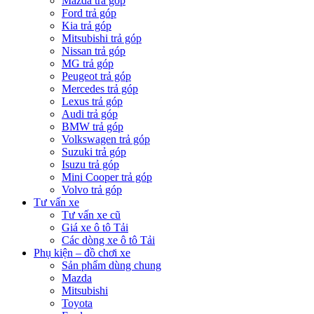
Mazda trả góp
Ford trả góp
Kia trả góp
Mitsubishi trả góp
Nissan trả góp
MG trả góp
Peugeot trả góp
Mercedes trả góp
Lexus trả góp
Audi trả góp
BMW trả góp
Volkswagen trả góp
Suzuki trả góp
Isuzu trả góp
Mini Cooper trả góp
Volvo trả góp
Tư vấn xe
Tư vấn xe cũ
Giá xe ô tô Tải
Các dòng xe ô tô Tải
Phụ kiện – đồ chơi xe
Sản phẩm dùng chung
Mazda
Mitsubishi
Toyota