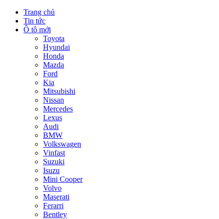
Trang chủ
Tin tức
Ô tô mới
Toyota
Hyundai
Honda
Mazda
Ford
Kia
Mitsubishi
Nissan
Mercedes
Lexus
Audi
BMW
Volkswagen
Vinfast
Suzuki
Isuzu
Mini Cooper
Volvo
Maserati
Ferarri
Bentley