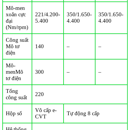
Mô-men
xoắn cực
221/4.200-
350/1.650-
350/1.650-
đại
5.400
4.400
4.400
(Nm/rpm)
Công suất
Mô tơ
140
–
–
điện
Mô-
menMô
300
–
–
tơ điện
Tổng
220
công suất
Vô cấp e-
Hộp số
Tự động 8 cấp
CVT
Hệ thống