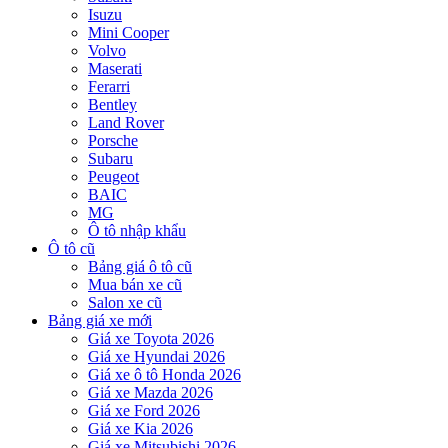
Isuzu
Mini Cooper
Volvo
Maserati
Ferarri
Bentley
Land Rover
Porsche
Subaru
Peugeot
BAIC
MG
Ô tô nhập khẩu
Ô tô cũ
Bảng giá ô tô cũ
Mua bán xe cũ
Salon xe cũ
Bảng giá xe mới
Giá xe Toyota 2026
Giá xe Hyundai 2026
Giá xe ô tô Honda 2026
Giá xe Mazda 2026
Giá xe Ford 2026
Giá xe Kia 2026
Giá xe Mitsubishi 2026