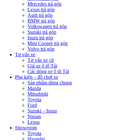
Mercedes trả góp
Lexus trả góp
Audi trả góp
BMW trả góp
Volkswagen trả góp
Suzuki trả góp
Isuzu trả góp
Mini Cooper trả góp
Volvo trả góp
Tư vấn xe
Tư vấn xe cũ
Giá xe ô tô Tải
Các dòng xe ô tô Tải
Phụ kiện – đồ chơi xe
Sản phẩm dùng chung
Mazda
Mitsubishi
Toyota
Ford
Suzuki – Isuzu
Nissan
Lexus
Showroom
Toyota
Hyundai