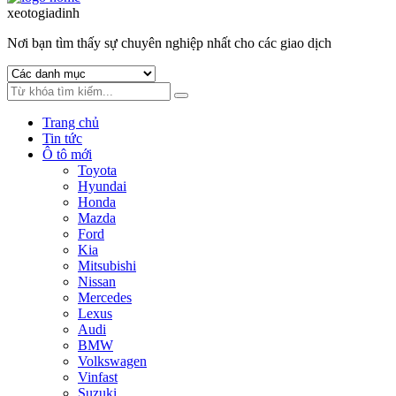
to
to
xeotogiadinh
.com
navigation
content
Nơi bạn tìm thấy sự chuyên nghiệp nhất cho các giao dịch
Trang chủ
Tin tức
Ô tô mới
Toyota
Hyundai
Honda
Mazda
Ford
Kia
Mitsubishi
Nissan
Mercedes
Lexus
Audi
BMW
Volkswagen
Vinfast
Suzuki