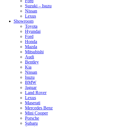
Ford
Suzuki – Isuzu
Nissan
Lexus
Showroom
Toyota
Hyundai
Ford
Honda
Mazda
Mitsubishi
Audi
Bentley
Kia
Nissan
Isuzu
BMW
Jaguar
Land Rover
Lexus
Maserati
Mercedes Benz
Mini Cooper
Porsche
Subaru