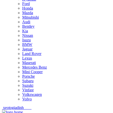
Ford
Honda
Mazda
Mitsubishi
Audi
Bentley
Kia
Nissan
Isuzu
BMW
Jaguar
Land Rover
Lexus
Maserati
Mercedes Benz
Mini Cooper
Porsche
Subaru
Suzuki
Vinfast
Volkswagen
Volvo
xeotogiadinh
.com
Skip
Skip