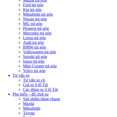
Mazda trả góp
Ford trả góp
Kia trả góp
Mitsubishi trả góp
Nissan trả góp
MG trả góp
Peugeot trả góp
Mercedes trả góp
Lexus trả góp
Audi trả góp
BMW trả góp
Volkswagen trả góp
Suzuki trả góp
Isuzu trả góp
Mini Cooper trả góp
Volvo trả góp
Tư vấn xe
Tư vấn xe cũ
Giá xe ô tô Tải
Các dòng xe ô tô Tải
Phụ kiện – đồ chơi xe
Sản phẩm dùng chung
Mazda
Mitsubishi
Toyota