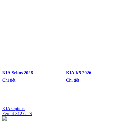
KIA Seltos 2026
KIA K5 2026
Chi tiết
Chi tiết
KIA Optima
Ferrari 812 GTS
Điều
hướng