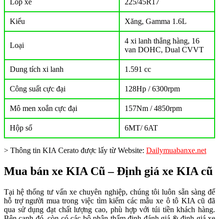
Lốp xe
225/45R17
Kiểu
Xăng, Gamma 1.6L
4 xi lanh thẳng hàng, 16
Loại
van DOHC, Dual CVVT
Dung tích xi lanh
1.591 cc
Công suất cực đại
128Hp / 6300rpm
Mô men xoắn cực đại
157Nm / 4850rpm
Hộp số
6MT/ 6AT
> Thông tin KIA Cerato được lấy từ Website:
Dailymuabanxe.net
Mua bán xe KIA Cũ – Định giá xe KIA cũ
Tại hệ thống tư vấn xe chuyên nghiệp, chúng tôi luôn sẵn sàng để
hỗ trợ người mua trong việc tìm kiếm các mẫu xe ô tô KIA cũ đã
qua sử dụng đạt chất lượng cao, phù hợp với túi tiền khách hàng.
Bên cạnh đó, còn có các bộ phận thẩm định đánh giá & định giá xe