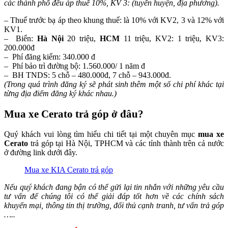
các thành phố đều áp thuế 10%, KV 3: (tuyến huyện, địa phương).
– Thuế trước bạ áp theo khung thuế: là 10% với KV2, 3 và 12% với
KV1.
– Biển:
Hà Nội
20 triệu,
HCM
11 triệu, KV2: 1 triệu, KV3:
200.000đ
– Phí đăng kiểm: 340.000 đ
– Phí bảo trì đường bộ: 1.560.000/ 1 năm đ
– BH TNDS: 5 chỗ – 480.000đ, 7 chỗ – 943.000đ.
(Trong quá trình đăng ký sẽ phát sinh thêm một số chi phí khác tại
từng địa điểm đăng ký khác nhau.)
Mua xe Cerato trả góp ở đâu?
Quý khách vui lòng tìm hiểu chi tiết tại một chuyên mục
mua xe
Cerato
trả góp tại Hà Nội, TPHCM và các tỉnh thành trên cả nước
ở đường link dưới đây.
Mua xe KIA Cerato trả góp
Nếu quý khách đang bận có thể gửi lại tin nhắn với những yêu cầu
tư vấn để chúng tôi có thể giải đáp tốt hơn về các chính sách
khuyến mại, thông tin thị trường, đối thủ cạnh tranh, tư vấn trả góp
…..