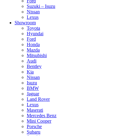
Ford
Suzuki – Isuzu
Nissan
Lexus
Showroom
Toyota
Hyundai
Ford
Honda
Mazda
Mitsubishi
Audi
Bentley
Kia
Nissan
Isuzu
BMW
Jaguar
Land Rover
Lexus
Maserati
Mercedes Benz
Mini Cooper
Porsche
Subaru