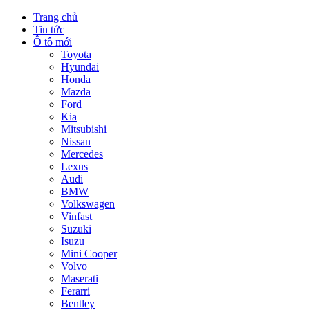
Trang chủ
Tin tức
Ô tô mới
Toyota
Hyundai
Honda
Mazda
Ford
Kia
Mitsubishi
Nissan
Mercedes
Lexus
Audi
BMW
Volkswagen
Vinfast
Suzuki
Isuzu
Mini Cooper
Volvo
Maserati
Ferarri
Bentley