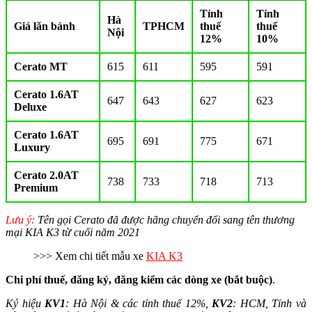
Tỉnh
Tỉnh
Hà
Giá lăn bánh
TPHCM
thuế
thuế
Nội
12%
10%
Cerato MT
615
611
595
591
Cerato 1.6AT
647
643
627
623
Deluxe
Cerato 1.6AT
695
691
775
671
Luxury
Cerato 2.0AT
738
733
718
713
Premium
Lưu ý:
Tên gọi Cerato đã được hãng chuyển đổi sang tên thương
mại KIA K3 từ cuối năm 2021
>>> Xem chi tiết mẫu xe
KIA K3
Chi phí thuế, đăng ký, đăng kiểm các dòng xe (bắt buộc)
.
Ký hiệu
KV1
: Hà Nội & các tỉnh thuế 12%,
KV2
: HCM, Tỉnh và