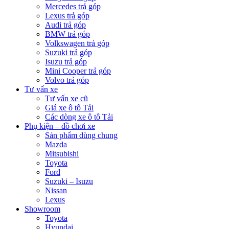
Mercedes trả góp
Lexus trả góp
Audi trả góp
BMW trả góp
Volkswagen trả góp
Suzuki trả góp
Isuzu trả góp
Mini Cooper trả góp
Volvo trả góp
Tư vấn xe
Tư vấn xe cũ
Giá xe ô tô Tải
Các dòng xe ô tô Tải
Phụ kiện – đồ chơi xe
Sản phẩm dùng chung
Mazda
Mitsubishi
Toyota
Ford
Suzuki – Isuzu
Nissan
Lexus
Showroom
Toyota
Hyundai