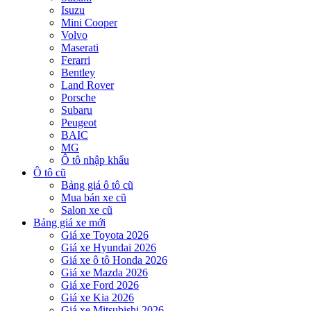
Isuzu
Mini Cooper
Volvo
Maserati
Ferarri
Bentley
Land Rover
Porsche
Subaru
Peugeot
BAIC
MG
Ô tô nhập khẩu
Ô tô cũ
Bảng giá ô tô cũ
Mua bán xe cũ
Salon xe cũ
Bảng giá xe mới
Giá xe Toyota 2026
Giá xe Hyundai 2026
Giá xe ô tô Honda 2026
Giá xe Mazda 2026
Giá xe Ford 2026
Giá xe Kia 2026
Giá xe Mitsubishi 2026