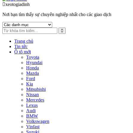
to
to
xeotogiadinh
.com
navigation
content
Nơi bạn tìm thấy sự chuyên nghiệp nhất cho các giao dịch
Trang chủ
Tin tức
Ô tô mới
Toyota
Hyundai
Honda
Mazda
Ford
Kia
Mitsubishi
Nissan
Mercedes
Lexus
Audi
BMW
Volkswagen
Vinfast
Suzuki