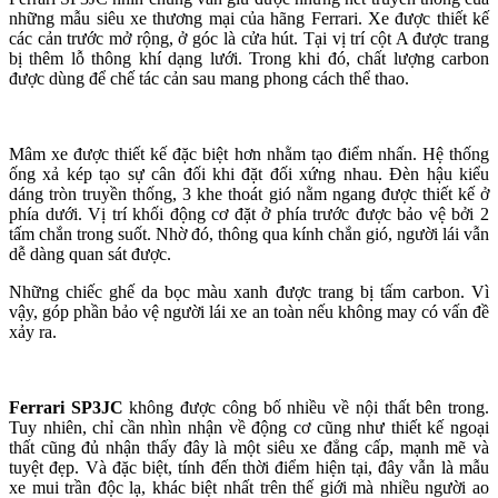
những mẫu siêu xe thương mại của hãng Ferrari. Xe được thiết kế
các cản trước mở rộng, ở góc là cửa hút. Tại vị trí cột A được trang
bị thêm lỗ thông khí dạng lưới. Trong khi đó, chất lượng carbon
được dùng để chế tác cản sau mang phong cách thể thao.
Mâm xe được thiết kế đặc biệt hơn nhằm tạo điểm nhấn. Hệ thống
ống xả kép tạo sự cân đối khi đặt đối xứng nhau. Đèn hậu kiểu
dáng tròn truyền thống, 3 khe thoát gió nằm ngang được thiết kế ở
phía dưới. Vị trí khối động cơ đặt ở phía trước được bảo vệ bởi 2
tấm chắn trong suốt. Nhờ đó, thông qua kính chắn gió, người lái vẫn
dễ dàng quan sát được.
Những chiếc ghế da bọc màu xanh được trang bị tấm carbon. Vì
vậy, góp phần bảo vệ người lái xe an toàn nếu không may có vấn đề
xảy ra.
Ferrari SP3JC
không được công bố nhiều về nội thất bên trong.
Tuy nhiên, chỉ cần nhìn nhận về động cơ cũng như thiết kế ngoại
thất cũng đủ nhận thấy đây là một siêu xe đẳng cấp, mạnh mẽ và
tuyệt đẹp. Và đặc biệt, tính đến thời điểm hiện tại, đây vẫn là mẫu
xe mui trần độc lạ, khác biệt nhất trên thế giới mà nhiều người ao