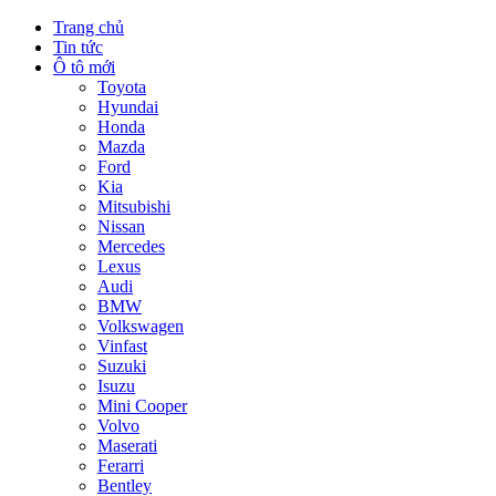
Trang chủ
Tin tức
Ô tô mới
Toyota
Hyundai
Honda
Mazda
Ford
Kia
Mitsubishi
Nissan
Mercedes
Lexus
Audi
BMW
Volkswagen
Vinfast
Suzuki
Isuzu
Mini Cooper
Volvo
Maserati
Ferarri
Bentley