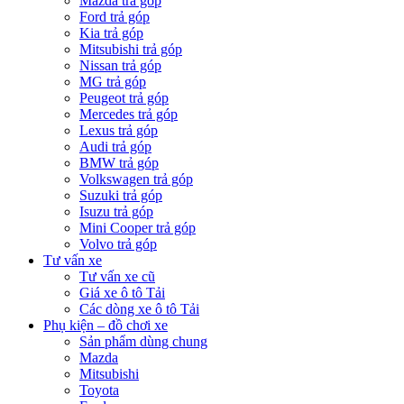
Mazda trả góp
Ford trả góp
Kia trả góp
Mitsubishi trả góp
Nissan trả góp
MG trả góp
Peugeot trả góp
Mercedes trả góp
Lexus trả góp
Audi trả góp
BMW trả góp
Volkswagen trả góp
Suzuki trả góp
Isuzu trả góp
Mini Cooper trả góp
Volvo trả góp
Tư vấn xe
Tư vấn xe cũ
Giá xe ô tô Tải
Các dòng xe ô tô Tải
Phụ kiện – đồ chơi xe
Sản phẩm dùng chung
Mazda
Mitsubishi
Toyota