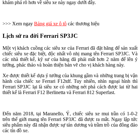
khám phá rõ hơn về siêu xe này ngay dưới đây.
>>> Xem ngay
Bảng giá xe ô tô
các thương hiệu
Lịch sử ra đời Ferrari SP3JC
Một vị khách cuồng các siêu xe của Ferrari đã đặt hãng để sản xuất
chiếc siêu xe đặc biệt, độc nhất vô nhị mang tên Ferrari SP3JC. Và
các nhà thiết kế, kỹ sư của hãng đã phải mất hơn 2 năm để lên ý
tưởng, phác thảo và hoàn thiện bản vẽ cho vị khách hàng này.
Xe được thiết kế dựa ý tưởng của khung gầm và những trang bị vận
hành của chiếc xe Ferrari F12tdf. Tuy nhiên, nhìn ngoại hình thì
Ferrari SP3JC lại là siêu xe có những nét phá cách được lai từ hai
thiết kế là Ferrari F12 Berlinetta và Ferrari 812 Superfast.
Đến năm 2018, tại Maranello, Ý, chiếc siêu xe mui trần có 1-0-2
trên thế giới mang tên Ferrari SP3JC đã được ra mắt. Ngay lập tức
siêu phẩm này đã nhận được sự tán dương và trầm trồ của đông đảo
các tín đồ xe.