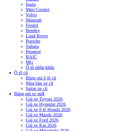
Isuzu
Mini Cooper
Volvo
Maserati
Ferarri
Bentley
Land Rover
Porsche
Subaru
Peugeot
BAIC
MG
Ô tô nhập khẩu
Ô tô cũ
Bảng giá ô tô cũ
Mua bán xe cũ
Salon xe cũ
Bảng giá xe mới
Giá xe Toyota 2026
Giá xe Hyundai 2026
Giá xe ô tô Honda 2026
Giá xe Mazda 2026
Giá xe Ford 2026
Giá xe Kia 2026
Giá xe Mitsubishi 2026