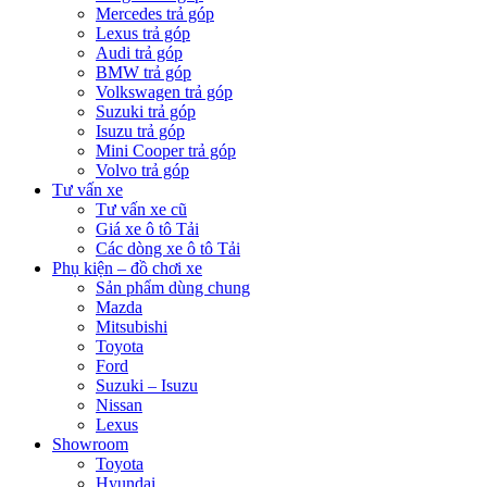
Mercedes trả góp
Lexus trả góp
Audi trả góp
BMW trả góp
Volkswagen trả góp
Suzuki trả góp
Isuzu trả góp
Mini Cooper trả góp
Volvo trả góp
Tư vấn xe
Tư vấn xe cũ
Giá xe ô tô Tải
Các dòng xe ô tô Tải
Phụ kiện – đồ chơi xe
Sản phẩm dùng chung
Mazda
Mitsubishi
Toyota
Ford
Suzuki – Isuzu
Nissan
Lexus
Showroom
Toyota
Hyundai