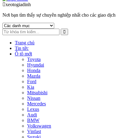
to
to
xeotogiadinh
.com
navigation
content
Nơi bạn tìm thấy sự chuyên nghiệp nhất cho các giao dịch
Trang chủ
Tin tức
Ô tô mới
Toyota
Hyundai
Honda
Mazda
Ford
Kia
Mitsubishi
Nissan
Mercedes
Lexus
Audi
BMW
Volkswagen
Vinfast
Suzuki