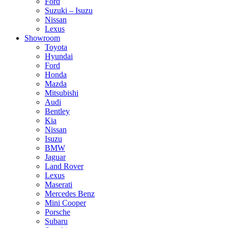
Ford
Suzuki – Isuzu
Nissan
Lexus
Showroom
Toyota
Hyundai
Ford
Honda
Mazda
Mitsubishi
Audi
Bentley
Kia
Nissan
Isuzu
BMW
Jaguar
Land Rover
Lexus
Maserati
Mercedes Benz
Mini Cooper
Porsche
Subaru