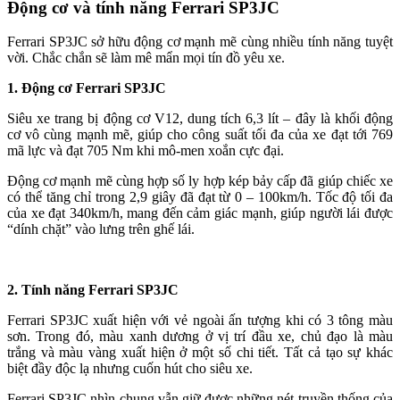
Động cơ và tính năng Ferrari SP3JC
Ferrari SP3JC sở hữu động cơ mạnh mẽ cùng nhiều tính năng tuyệt
vời. Chắc chắn sẽ làm mê mẩn mọi tín đồ yêu xe.
1. Động cơ Ferrari SP3JC
Siêu xe trang bị động cơ V12, dung tích 6,3 lít – đây là khối động
cơ vô cùng mạnh mẽ, giúp cho công suất tối đa của xe đạt tới 769
mã lực và đạt 705 Nm khi mô-men xoắn cực đại.
Động cơ mạnh mẽ cùng hợp số ly hợp kép bảy cấp đã giúp chiếc xe
có thể tăng chỉ trong 2,9 giây đã đạt từ 0 – 100km/h. Tốc độ tối đa
của xe đạt 340km/h, mang đến cảm giác mạnh, giúp người lái được
“dính chặt” vào lưng trên ghế lái.
2. Tính năng Ferrari SP3JC
Ferrari SP3JC xuất hiện với vẻ ngoài ấn tượng khi có 3 tông màu
sơn. Trong đó, màu xanh dương ở vị trí đầu xe, chủ đạo là màu
trắng và màu vàng xuất hiện ở một số chi tiết. Tất cả tạo sự khác
biệt đầy độc lạ nhưng cuốn hút cho siêu xe.
Ferrari SP3JC nhìn chung vẫn giữ được những nét truyền thống của