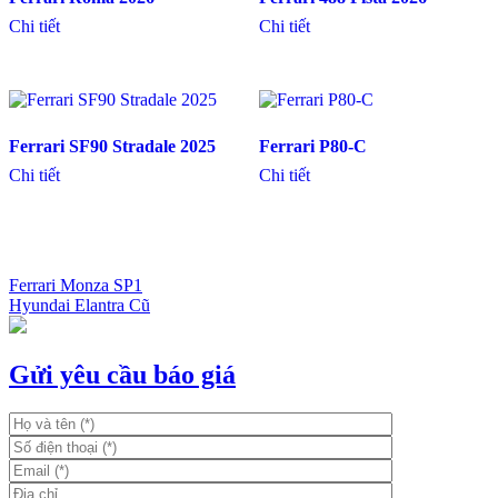
Chi tiết
Chi tiết
Ferrari SF90 Stradale 2025
Ferrari P80-C
Chi tiết
Chi tiết
Ferrari Monza SP1
Hyundai Elantra Cũ
Điều
hướng
bài
Gửi yêu cầu báo giá
viết