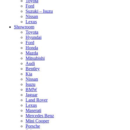
Toyota
Ford
Suzuki – Isuzu
Nissan
Lexus
Showroom
Toyota
Hyundai
Ford
Honda
Mazda
Mitsubishi
Audi
Bentley
Kia
Nissan
Isuzu
BMW
Jaguar
Land Rover
Lexus
Maserati
Mercedes Benz
Mini Cooper
Porsche