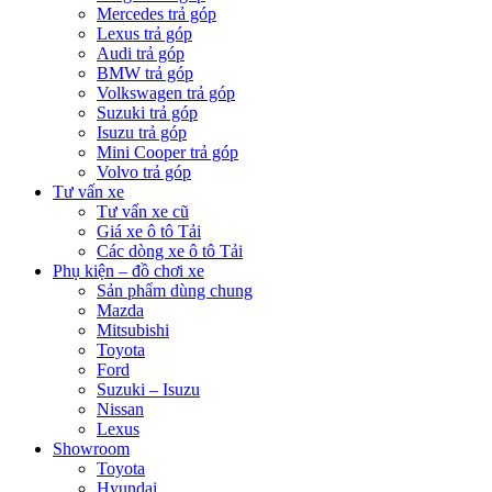
Mercedes trả góp
Lexus trả góp
Audi trả góp
BMW trả góp
Volkswagen trả góp
Suzuki trả góp
Isuzu trả góp
Mini Cooper trả góp
Volvo trả góp
Tư vấn xe
Tư vấn xe cũ
Giá xe ô tô Tải
Các dòng xe ô tô Tải
Phụ kiện – đồ chơi xe
Sản phẩm dùng chung
Mazda
Mitsubishi
Toyota
Ford
Suzuki – Isuzu
Nissan
Lexus
Showroom
Toyota
Hyundai