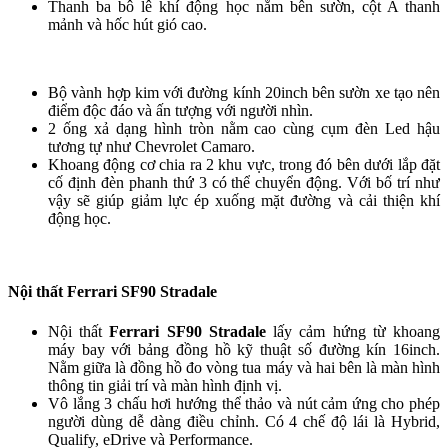
Thanh ba bô lê khí động học nằm bên sườn, cột A thanh
mảnh và hốc hút gió cao.
Bộ vành hợp kim với đường kính 20inch bên sườn xe tạo nên
điểm độc đáo và ấn tượng với người nhìn.
2 ống xả dạng hình tròn nằm cao cùng cụm đèn Led hậu
tương tự như Chevrolet Camaro.
Khoang động cơ chia ra 2 khu vực, trong đó bên dưới lắp đặt
cố định đèn phanh thứ 3 có thể chuyển động. Với bố trí như
vậy sẽ giúp giảm lực ép xuống mặt đường và cải thiện khí
động học.
Nội thất Ferrari SF90 Stradale
Nội thất
Ferrari SF90 Stradale
lấy cảm hứng từ khoang
máy bay với bảng đồng hồ kỹ thuật số đường kín 16inch.
Nằm giữa là đồng hồ đo vòng tua máy và hai bên là màn hình
thông tin giải trí và màn hình định vị.
Vô lắng 3 chấu hơi hướng thể thảo và nút cảm ứng cho phép
người dùng dễ dàng điều chỉnh. Có 4 chế độ lái là Hybrid,
Qualify, eDrive và Performance.