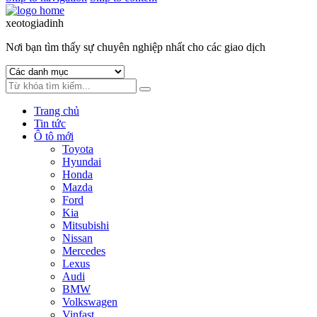
xeotogiadinh
.com
Nơi bạn tìm thấy sự chuyên nghiệp nhất cho các giao dịch
Trang chủ
Tin tức
Ô tô mới
Toyota
Hyundai
Honda
Mazda
Ford
Kia
Mitsubishi
Nissan
Mercedes
Lexus
Audi
BMW
Volkswagen
Vinfast