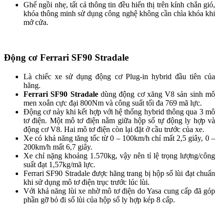
Ghế ngồi nhẹ, tất cả thông tin đều hiển thị trên kính chắn gió,
khóa thông minh sử dụng công nghệ không cần chìa khóa khi
mở cửa.
Động cơ
Ferrari SF90 Stradale
Là chiếc xe sử dụng động cơ Plug-in hybrid đầu tiên của
hãng.
Ferrari SF90 Stradale
dùng động cơ xăng V8 sản sinh mô
men xoắn cực đại 800Nm và công suất tối đa 769 mã lực.
Động cơ này khi kết hợp với hệ thống hybrid thông qua 3 mô
tơ điện. Một mô tơ điện nằm giữa hộp số tự động ly hợp và
động cơ V8. Hai mô tơ điện còn lại đặt ở cầu trước của xe.
Xe có khả năng tăng tốc từ 0 – 100km/h chỉ mất 2,5 giây, 0 –
200km/h mất 6,7 giây.
Xe chỉ nặng khoảng 1.570kg, vậy nên tỉ lệ trọng lượng/công
suất đạt 1,57kg/mã lực.
Ferrari SF90 Stradale được hãng trang bị hộp số lùi đạt chuẩn
khi sử dụng mô tơ điện trục trước lúc lùi.
Với khả năng lùi xe nhờ mô tơ điện do Yasa cung cấp đã góp
phần gỡ bỏ đi số lùi của hộp số ly hợp kép 8 cấp.