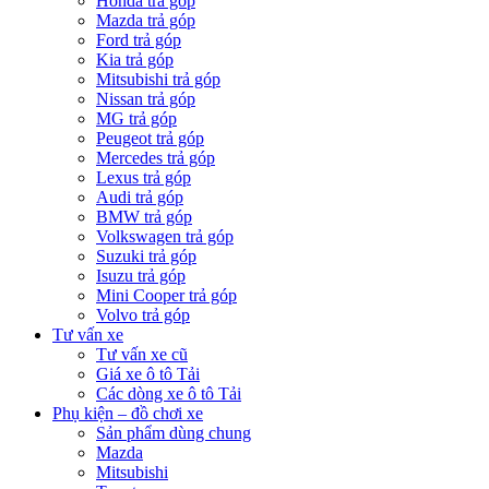
Honda trả góp
Mazda trả góp
Ford trả góp
Kia trả góp
Mitsubishi trả góp
Nissan trả góp
MG trả góp
Peugeot trả góp
Mercedes trả góp
Lexus trả góp
Audi trả góp
BMW trả góp
Volkswagen trả góp
Suzuki trả góp
Isuzu trả góp
Mini Cooper trả góp
Volvo trả góp
Tư vấn xe
Tư vấn xe cũ
Giá xe ô tô Tải
Các dòng xe ô tô Tải
Phụ kiện – đồ chơi xe
Sản phẩm dùng chung
Mazda
Mitsubishi