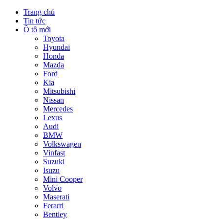
Trang chủ
Tin tức
Ô tô mới
Toyota
Hyundai
Honda
Mazda
Ford
Kia
Mitsubishi
Nissan
Mercedes
Lexus
Audi
BMW
Volkswagen
Vinfast
Suzuki
Isuzu
Mini Cooper
Volvo
Maserati
Ferarri
Bentley