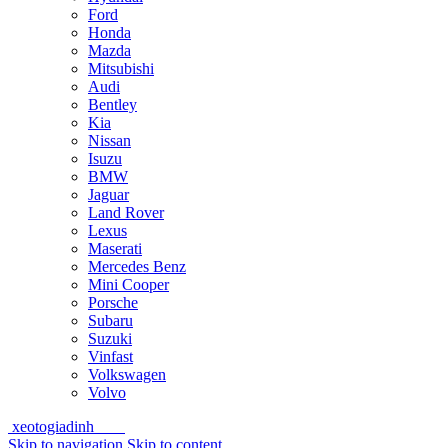
Ford
Honda
Mazda
Mitsubishi
Audi
Bentley
Kia
Nissan
Isuzu
BMW
Jaguar
Land Rover
Lexus
Maserati
Mercedes Benz
Mini Cooper
Porsche
Subaru
Suzuki
Vinfast
Volkswagen
Volvo
xeotogiadinh
.com
Skip to navigation
Skip to content