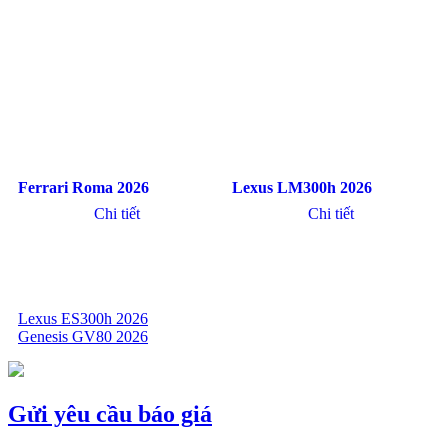
Ferrari Roma 2026
Lexus LM300h 2026
Chi tiết
Chi tiết
Lexus ES300h 2026
Genesis GV80 2026
Điều
hướng
bài
Gửi yêu cầu báo giá
viết