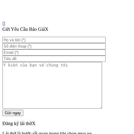
Gửi Yêu Cầu Báo Giá
X
Đăng ký lái thử
X
Lái thử là bước rất quan trọng khi chọn mua xe.