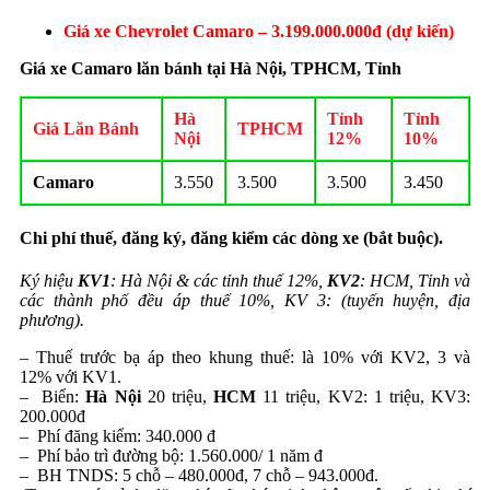
Giá xe Chevrolet Camaro
– 3.199.000.000đ (dự kiến)
Giá xe Camaro lăn bánh tại Hà Nội, TPHCM, Tỉnh
Hà
Tỉnh
Tỉnh
Giá Lăn Bánh
TPHCM
Nội
12%
10%
Camaro
3.550
3.500
3.500
3.450
Chi phí thuế, đăng ký, đăng kiểm các dòng xe (bắt buộc)
.
Ký hiệu
KV1
: Hà Nội & các tỉnh thuế 12%,
KV2
: HCM, Tỉnh và
các thành phố đều áp thuế 10%, KV 3: (tuyến huyện, địa
phương).
– Thuế trước bạ áp theo khung thuế: là 10% với KV2, 3 và
12% với KV1.
– Biển:
Hà Nội
20 triệu,
HCM
11 triệu, KV2: 1 triệu, KV3:
200.000đ
– Phí đăng kiểm: 340.000 đ
– Phí bảo trì đường bộ: 1.560.000/ 1 năm đ
– BH TNDS: 5 chỗ – 480.000đ, 7 chỗ – 943.000đ.