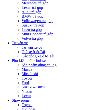
Mercedes trả góp
Lexus trả góp
Audi trả góp
BMW trả góp
Volkswagen trả góp
Suzuki trả góp
Isuzu trả góp
Mini Cooper trả góp
Volvo trả góp
Tư vấn xe
Tư vấn xe cũ
Giá xe ô tô Tải
Các dòng xe ô tô Tải
Phụ kiện – đồ chơi xe
Sản phẩm dùng chung
Mazda
Mitsubishi
Toyota
Ford
Suzuki – Isuzu
Nissan
Lexus
Showroom
Toyota
Hyundai