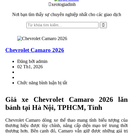
to
to
xeotogiadinh
.com
navigation
content
Nơi bạn tìm thấy sự chuyên nghiệp nhất cho các giao dịch
Chevrolet Camaro 2026
Đăng bởi admin
02 Th1, 2026
Chức năng bình luận bị tắt
ở
Chevrolet
Camaro
Giá xe
Chevrolet Camaro 2026 lăn
2026
bánh tại Hà Nội, TPHCM, Tỉnh
Chevrolet Camaro dòng xe thể thao mang tính biểu tượng của
thương hiệu được tùy chỉnh, nâng cấp diện mạo trẻ trung thời
thượng hơn. Bên cạnh đó, Camaro vẫn giữ được những giá trị