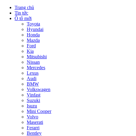
Trang chủ
Tin tức
Ô tô mới
Toyota
Hyundai
Honda
Mazda
Ford
Kia
Mitsubishi
Nissan
Mercedes
Lexus
Audi
BMW
Volkswagen
Vinfast
Suzuki
Isuzu
Mini Cooper
Volvo
Maserati
Ferarri
Bentley