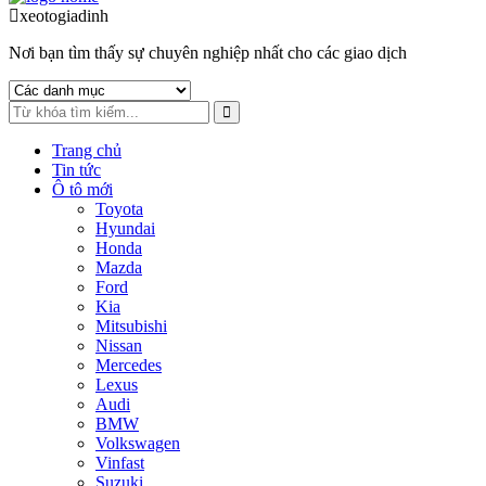
to
to
xeotogiadinh
.com
navigation
content
Nơi bạn tìm thấy sự chuyên nghiệp nhất cho các giao dịch
Trang chủ
Tin tức
Ô tô mới
Toyota
Hyundai
Honda
Mazda
Ford
Kia
Mitsubishi
Nissan
Mercedes
Lexus
Audi
BMW
Volkswagen
Vinfast
Suzuki