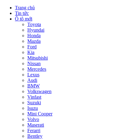
Trang chủ
Tin tức
Ô tô mới
Toyota
Hyundai
Honda
Mazda
Ford
Kia
Mitsubishi
Nissan
Mercedes
Lexus
Audi
BMW
Volkswagen
Vinfast
Suzuki
Isuzu
Mini Cooper
Volvo
Maserati
Ferarri
Bentley