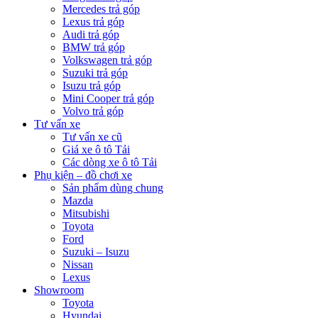
Mercedes trả góp
Lexus trả góp
Audi trả góp
BMW trả góp
Volkswagen trả góp
Suzuki trả góp
Isuzu trả góp
Mini Cooper trả góp
Volvo trả góp
Tư vấn xe
Tư vấn xe cũ
Giá xe ô tô Tải
Các dòng xe ô tô Tải
Phụ kiện – đồ chơi xe
Sản phẩm dùng chung
Mazda
Mitsubishi
Toyota
Ford
Suzuki – Isuzu
Nissan
Lexus
Showroom
Toyota
Hyundai