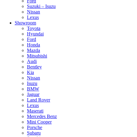
Ford
Suzuki – Isuzu
Nissan
Lexus
Showroom
Toyota
Hyundai
Ford
Honda
Mazda
Mitsubishi
Audi
Bentley
Kia
Nissan
Isuzu
BMW
Jaguar
Land Rover
Lexus
Maserati
Mercedes Benz
Mini Cooper
Porsche
Subaru