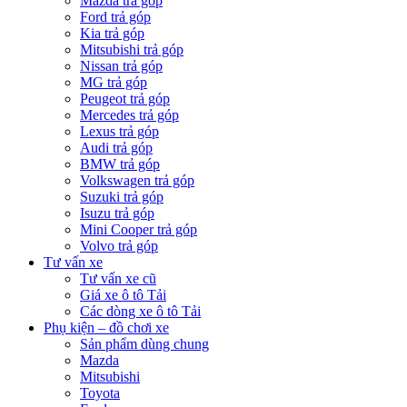
Mazda trả góp
Ford trả góp
Kia trả góp
Mitsubishi trả góp
Nissan trả góp
MG trả góp
Peugeot trả góp
Mercedes trả góp
Lexus trả góp
Audi trả góp
BMW trả góp
Volkswagen trả góp
Suzuki trả góp
Isuzu trả góp
Mini Cooper trả góp
Volvo trả góp
Tư vấn xe
Tư vấn xe cũ
Giá xe ô tô Tải
Các dòng xe ô tô Tải
Phụ kiện – đồ chơi xe
Sản phẩm dùng chung
Mazda
Mitsubishi
Toyota