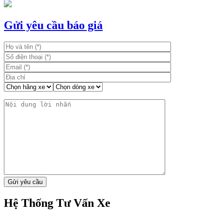
hướng
bài
Gửi yêu cầu báo giá
viết
Hệ Thống Tư Vấn Xe