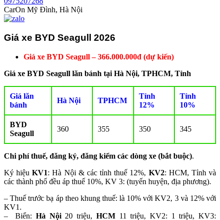
0975207268
CarOn Mỹ Đình, Hà Nội
Giá xe BYD Seagull 2026
Giá xe BYD Seagull – 366.000.000đ (dự kiến)
Giá xe BYD Seagull lăn bánh tại Hà Nội, TPHCM, Tỉnh
Giá lăn
Tỉnh
Tỉnh
Hà Nội
TPHCM
bánh
12%
10%
BYD
360
355
350
345
Seagull
Chi phí thuế, đăng ký, đăng kiểm các dòng xe (bắt buộc)
.
Ký hiệu
KV1
: Hà Nội & các tỉnh thuế 12%,
KV2
: HCM, Tỉnh và
các thành phố đều áp thuế 10%, KV 3: (tuyến huyện, địa phương).
– Thuế trước bạ áp theo khung thuế: là 10% với KV2, 3 và 12% với
KV1.
– Biển:
Hà Nội
20 triệu,
HCM
11 triệu, KV2: 1 triệu, KV3: