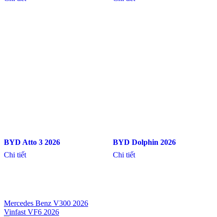
BYD Atto 3 2026
BYD Dolphin 2026
Chi tiết
Chi tiết
Mercedes Benz V300 2026
Vinfast VF6 2026
Điều