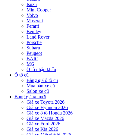
Isuzu
Mini Cooper
Volvo
Maserati
Ferarri
Bentley
Land Rover
Porsche
Subaru
Peugeot
BAIC
MG
Ô tô nhập khẩu
Ô tô cũ
Bảng giá ô tô cũ
Mua bán xe cũ
Salon xe cũ
Bảng giá xe mới
Giá xe Toyota 2026
Giá xe Hyundai 2026
Giá xe ô tô Honda 2026
Giá xe Mazda 2026
Giá xe Ford 2026
Giá xe Kia 2026
Giá xe Mitsubishi 2026