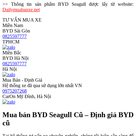
>> Thông tin sản phẩm BYD Seagull được lấy từ website:
Dailymuabanxe.net
TƯ VẤN MUA XE
Miền Nam
BYD Sài Gòn
0825597777
TPHCM
Miền Bắc
BYD Hà Nội
0825597777
Hà Nội
Mua Bán - Định Giá
Hệ thống xe đã qua sử dụng lớn nhất VN
0975207268
CarOn Mỹ Đình, Hà Nội
Mua bán BYD Seagull Cũ – Định giá BYD
cũ
Tại hệ thống tư vấn xe chuyên nghiệp, chúng tôi luôn sẵn sàng để