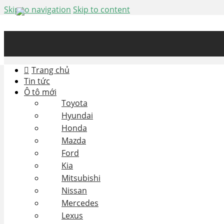
Skip to navigation
Skip to content
Trang chủ
Tin tức
Ô tô mới
Toyota
Hyundai
Honda
Mazda
Ford
Kia
Mitsubishi
Nissan
Mercedes
Lexus