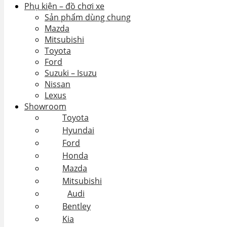
Phụ kiện – đồ chơi xe
Sản phẩm dùng chung
Mazda
Mitsubishi
Toyota
Ford
Suzuki – Isuzu
Nissan
Lexus
Showroom
Toyota
Hyundai
Ford
Honda
Mazda
Mitsubishi
Audi
Bentley
Kia