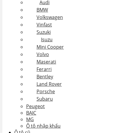
Audi
BMW
Volkswagen
Vinfast
Suzuki
Isuzu
Mini Cooper
Volvo
Maserati
Ferarri
Bentley
Land Rover
Porsche
Subaru
Peugeot
BAIC
MG
Ô tô nhập khẩu
Ô tô cũ