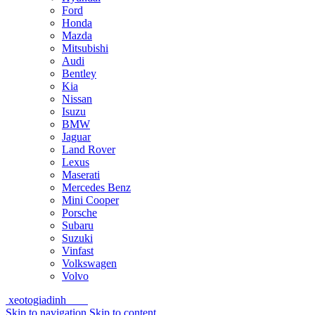
Ford
Honda
Mazda
Mitsubishi
Audi
Bentley
Kia
Nissan
Isuzu
BMW
Jaguar
Land Rover
Lexus
Maserati
Mercedes Benz
Mini Cooper
Porsche
Subaru
Suzuki
Vinfast
Volkswagen
Volvo
xeotogiadinh
.com
Skip to navigation
Skip to content