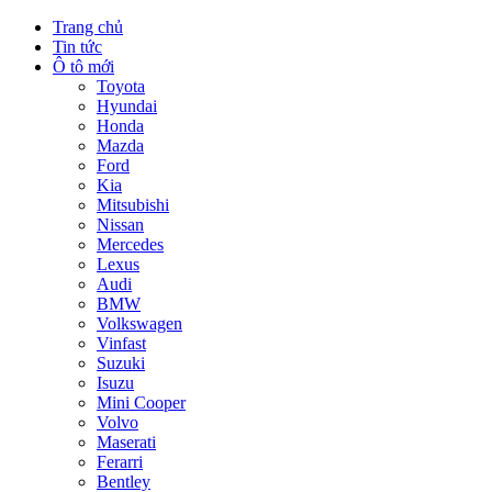
Trang chủ
Tin tức
Ô tô mới
Toyota
Hyundai
Honda
Mazda
Ford
Kia
Mitsubishi
Nissan
Mercedes
Lexus
Audi
BMW
Volkswagen
Vinfast
Suzuki
Isuzu
Mini Cooper
Volvo
Maserati
Ferarri
Bentley