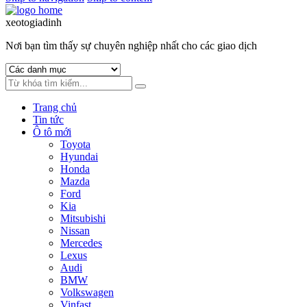
xeotogiadinh
.com
Nơi bạn tìm thấy sự chuyên nghiệp nhất cho các giao dịch
Trang chủ
Tin tức
Ô tô mới
Toyota
Hyundai
Honda
Mazda
Ford
Kia
Mitsubishi
Nissan
Mercedes
Lexus
Audi
BMW
Volkswagen
Vinfast