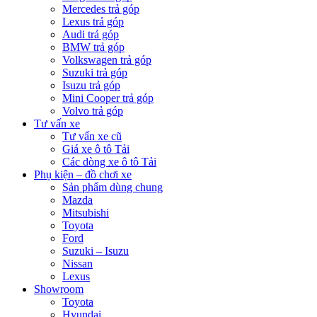
Mercedes trả góp
Lexus trả góp
Audi trả góp
BMW trả góp
Volkswagen trả góp
Suzuki trả góp
Isuzu trả góp
Mini Cooper trả góp
Volvo trả góp
Tư vấn xe
Tư vấn xe cũ
Giá xe ô tô Tải
Các dòng xe ô tô Tải
Phụ kiện – đồ chơi xe
Sản phẩm dùng chung
Mazda
Mitsubishi
Toyota
Ford
Suzuki – Isuzu
Nissan
Lexus
Showroom
Toyota
Hyundai