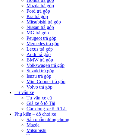
Honda trả góp
Mazda trả góp
Ford trả góp
Kia trả góp
Mitsubishi trả góp
Nissan trả góp
MG trả góp
Peugeot trả góp
Mercedes trả góp
Lexus trả góp
Audi trả góp
BMW trả góp
Volkswagen trả góp
Suzuki trả góp
Isuzu trả góp
Mini Cooper trả góp
Volvo trả góp
Tư vấn xe
Tư vấn xe cũ
Giá xe ô tô Tải
Các dòng xe ô tô Tải
Phụ kiện – đồ chơi xe
Sản phẩm dùng chung
Mazda
Mitsubishi