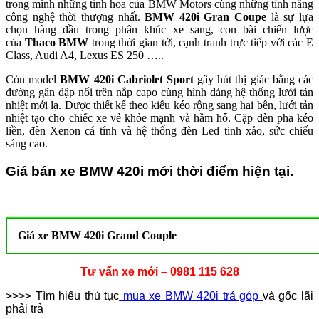
trong mình những tinh hoa của BMW Motors cùng những tính năng
công nghệ thời thượng nhất.
BMW 420i Gran Coupe
là sự lựa
chọn hàng đầu trong phân khúc xe sang, con bài chiến lược
của
Thaco BMW
trong thời gian tới, cạnh tranh trực tiếp với các E
Class, Audi A4, Lexus ES 250 …..
Còn model
BMW 420i Cabriolet Sport
gây hút thị giác bằng các
đường gân dập nổi trên nắp capo cùng hình dáng hệ thống lưới tản
nhiệt mới lạ. Được thiết kế theo kiểu kéo rộng sang hai bên, lưới tản
nhiệt tạo cho chiếc xe vẻ khỏe mạnh và hầm hố. Cặp đèn pha kéo
liền, đèn Xenon cá tính và hệ thống đèn Led tinh xảo, sức chiếu
sáng cao.
Giá bán xe BMW 420i mới thời điểm hiện tại.
Giá xe BMW 420i Grand Couple
Tư vấn xe mới – 0981 115 628
>>>> Tìm hiểu thủ tục
mua xe BMW 420i trả góp
và gốc lãi
phải trả