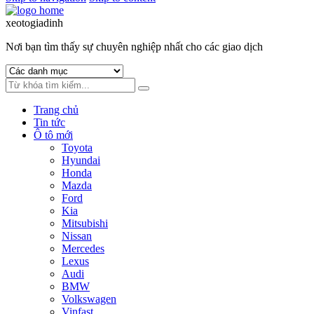
xeotogiadinh
.com
Nơi bạn tìm thấy sự chuyên nghiệp nhất cho các giao dịch
Trang chủ
Tin tức
Ô tô mới
Toyota
Hyundai
Honda
Mazda
Ford
Kia
Mitsubishi
Nissan
Mercedes
Lexus
Audi
BMW
Volkswagen
Vinfast