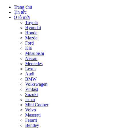
Trang chủ
Tin tức
Ô tô mới
Toyota
Hyundai
Honda
Mazda
Ford
Kia
Mitsubishi
Nissan
Mercedes
Lexus
Audi
BMW
Volkswagen
Vinfast
Suzuki
Isuzu
Mini Cooper
Volvo
Maserati
Ferarri
Bentley