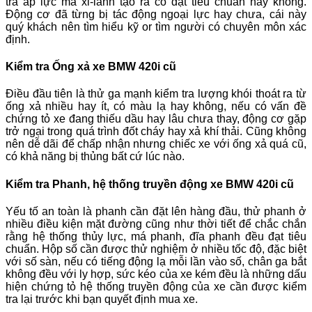
tra áp lực mà xi-lanh tạo ra có đạt tiêu chuẩn hay không.
Động cơ đã từng bị tác động ngoại lực hay chưa, cái này
quý khách nên tìm hiểu kỹ or tìm người có chuyên môn xác
định.
Kiểm tra Ống xả xe BMW 420i cũ
Điều đầu tiên là thử ga mạnh kiểm tra lượng khói thoát ra từ
ống xả nhiều hay ít, có màu lạ hay không, nếu có vấn đề
chứng tỏ xe đang thiếu dầu hay lâu chưa thay, động cơ gặp
trở ngại trong quá trình đốt cháy hay xả khí thải. Cũng không
nên dễ dãi để chấp nhận nhưng chiếc xe với ống xả quá cũ,
có khả năng bị thủng bất cứ lúc nào.
Kiểm tra Phanh, hệ thống truyền động xe BMW 420i cũ
Yếu tố an toàn là phanh cần đặt lên hàng đầu, thử phanh ở
nhiều điều kiện mặt đường cũng như thời tiết để chắc chắn
rằng hệ thống thủy lực, má phanh, đĩa phanh đều đạt tiêu
chuẩn. Hộp số cần được thử nghiệm ở nhiều tốc độ, đặc biệt
với số sàn, nếu có tiếng động lạ mỗi lần vào số, chân ga bắt
không đều với ly hợp, sức kéo của xe kém đều là những dấu
hiện chứng tỏ hệ thống truyền động của xe cần được kiểm
tra lại trước khi bạn quyết định mua xe.