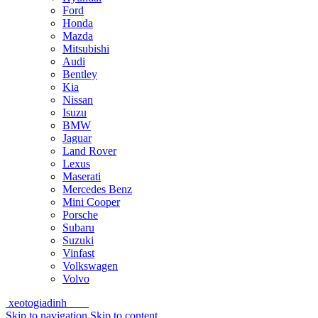
Ford
Honda
Mazda
Mitsubishi
Audi
Bentley
Kia
Nissan
Isuzu
BMW
Jaguar
Land Rover
Lexus
Maserati
Mercedes Benz
Mini Cooper
Porsche
Subaru
Suzuki
Vinfast
Volkswagen
Volvo
xeotogiadinh
.com
Skip to navigation
Skip to content