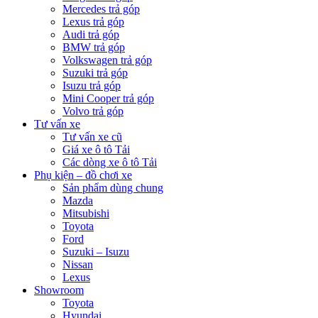
Mercedes trả góp
Lexus trả góp
Audi trả góp
BMW trả góp
Volkswagen trả góp
Suzuki trả góp
Isuzu trả góp
Mini Cooper trả góp
Volvo trả góp
Tư vấn xe
Tư vấn xe cũ
Giá xe ô tô Tải
Các dòng xe ô tô Tải
Phụ kiện – đồ chơi xe
Sản phẩm dùng chung
Mazda
Mitsubishi
Toyota
Ford
Suzuki – Isuzu
Nissan
Lexus
Showroom
Toyota
Hyundai