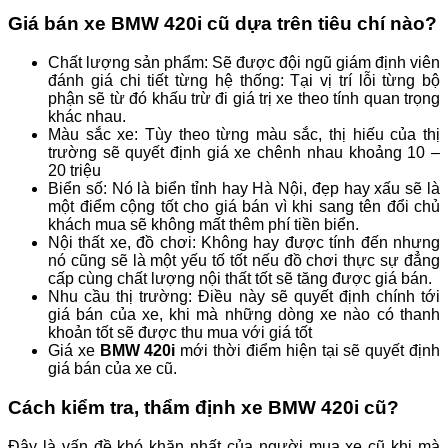
Giá bán xe
BMW 420i
cũ dựa trên tiêu chí nào?
Chất lượng sản phẩm: Sẽ được đội ngũ giám định viên
đánh giá chi tiết từng hệ thống: Tại vị trí lỗi từng bộ
phận sẽ từ đó khấu trừ đi giá trị xe theo tính quan trọng
khác nhau.
Màu sắc xe: Tùy theo từng màu sắc, thị hiếu của thị
trường sẽ quyết định giá xe chênh nhau khoảng 10 –
20 triệu
Biển số: Nó là biển tỉnh hay Hà Nội, đẹp hay xấu sẽ là
một điểm cộng tốt cho giá bán vì khi sang tên đổi chủ
khách mua sẽ không mất thêm phí tiền biển.
Nội thất xe, đồ chơi: Không hay được tính đến nhưng
nó cũng sẽ là một yếu tố tốt nếu đồ chơi thực sự đẳng
cấp cùng chất lượng nội thất tốt sẽ tăng được giá bán.
Nhu cầu thị trường: Điều này sẽ quyết định chính tới
giá bán của xe, khi mà những dòng xe nào có thanh
khoản tốt sẽ được thu mua với giá tốt
Giá xe
BMW 420i
mới thời điểm hiện tại sẽ quyết định
giá bán của xe cũ.
Cách kiểm tra, thẩm định xe BMW 420i cũ?
Đây là vấn đề khó khăn nhất của người mua xe cũ khi mà