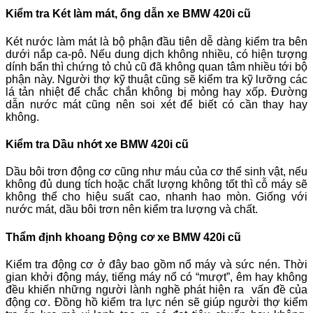
Kiểm tra Két làm mát, ống dẫn xe BMW 420i cũ
Két nước làm mát là bộ phận đầu tiên dễ dàng kiểm tra bên
dưới nắp ca-pô. Nếu dung dịch không nhiều, có hiện tượng
dính bẩn thì chứng tỏ chủ cũ đã không quan tâm nhiều tới bộ
phận này. Người thợ kỹ thuật cũng sẽ kiểm tra kỹ lưỡng các
lá tản nhiệt để chắc chắn không bị mỏng hay xốp. Đường
dẫn nước mát cũng nên soi xét để biết có cần thay hay
không.
Kiểm tra Dầu nhớt xe BMW 420i cũ
Dầu bôi trơn động cơ cũng như máu của cơ thể sinh vật, nếu
không đủ dung tích hoặc chất lượng không tốt thì cỗ máy sẽ
không thể cho hiệu suất cao, nhanh hao mòn. Giống với
nước mát, dầu bôi trơn nên kiểm tra lượng và chất.
Thẩm định khoang Động cơ xe BMW 420i cũ
Kiểm tra động cơ ở đây bao gồm nổ máy và sức nén. Thời
gian khởi động máy, tiếng máy nổ có “mượt”, êm hay không
đều khiến những người lành nghề phát hiện ra vấn đề của
động cơ. Đồng hồ kiểm tra lực nén sẽ giúp người thợ kiểm