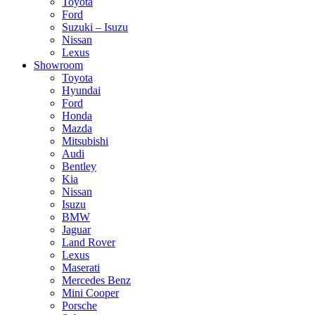
Toyota
Ford
Suzuki – Isuzu
Nissan
Lexus
Showroom
Toyota
Hyundai
Ford
Honda
Mazda
Mitsubishi
Audi
Bentley
Kia
Nissan
Isuzu
BMW
Jaguar
Land Rover
Lexus
Maserati
Mercedes Benz
Mini Cooper
Porsche