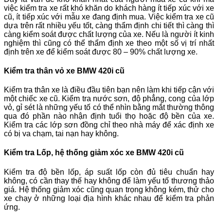
việc kiểm tra xe rất khó khăn do khách hàng ít tiếp xúc với xe
cũ, ít tiếp xúc với mẫu xe đang định mua. Việc kiểm tra xe cũ
dựa trên rất nhiều yếu tốt, càng thẩm định chi tiết thì càng thì
càng kiểm soát được chất lượng của xe. Nếu là người ít kinh
nghiệm thì cũng có thể thẩm định xe theo một số vị trí nhất
định trên xe để kiểm soát được 80 – 90% chất lượng xe.
Kiểm tra thân vỏ xe BMW 420i cũ
Kiểm tra thân xe là điều đầu tiên bạn nên làm khi tiếp cận với
một chiếc xe cũ. Kiểm tra nước sơn, độ phẳng, cong của lớp
vỏ, gỉ sét là những yếu tố có thể nhìn bằng mắt thường thông
qua đó phần nào nhận định tuổi thọ hoặc độ bền của xe.
Kiểm tra các lớp sơn đồng chỉ theo nhà máy để xác định xe
có bị va chạm, tai nạn hay không.
Kiểm tra Lốp, hệ thống giảm xóc xe BMW 420i cũ
Kiểm tra độ bền lốp, áp suất lốp còn đủ tiêu chuẩn hay
không, có cần thay thế hay không để làm yếu tố thương thảo
giá. Hệ thống giảm xóc cũng quan trọng không kém, thử cho
xe chạy ở những loại địa hình khác nhau để kiểm tra phản
ứng.