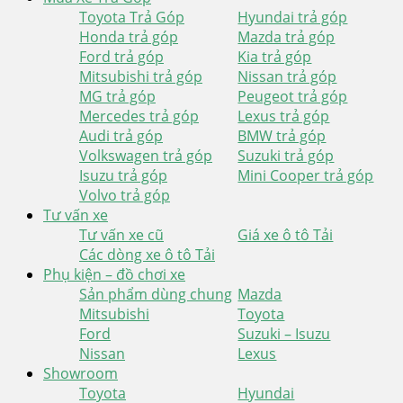
Toyota Trả Góp
Hyundai trả góp
Honda trả góp
Mazda trả góp
Ford trả góp
Kia trả góp
Mitsubishi trả góp
Nissan trả góp
MG trả góp
Peugeot trả góp
Mercedes trả góp
Lexus trả góp
Audi trả góp
BMW trả góp
Volkswagen trả góp
Suzuki trả góp
Isuzu trả góp
Mini Cooper trả góp
Volvo trả góp
Tư vấn xe
Tư vấn xe cũ
Giá xe ô tô Tải
Các dòng xe ô tô Tải
Phụ kiện – đồ chơi xe
Sản phẩm dùng chung
Mazda
Mitsubishi
Toyota
Ford
Suzuki – Isuzu
Nissan
Lexus
Showroom
Toyota
Hyundai