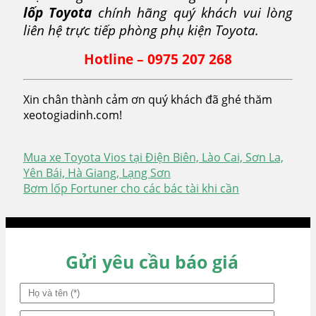
lốp Toyota
chính hãng quý khách vui lòng
liên hệ trực tiếp phòng phụ kiện Toyota.
Hotline – 0975 207 268
Xin chân thành cảm ơn quý khách đã ghé thăm
xeotogiadinh.com!
Mua xe Toyota Vios tại Điện Biên, Lào Cai, Sơn La,
Điều
Yên Bái, Hà Giang, Lạng Sơn
Bơm lốp Fortuner cho các bác tài khi cần
hướng
bài
viết
Gửi yêu cầu báo giá