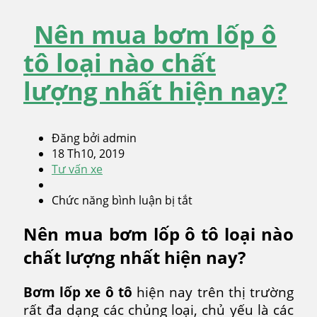
Nên mua bơm lốp ô
tô loại nào chất
lượng nhất hiện nay?
Đăng bởi admin
18 Th10, 2019
Tư vấn xe
Chức năng bình luận bị tắt
ở
Nên
Nên mua bơm lốp ô tô loại nào
mua
bơm
chất lượng nhất hiện nay?
lốp
ô
Bơm lốp xe ô tô
hiện nay trên thị trường
tô
rất đa dạng các chủng loại, chủ yếu là các
loại