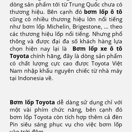
nào
dòng sản phẩm tới từ Trung Quốc chưa có
chất
thương hiệu. Bên cạnh đó
bơm lốp ô tô
lượng
cũng có nhiều thương hiệu lớn nổi tiếng
nhất
như bơm lốp Michelin, Brigestone, … theo
hiện
các thương hiệu lốp nổi tiếng. Nhưng phổ
nay?
thông và được đại đa số khách hàng lựa
chọn hiện nay lại là
Bơm lốp xe ô tô
Toyota
chính hãng, đây là dòng sản phẩm
có chất lượng cực cao được Toyota Việt
Nam nhập khẩu nguyên chiếc từ nhà máy
tại Indonesia về.
Bơm lốp Toyota
dễ dàng sử dụng chỉ với
một vài phím chức năng, bên cạnh đó
bơm lốp Toyota còn tích hợp thêm cả đèn
Pin siêu sáng phục vụ cho việc bơm lốp
vào trời đêm.