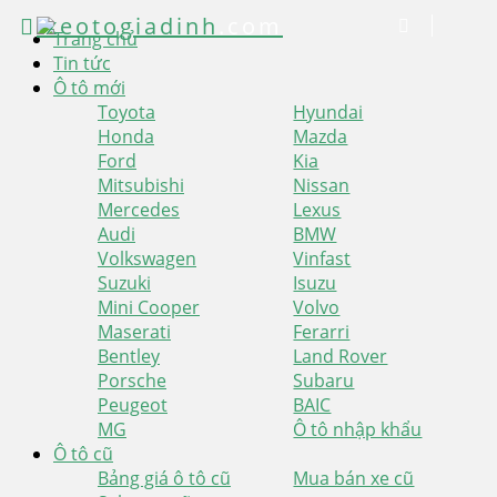
xeotogiadinh
.com
Trang chủ
Tin tức
Ô tô mới
Toyota
Hyundai
Honda
Mazda
Ford
Kia
Mitsubishi
Nissan
Mercedes
Lexus
Audi
BMW
Volkswagen
Vinfast
Suzuki
Isuzu
Mini Cooper
Volvo
Maserati
Ferarri
Bentley
Land Rover
Porsche
Subaru
Peugeot
BAIC
MG
Ô tô nhập khẩu
Ô tô cũ
Bảng giá ô tô cũ
Mua bán xe cũ