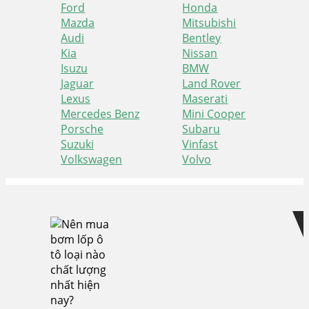
Ford
Honda
Mazda
Mitsubishi
Audi
Bentley
Kia
Nissan
Isuzu
BMW
Jaguar
Land Rover
Lexus
Maserati
Mercedes Benz
Mini Cooper
Porsche
Subaru
Suzuki
Vinfast
Volkswagen
Volvo
Skip
Skip
to
to
navigation
content