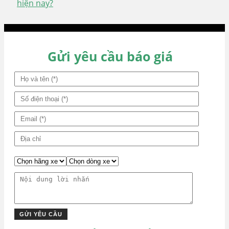
hiện nay?
bài
viết
Gửi yêu cầu báo giá