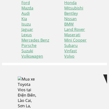
Ford
Honda
Mazda
Mitsubishi
Audi
Bentley
Kia
Nissan
Isuzu
BMW
Jaguar
Land Rover
Lexus
Maserati
Mercedes Benz
Mini Cooper
Porsche
Subaru
Suzuki
Vinfast
Volkswagen
Volvo
Skip
Skip
to
to
navigation
content