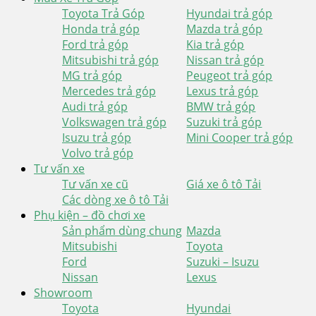
Toyota Trả Góp
Hyundai trả góp
Honda trả góp
Mazda trả góp
Ford trả góp
Kia trả góp
Mitsubishi trả góp
Nissan trả góp
MG trả góp
Peugeot trả góp
Mercedes trả góp
Lexus trả góp
Audi trả góp
BMW trả góp
Volkswagen trả góp
Suzuki trả góp
Isuzu trả góp
Mini Cooper trả góp
Volvo trả góp
Tư vấn xe
Tư vấn xe cũ
Giá xe ô tô Tải
Các dòng xe ô tô Tải
Phụ kiện – đồ chơi xe
Sản phẩm dùng chung
Mazda
Mitsubishi
Toyota
Ford
Suzuki – Isuzu
Nissan
Lexus
Showroom
Toyota
Hyundai