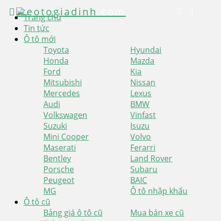
xeotogiadinh
.com
Trang chủ
Tin tức
Ô tô mới
Toyota
Hyundai
Honda
Mazda
Ford
Kia
Mitsubishi
Nissan
Mercedes
Lexus
Audi
BMW
Volkswagen
Vinfast
Suzuki
Isuzu
Mini Cooper
Volvo
Maserati
Ferarri
Bentley
Land Rover
Porsche
Subaru
Peugeot
BAIC
MG
Ô tô nhập khẩu
Ô tô cũ
Bảng giá ô tô cũ
Mua bán xe cũ