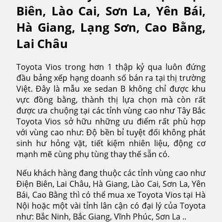
Toyota
Biên, Lào Cai, Sơn La, Yên Bái,
Vios
Hà Giang, Lạng Sơn, Cao Bằng,
tại
Điện
Lai Châu
Biên,
Lào
Toyota Vios trong hơn 1 thập kỷ qua luôn đứng
Cai,
đầu bảng xếp hạng doanh số bán ra tại thị trường
Sơn
Việt. Đây là mẫu xe sedan B không chỉ được khu
La,
vực đồng bằng, thành thị lựa chọn mà còn rất
Yên
được ưa chuộng tại các tỉnh vùng cao như Tây Bắc
Bái,
Toyota Vios sở hữu những ưu điểm rất phù hợp
Hà
với vùng cao như: Độ bền bỉ tuyệt đối không phát
Giang,
sinh hư hỏng vặt, tiết kiệm nhiên liệu, động cơ
Lạng
mạnh mẽ cùng phụ tùng thay thế sẵn có.
Sơn
Nếu khách hàng đang thuộc các tỉnh vùng cao như
Điện Biên, Lai Châu, Hà Giang, Lào Cai, Sơn La, Yên
Bái, Cao Bằng thì có thể mua xe Toyota Vios tại Hà
Nội hoặc một vài tỉnh lân cận có đại lý của Toyota
như: Bắc Ninh, Bắc Giang, Vĩnh Phúc, Sơn La ..