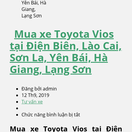
Mua xe Toyota Vios
tại Điện Biên, Lào Cai,
Sơn La, Yên Bái, Hà
Giang, Lạng Sơn
Đăng bởi admin
12 Th9, 2019
Tư vấn xe
Chức năng bình luận bị tắt
ở
Mua
Mua xe Toyota Vios tại Điện
xe