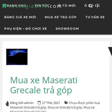
xeotogiadinh
.com
TRANG CHỦ
TIN TỨC
Ô TÔ MỚI
Ô TÔ CŨ
BẢNG GIÁ XE MỚI
MUA XE TRẢ GÓP
TƯ VẤN XE
PHỤ KIỆN – ĐỒ CHƠI XE
SHOWROOM
Skip
Skip
to
to
navigation
content
Mua xe Maserati
Grecale trả góp
Đăng bởi admin
27 Th8, 2021
Chưa được phân loại
Maserati Grecale trả góp
,
Mua xe Grecale trả góp
,
Mua xe
Maserati Grecale trả góp