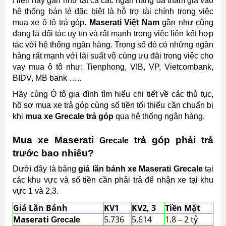
Hiện nay gần như tất cả các ngân hàng đã tham gia vào
hệ thống bán lẻ đặc biệt là hỗ trợ tài chính trong việc
mua xe ô tô trả góp.
Maserati Việt Nam
gần như cũng
đang là đối tác uy tín và rất mạnh trong việc liên kết hợp
tác với hệ thống ngân hàng. Trong số đó có những ngân
hàng rất mạnh với lãi suất vô cùng ưu đãi trong việc cho
vay mua ô tô như: Tienphong, VIB, VP, Vietcombank,
BIDV, MB bank …..
Hãy cùng Ô tô gia đình tìm hiểu chi tiết về các thủ tục,
hồ sơ mua xe trả góp cùng số tiền tối thiểu cần chuẩn bị
khi
mua xe Grecale trả góp
qua hệ thống ngân hàng.
Mua xe Maserati
trả góp phải trả
Grecale
trước bao nhiêu?
Dưới đây là bảng
giá lăn bánh xe Maserati Grecale
tại
các khu vực và số tiền cần phải trả để nhận xe tại khu
vực 1 và 2,3.
Giá Lăn Bánh
KV1
KV2, 3
Tiền Mặt
Maserati
5.736
5.614
1.8 – 2 tỷ
Grecale