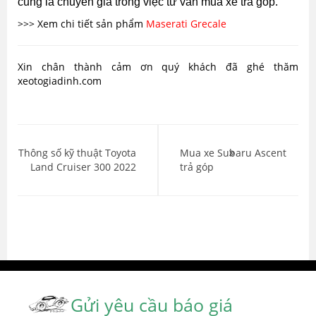
cũng là chuyên gia trong việc tư vấn mua xe trả góp.
>>> Xem chi tiết sản phẩm
Maserati Grecale
Xin chân thành cảm ơn quý khách đã ghé thăm
xeotogiadinh.com
Điều
hướng
Thông số kỹ thuật Toyota
Mua xe Subaru Ascent
Land Cruiser 300 2022
trả góp
bài
viết
Gửi yêu cầu báo giá