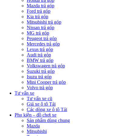
Honda trả góp
Mazda trả góp
Ford trả góp
Kia trả góp
Mitsubishi trả góp
Nissan trả góp
MG trả góp
Peugeot trả góp
Mercedes trả góp
Lexus trả góp
Audi trả góp
BMW trả góp
Volkswagen trả góp
Suzuki trả góp
Isuzu trả góp
Mini Cooper trả góp
Volvo trả góp
Tư vấn xe
Tư vấn xe cũ
Giá xe ô tô Tải
Các dòng xe ô tô Tải
Phụ kiện – đồ chơi xe
Sản phẩm dùng chung
Mazda
Mitsubishi