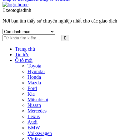
xeotogiadinh
.com
Nơi bạn tìm thấy sự chuyên nghiệp nhất cho các giao dịch
Trang chủ
Tin tức
Ô tô mới
Toyota
Hyundai
Honda
Mazda
Ford
Kia
Mitsubishi
Nissan
Mercedes
Lexus
Audi
BMW
Volkswagen
Vinfast