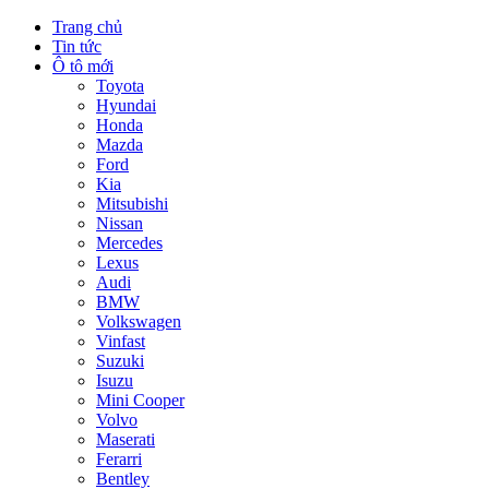
Trang chủ
Tin tức
Ô tô mới
Toyota
Hyundai
Honda
Mazda
Ford
Kia
Mitsubishi
Nissan
Mercedes
Lexus
Audi
BMW
Volkswagen
Vinfast
Suzuki
Isuzu
Mini Cooper
Volvo
Maserati
Ferarri
Bentley