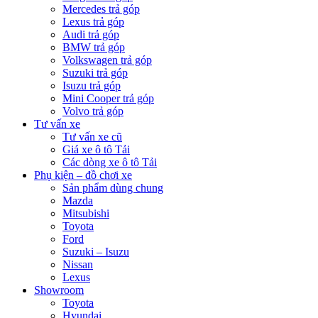
Mercedes trả góp
Lexus trả góp
Audi trả góp
BMW trả góp
Volkswagen trả góp
Suzuki trả góp
Isuzu trả góp
Mini Cooper trả góp
Volvo trả góp
Tư vấn xe
Tư vấn xe cũ
Giá xe ô tô Tải
Các dòng xe ô tô Tải
Phụ kiện – đồ chơi xe
Sản phẩm dùng chung
Mazda
Mitsubishi
Toyota
Ford
Suzuki – Isuzu
Nissan
Lexus
Showroom
Toyota
Hyundai