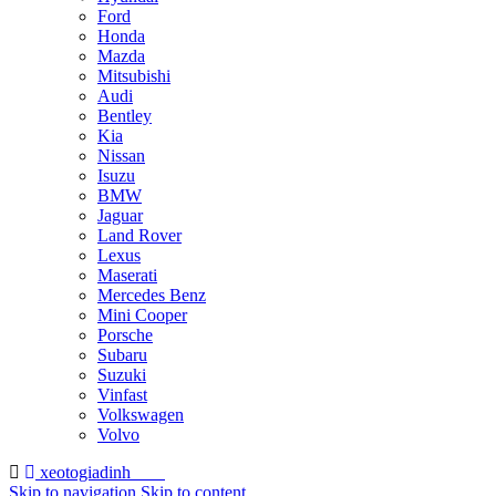
Ford
Honda
Mazda
Mitsubishi
Audi
Bentley
Kia
Nissan
Isuzu
BMW
Jaguar
Land Rover
Lexus
Maserati
Mercedes Benz
Mini Cooper
Porsche
Subaru
Suzuki
Vinfast
Volkswagen
Volvo
xeotogiadinh
.com
Skip to navigation
Skip to content