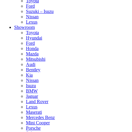
Toyota
Ford
Suzuki – Isuzu
Nissan
Lexus
Showroom
Toyota
Hyundai
Ford
Honda
Mazda
Mitsubishi
Audi
Bentley
Kia
Nissan
Isuzu
BMW
Jaguar
Land Rover
Lexus
Maserati
Mercedes Benz
Mini Cooper
Porsche