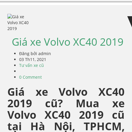
Skip
Skip
to
to
navigation
content
Giá xe Volvo XC40 2019
Đăng bởi admin
03 Th11, 2021
Tư vấn xe cũ
0 Comment
Giá xe Volvo XC40
2019 cũ? Mua xe
Volvo XC40 2019 cũ
tại Hà Nội, TPHCM,