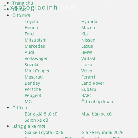
Trang chủ
xeotogiadinh
.com
Tin tức
Ô tô mới
Toyota
Hyundai
Honda
Mazda
Ford
Kia
Mitsubishi
Nissan
Mercedes
Lexus
Audi
BMW
Volkswagen
Vinfast
Suzuki
Isuzu
Mini Cooper
Volvo
Maserati
Ferarri
Bentley
Land Rover
Porsche
Subaru
Peugeot
BAIC
MG
Ô tô nhập khẩu
Ô tô cũ
Bảng giá ô tô cũ
Mua bán xe cũ
Salon xe cũ
Bảng giá xe mới
Giá xe Toyota 2026
Giá xe Hyundai 2026