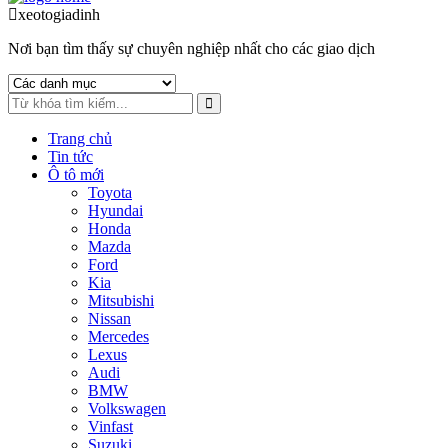
to
to
xeotogiadinh
.com
navigation
content
Nơi bạn tìm thấy sự chuyên nghiệp nhất cho các giao dịch
Trang chủ
Tin tức
Ô tô mới
Toyota
Hyundai
Honda
Mazda
Ford
Kia
Mitsubishi
Nissan
Mercedes
Lexus
Audi
BMW
Volkswagen
Vinfast
Suzuki