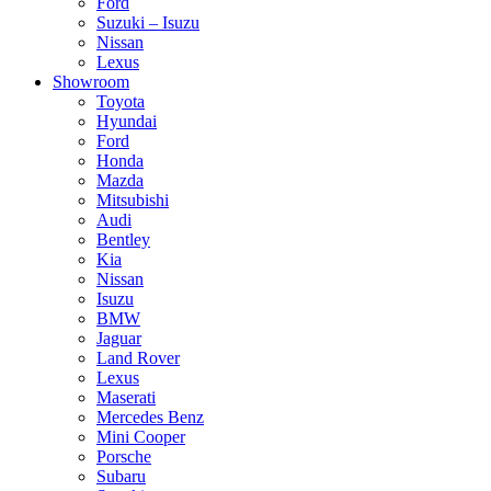
Ford
Suzuki – Isuzu
Nissan
Lexus
Showroom
Toyota
Hyundai
Ford
Honda
Mazda
Mitsubishi
Audi
Bentley
Kia
Nissan
Isuzu
BMW
Jaguar
Land Rover
Lexus
Maserati
Mercedes Benz
Mini Cooper
Porsche
Subaru