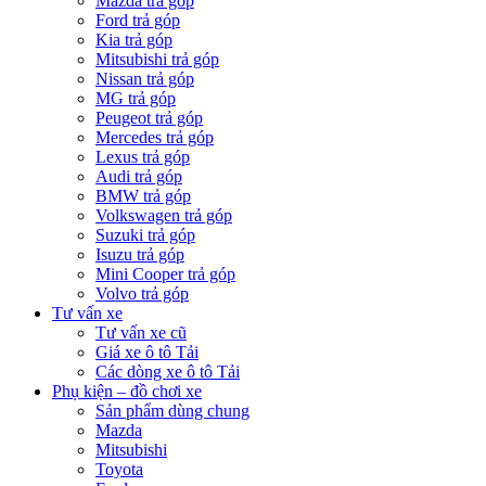
Mazda trả góp
Ford trả góp
Kia trả góp
Mitsubishi trả góp
Nissan trả góp
MG trả góp
Peugeot trả góp
Mercedes trả góp
Lexus trả góp
Audi trả góp
BMW trả góp
Volkswagen trả góp
Suzuki trả góp
Isuzu trả góp
Mini Cooper trả góp
Volvo trả góp
Tư vấn xe
Tư vấn xe cũ
Giá xe ô tô Tải
Các dòng xe ô tô Tải
Phụ kiện – đồ chơi xe
Sản phẩm dùng chung
Mazda
Mitsubishi
Toyota