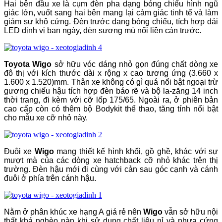
Hai bên đầu xe là cụm đèn pha dạng bóng chiếu hình ngũ
giác lớn, vuốt sang hai bên mang lại cảm giác tinh tế và làm
giảm sự khô cứng. Đèn trước dạng bóng chiếu, tích hợp dải
LED định vị ban ngày, đèn sương mù nối liền cản trước.
Toyota Wigo
sở hữu vóc dáng nhỏ gọn đúng chất dòng xe
đô thị với kích thước dài x rộng x cao tương ứng (3.660 x
1.600 x 1.520)mm. Thân xe không có gì quá nổi bật ngoại trừ
gương chiếu hậu tích hợp đèn báo rẽ và bộ la-zăng 14 inch
thời trang, đi kèm với cỡ lốp 175/65. Ngoài ra, ở phiên bản
cao cấp còn có thêm bộ Bodykit thể thao, tăng tính nổi bật
cho mẫu xe cỡ nhỏ này.
Đuôi xe
Wigo
mang thiết kế hình khối, gồ ghề, khác với sự
mượt mà của các dòng xe hatchback cỡ nhỏ khác trên thị
trường. Đèn hậu mới đi cùng với cản sau góc cạnh và cánh
đuôi ở phía trên cánh hậu.
Nằm ở phân khúc xe hạng A giá rẻ nên
Wigo
vẫn sở hữu nội
thất khá nghèo nàn khi sử dụng chất liệu nỉ và nhựa cứng