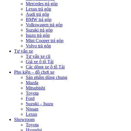
Mercedes trả góp
Lexus trả góp
Audi trả góp
BMW trả góp
Volkswagen trả góp
Suzuki trả góp
Isuzu trả góp
Mini Cooper trả góp
Volvo trả góp
Tư vấn xe
Tư vấn xe cũ
Giá xe ô tô Tải
Các dòng xe ô tô Tải
Phụ kiện – đồ chơi xe
Sản phẩm dùng chung
Mazda
Mitsubishi
Toyota
Ford
Suzuki – Isuzu
Nissan
Lexus
Showroom
Toyota
Hyundai