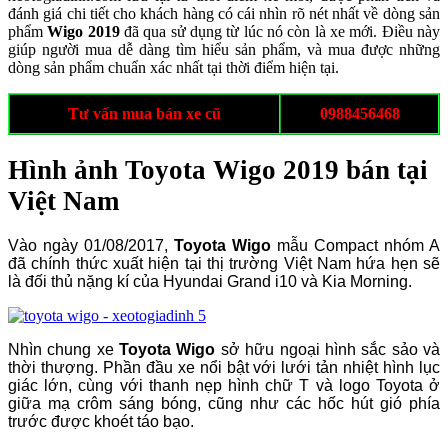
đánh giá chi tiết cho khách hàng có cái nhìn rõ nét nhất về dòng sản
phẩm
Wigo 2019
đã qua sử dụng từ lúc nó còn là xe mới. Điều này
giúp người mua dễ dàng tìm hiểu sản phẩm, và mua được những
dòng sản phẩm chuẩn xác nhất tại thời điểm hiện tại.
Tư vấn mua bán xe cũ
0988456468
Hình ảnh Toyota Wigo 2019 bán tại
Việt Nam
Vào ngày 01/08/2017,
Toyota Wigo
mẫu Compact nhóm A
đã chính thức xuất hiện tại thị trường Việt Nam hứa hẹn sẽ
là đối thủ nặng kí của Hyundai Grand i10 và Kia Morning.
Nhìn chung xe
Toyota Wigo
sở hữu ngoại hình sắc sảo và
thời thượng. Phần đầu xe nổi bật với lưới tản nhiệt hình lục
giác lớn, cùng với thanh nẹp hình chữ T và logo Toyota ở
giữa mạ crôm sáng bóng, cũng như các hốc hút gió phía
trước được khoét táo bạo.