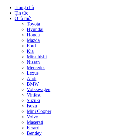
Trang chủ
Tin tức
Ô tô mới
Toyota
Hyundai
Honda
Mazda
Ford
Kia
Mitsubishi
Nissan
Mercedes
Lexus
Audi
BMW
Volkswagen
Vinfast
Suzuki
Isuzu
Mini Cooper
Volvo
Maserati
Ferarri
Bentley