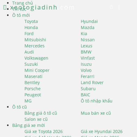
Trang chủ
xeotogiadinh
.com
Tin tức
Ô tô mới
Toyota
Hyundai
Honda
Mazda
Ford
Kia
Mitsubishi
Nissan
Mercedes
Lexus
Audi
BMW
Volkswagen
Vinfast
Suzuki
Isuzu
Mini Cooper
Volvo
Maserati
Ferarri
Bentley
Land Rover
Porsche
Subaru
Peugeot
BAIC
MG
Ô tô nhập khẩu
Ô tô cũ
Bảng giá ô tô cũ
Mua bán xe cũ
Salon xe cũ
Bảng giá xe mới
Giá xe Toyota 2026
Giá xe Hyundai 2026