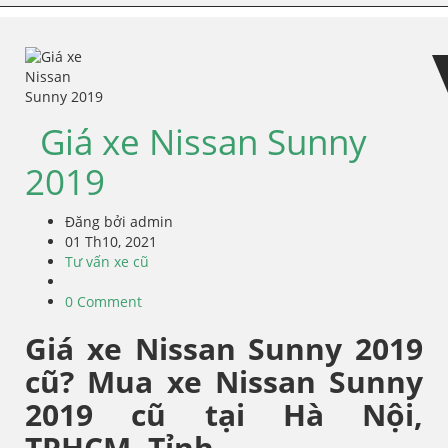
Skip
Skip
to
to
navigation
content
Giá xe Nissan Sunny
2019
Đăng bởi admin
01 Th10, 2021
Tư vấn xe cũ
0 Comment
Giá xe Nissan Sunny 2019
cũ? Mua xe Nissan Sunny
2019 cũ tại Hà Nội,
TPHCM, Tỉnh