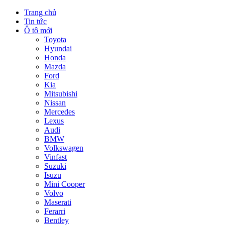
Trang chủ
Tin tức
Ô tô mới
Toyota
Hyundai
Honda
Mazda
Ford
Kia
Mitsubishi
Nissan
Mercedes
Lexus
Audi
BMW
Volkswagen
Vinfast
Suzuki
Isuzu
Mini Cooper
Volvo
Maserati
Ferarri
Bentley