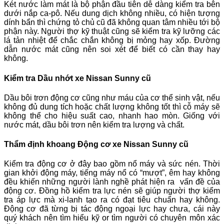
Két nước làm mát là bộ phận đầu tiên dễ dàng kiểm tra bên
dưới nắp ca-pô. Nếu dung dịch không nhiều, có hiện tượng
dính bẩn thì chứng tỏ chủ cũ đã không quan tâm nhiều tới bộ
phận này. Người thợ kỹ thuật cũng sẽ kiểm tra kỹ lưỡng các
lá tản nhiệt để chắc chắn không bị mỏng hay xốp. Đường
dẫn nước mát cũng nên soi xét để biết có cần thay hay
không.
Kiểm tra Dầu nhớt xe Nissan Sunny cũ
Dầu bôi trơn động cơ cũng như máu của cơ thể sinh vật, nếu
không đủ dung tích hoặc chất lượng không tốt thì cỗ máy sẽ
không thể cho hiệu suất cao, nhanh hao mòn. Giống với
nước mát, dầu bôi trơn nên kiểm tra lượng và chất.
Thẩm định khoang Động cơ xe Nissan Sunny cũ
Kiểm tra động cơ ở đây bao gồm nổ máy và sức nén. Thời
gian khởi động máy, tiếng máy nổ có “mượt”, êm hay không
đều khiến những người lành nghề phát hiện ra vấn đề của
động cơ. Đồng hồ kiểm tra lực nén sẽ giúp người thợ kiểm
tra áp lực mà xi-lanh tạo ra có đạt tiêu chuẩn hay không.
Động cơ đã từng bị tác động ngoại lực hay chưa, cái này
quý khách nên tìm hiểu kỹ or tìm người có chuyên môn xác