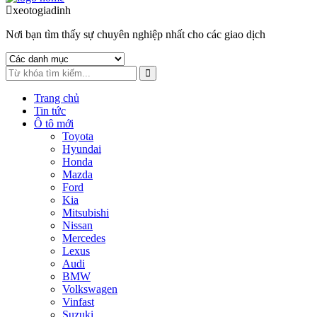
to
to
xeotogiadinh
.com
navigation
content
Nơi bạn tìm thấy sự chuyên nghiệp nhất cho các giao dịch
Trang chủ
Tin tức
Ô tô mới
Toyota
Hyundai
Honda
Mazda
Ford
Kia
Mitsubishi
Nissan
Mercedes
Lexus
Audi
BMW
Volkswagen
Vinfast
Suzuki