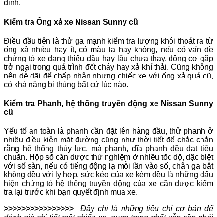
định.
Kiểm tra Ống xả xe Nissan Sunny cũ
Điều đầu tiên là thử ga mạnh kiểm tra lượng khói thoát ra từ
ống xả nhiều hay ít, có màu lạ hay không, nếu có vấn đề
chứng tỏ xe đang thiếu dầu hay lâu chưa thay, động cơ gặp
trở ngại trong quá trình đốt cháy hay xả khí thải. Cũng không
nên dễ dãi để chấp nhận nhưng chiếc xe với ống xả quá cũ,
có khả năng bị thủng bất cứ lúc nào.
Kiểm tra Phanh, hệ thống truyền động xe Nissan Sunny
cũ
Yếu tố an toàn là phanh cần đặt lên hàng đầu, thử phanh ở
nhiều điều kiện mặt đường cũng như thời tiết để chắc chắn
rằng hệ thống thủy lực, má phanh, đĩa phanh đều đạt tiêu
chuẩn. Hộp số cần được thử nghiệm ở nhiều tốc độ, đặc biệt
với số sàn, nếu có tiếng động lạ mỗi lần vào số, chân ga bắt
không đều với ly hợp, sức kéo của xe kém đều là những dấu
hiện chứng tỏ hệ thống truyền động của xe cần được kiểm
tra lại trước khi bạn quyết định mua xe.
>>>>>>>>>>>>>>>>
Đây chỉ là những tiêu chí cơ bản để