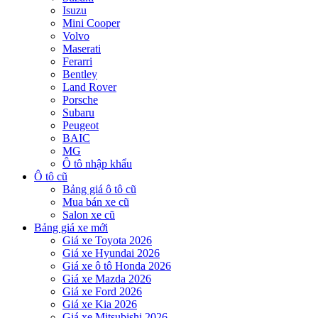
Isuzu
Mini Cooper
Volvo
Maserati
Ferarri
Bentley
Land Rover
Porsche
Subaru
Peugeot
BAIC
MG
Ô tô nhập khẩu
Ô tô cũ
Bảng giá ô tô cũ
Mua bán xe cũ
Salon xe cũ
Bảng giá xe mới
Giá xe Toyota 2026
Giá xe Hyundai 2026
Giá xe ô tô Honda 2026
Giá xe Mazda 2026
Giá xe Ford 2026
Giá xe Kia 2026
Giá xe Mitsubishi 2026