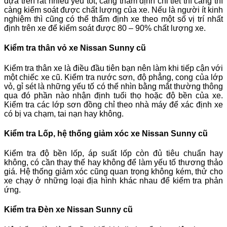
dựa trên rất nhiều yếu tốt, càng thẩm định chi tiết thì càng thì
càng kiểm soát được chất lượng của xe. Nếu là người ít kinh
nghiệm thì cũng có thể thẩm định xe theo một số vị trí nhất
định trên xe để kiểm soát được 80 – 90% chất lượng xe.
Kiểm tra thân vỏ xe Nissan Sunny cũ
Kiểm tra thân xe là điều đầu tiên bạn nên làm khi tiếp cận với
một chiếc xe cũ. Kiểm tra nước sơn, độ phẳng, cong của lớp
vỏ, gỉ sét là những yếu tố có thể nhìn bằng mắt thường thông
qua đó phần nào nhận định tuổi thọ hoặc độ bền của xe.
Kiểm tra các lớp sơn đồng chỉ theo nhà máy để xác định xe
có bị va chạm, tai nạn hay không.
Kiểm tra Lốp, hệ thống giảm xóc xe Nissan Sunny cũ
Kiểm tra độ bền lốp, áp suất lốp còn đủ tiêu chuẩn hay
không, có cần thay thế hay không để làm yếu tố thương thảo
giá. Hệ thống giảm xóc cũng quan trọng không kém, thử cho
xe chạy ở những loại địa hình khác nhau để kiểm tra phản
ứng.
Kiểm tra Đèn xe Nissan Sunny cũ