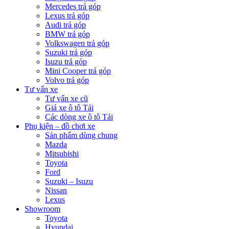
Mercedes trả góp
Lexus trả góp
Audi trả góp
BMW trả góp
Volkswagen trả góp
Suzuki trả góp
Isuzu trả góp
Mini Cooper trả góp
Volvo trả góp
Tư vấn xe
Tư vấn xe cũ
Giá xe ô tô Tải
Các dòng xe ô tô Tải
Phụ kiện – đồ chơi xe
Sản phẩm dùng chung
Mazda
Mitsubishi
Toyota
Ford
Suzuki – Isuzu
Nissan
Lexus
Showroom
Toyota
Hyundai