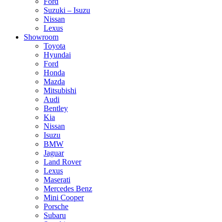
Ford
Suzuki – Isuzu
Nissan
Lexus
Showroom
Toyota
Hyundai
Ford
Honda
Mazda
Mitsubishi
Audi
Bentley
Kia
Nissan
Isuzu
BMW
Jaguar
Land Rover
Lexus
Maserati
Mercedes Benz
Mini Cooper
Porsche
Subaru