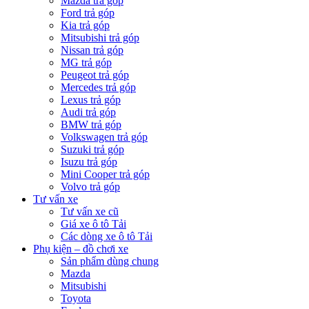
Mazda trả góp
Ford trả góp
Kia trả góp
Mitsubishi trả góp
Nissan trả góp
MG trả góp
Peugeot trả góp
Mercedes trả góp
Lexus trả góp
Audi trả góp
BMW trả góp
Volkswagen trả góp
Suzuki trả góp
Isuzu trả góp
Mini Cooper trả góp
Volvo trả góp
Tư vấn xe
Tư vấn xe cũ
Giá xe ô tô Tải
Các dòng xe ô tô Tải
Phụ kiện – đồ chơi xe
Sản phẩm dùng chung
Mazda
Mitsubishi
Toyota