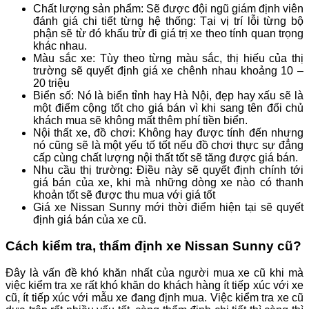
Chất lượng sản phẩm: Sẽ được đội ngũ giám định viên
đánh giá chi tiết từng hệ thống: Tại vị trí lỗi từng bộ
phận sẽ từ đó khấu trừ đi giá trị xe theo tính quan trọng
khác nhau.
Màu sắc xe: Tùy theo từng màu sắc, thị hiếu của thị
trường sẽ quyết định giá xe chênh nhau khoảng 10 –
20 triệu
Biển số: Nó là biển tỉnh hay Hà Nội, đẹp hay xấu sẽ là
một điểm cộng tốt cho giá bán vì khi sang tên đổi chủ
khách mua sẽ không mất thêm phí tiền biển.
Nội thất xe, đồ chơi: Không hay được tính đến nhưng
nó cũng sẽ là một yếu tố tốt nếu đồ chơi thực sự đẳng
cấp cùng chất lượng nội thất tốt sẽ tăng được giá bán.
Nhu cầu thị trường: Điều này sẽ quyết định chính tới
giá bán của xe, khi mà những dòng xe nào có thanh
khoản tốt sẽ được thu mua với giá tốt
Giá xe Nissan Sunny mới thời điểm hiện tại sẽ quyết
định giá bán của xe cũ.
Cách kiểm tra, thẩm định xe Nissan Sunny cũ?
Đây là vấn đề khó khăn nhất của người mua xe cũ khi mà
việc kiểm tra xe rất khó khăn do khách hàng ít tiếp xúc với xe
cũ, ít tiếp xúc với mẫu xe đang định mua. Việc kiểm tra xe cũ