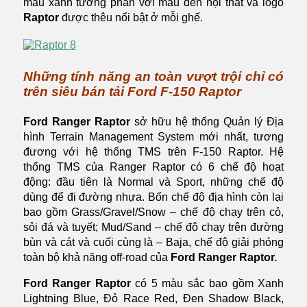
màu xanh tương phản với màu đen nội thất và logo
Raptor
được thêu nổi bật ở mỗi ghế.
Những tính năng an toàn vượt trội chỉ có
trên siêu bán tải Ford F-150 Raptor
Ford Ranger Raptor
sở hữu hệ thống Quản lý Địa
hình Terrain Management System mới nhất, tương
đương với hệ thống TMS trên F-150 Raptor. Hệ
thống TMS của Ranger Raptor có 6 chế độ hoạt
động: đầu tiên là Normal và Sport, những chế độ
dùng để đi đường nhựa. Bốn chế độ địa hình còn lại
bao gồm Grass/Gravel/Snow – chế độ chạy trên cỏ,
sỏi đá và tuyết; Mud/Sand – chế độ chạy trên đường
bùn và cát và cuối cùng là – Baja, chế độ giải phóng
toàn bộ khả năng off-road của
Ford Ranger Raptor.
Ford Ranger Raptor
có 5 màu sắc bao gồm Xanh
Lightning Blue, Đỏ Race Red, Đen Shadow Black,