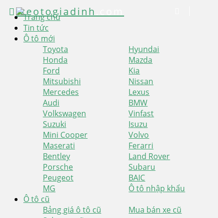
xeotogiadinh
.com
Trang chủ
Tin tức
Ô tô mới
Toyota
Hyundai
Honda
Mazda
Ford
Kia
Mitsubishi
Nissan
Mercedes
Lexus
Audi
BMW
Volkswagen
Vinfast
Suzuki
Isuzu
Mini Cooper
Volvo
Maserati
Ferarri
Bentley
Land Rover
Porsche
Subaru
Peugeot
BAIC
MG
Ô tô nhập khẩu
Ô tô cũ
Bảng giá ô tô cũ
Mua bán xe cũ