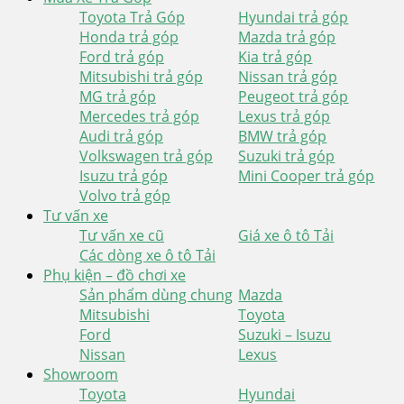
Toyota Trả Góp
Hyundai trả góp
Honda trả góp
Mazda trả góp
Ford trả góp
Kia trả góp
Mitsubishi trả góp
Nissan trả góp
MG trả góp
Peugeot trả góp
Mercedes trả góp
Lexus trả góp
Audi trả góp
BMW trả góp
Volkswagen trả góp
Suzuki trả góp
Isuzu trả góp
Mini Cooper trả góp
Volvo trả góp
Tư vấn xe
Tư vấn xe cũ
Giá xe ô tô Tải
Các dòng xe ô tô Tải
Phụ kiện – đồ chơi xe
Sản phẩm dùng chung
Mazda
Mitsubishi
Toyota
Ford
Suzuki – Isuzu
Nissan
Lexus
Showroom
Toyota
Hyundai