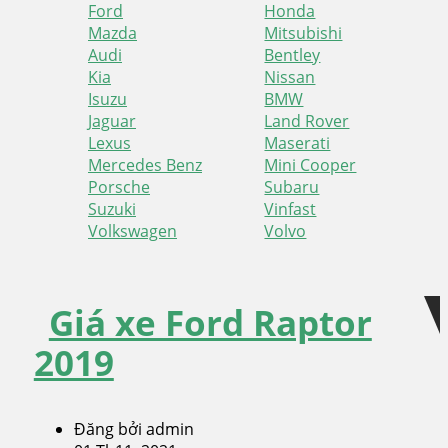
Ford
Honda
Mazda
Mitsubishi
Audi
Bentley
Kia
Nissan
Isuzu
BMW
Jaguar
Land Rover
Lexus
Maserati
Mercedes Benz
Mini Cooper
Porsche
Subaru
Suzuki
Vinfast
Volkswagen
Volvo
Skip
Skip
to
to
Giá xe Ford Raptor
navigation
content
2019
Đăng bởi admin