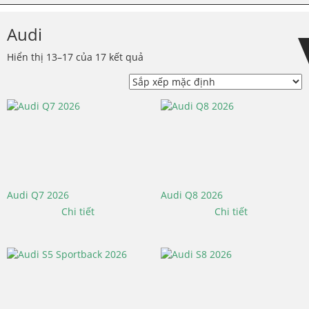
Skip
Skip
to
to
Audi
navigation
content
Hiển thị 13–17 của 17 kết quả
Audi Q7 2026
Audi Q8 2026
Chi tiết
Chi tiết