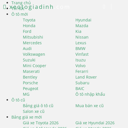
Trang chủ
xeotogiadinh
.com
Tin tức
Ô tô mới
Toyota
Hyundai
Honda
Mazda
Ford
Kia
Mitsubishi
Nissan
Mercedes
Lexus
Audi
BMW
Volkswagen
Vinfast
Suzuki
Isuzu
Mini Cooper
Volvo
Maserati
Ferarri
Bentley
Land Rover
Porsche
Subaru
Peugeot
BAIC
MG
Ô tô nhập khẩu
Ô tô cũ
Bảng giá ô tô cũ
Mua bán xe cũ
Salon xe cũ
Bảng giá xe mới
Giá xe Toyota 2026
Giá xe Hyundai 2026