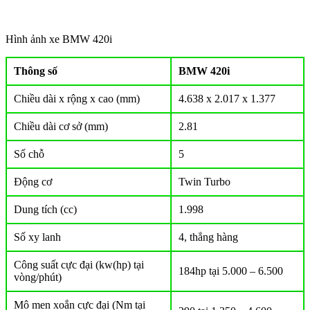
Hình ảnh xe BMW 420i
Thông số
BMW 420i
Chiều dài x rộng x cao (mm)
4.638 x 2.017 x 1.377
Chiều dài cơ sở (mm)
2.81
Số chỗ
5
Động cơ
Twin Turbo
Dung tích (cc)
1.998
Số xy lanh
4, thẳng hàng
Công suất cực đại (kw(hp) tại
184hp tại 5.000 – 6.500
vòng/phút)
Mô men xoắn cực đại (Nm tại