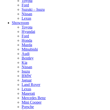
Toyota
Ford
Suzuki – Isuzu
Nissan
Lexus
Showroom
Toyota
Hyundai
Ford
Honda
Mazda
Mitsubishi
Audi
Bentley
Kia
Nissan
Isuzu
BMW
Jaguar
Land Rover
Lexus
Maserati
Mercedes Benz
Mini Cooper
Porsche