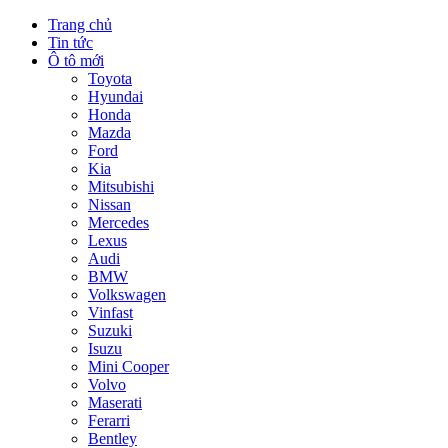
Trang chủ
Tin tức
Ô tô mới
Toyota
Hyundai
Honda
Mazda
Ford
Kia
Mitsubishi
Nissan
Mercedes
Lexus
Audi
BMW
Volkswagen
Vinfast
Suzuki
Isuzu
Mini Cooper
Volvo
Maserati
Ferarri
Bentley