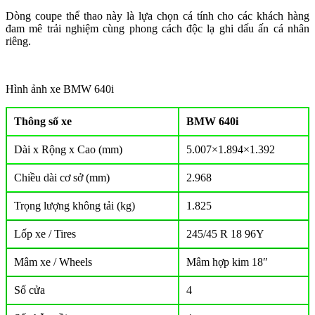
Dòng coupe thể thao này là lựa chọn cá tính cho các khách hàng
đam mê trải nghiệm cùng phong cách độc lạ ghi dấu ấn cá nhân
riêng.
Hình ảnh xe BMW 640i
Thông số xe
BMW 640i
Dài x Rộng x Cao (mm)
5.007×1.894×1.392
Chiều dài cơ sở (mm)
2.968
Trọng lượng không tải (kg)
1.825
Lốp xe / Tires
245/45 R 18 96Y
Mâm xe / Wheels
Mâm hợp kim 18″
Số cửa
4