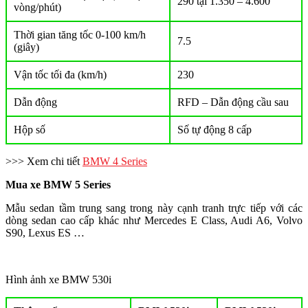
290 tại 1.350 – 4.600
vòng/phút)
Thời gian tăng tốc 0-100 km/h
7.5
(giây)
Vận tốc tối đa (km/h)
230
Dẫn động
RFD – Dẫn động cầu sau
Hộp số
Số tự động 8 cấp
>>> Xem chi tiết
BMW 4 Series
Mua xe BMW 5 Series
Mẫu sedan tầm trung sang trong này cạnh tranh trực tiếp với các
dòng sedan cao cấp khác như Mercedes E Class, Audi A6, Volvo
S90, Lexus ES …
Hình ảnh xe BMW 530i