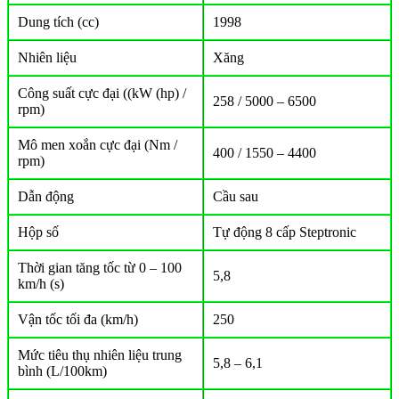
Dung tích (cc)
1998
Nhiên liệu
Xăng
Công suất cực đại ((kW (hp) /
258 / 5000 – 6500
rpm)
Mô men xoắn cực đại (Nm /
400 / 1550 – 4400
rpm)
Dẫn động
Cầu sau
Hộp số
Tự động 8 cấp Steptronic
Thời gian tăng tốc từ 0 – 100
5,8
km/h (s)
Vận tốc tối đa (km/h)
250
Mức tiêu thụ nhiên liệu trung
5,8 – 6,1
bình (L/100km)