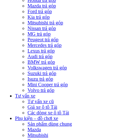
Honda trả góp
Mazda trả góp
Ford trả góp
Kia trả góp
Mitsubishi trả góp
Nissan trả góp
MG trả góp
Peugeot trả góp
Mercedes trả góp
Lexus trả góp
Audi trả góp
BMW trả góp
Volkswagen trả góp
Suzuki trả góp
Isuzu trả góp
Mini Cooper trả góp
Volvo trả góp
Tư vấn xe
Tư vấn xe cũ
Giá xe ô tô Tải
Các dòng xe ô tô Tải
Phụ kiện – đồ chơi xe
Sản phẩm dùng chung
Mazda
Mitsubishi