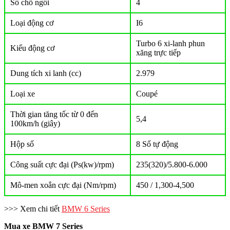
Số chỗ ngồi
4
Loại động cơ
I6
Turbo 6 xi-lanh phun
Kiểu động cơ
xăng trực tiếp
Dung tích xi lanh (cc)
2.979
Loại xe
Coupé
Thời gian tăng tốc từ 0 đến
5,4
100km/h (giây)
Hộp số
8 Số tự động
Công suất cực đại (Ps(kw)/rpm)
235(320)/5.800-6.000
Mô-men xoắn cực đại (Nm/rpm)
450 / 1,300-4,500
>>> Xem chi tiết
BMW 6 Series
Mua xe BMW 7 Series