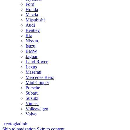
Ford
Honda
Mazda
Mitsubishi
Audi
Bentley
Kia
Nissan
Isuzu
BMW
Jaguar
Land Rover
Lexus
Maserati
Mercedes Benz
Mini Cooper
Porsche
Subaru
Suzuki
Vinfast
Volkswagen
Volvo
xeotogiadinh
.com
Skip to navigation
Skip to content