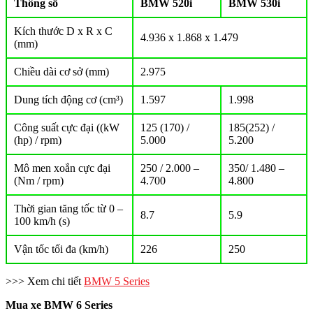
Thông số
BMW 520i
BMW 530i
Kích thước D x R x C
4.936 x 1.868 x 1.479
(mm)
Chiều dài cơ sở (mm)
2.975
Dung tích động cơ (cm³)
1.597
1.998
Công suất cực đại ((kW
125 (170) /
185(252) /
(hp) / rpm)
5.000
5.200
Mô men xoắn cực đại
250 / 2.000 –
350/ 1.480 –
(Nm / rpm)
4.700
4.800
Thời gian tăng tốc từ 0 –
8.7
5.9
100 km/h (s)
Vận tốc tối đa (km/h)
226
250
>>> Xem chi tiết
BMW 5 Series
Mua xe BMW 6 Series