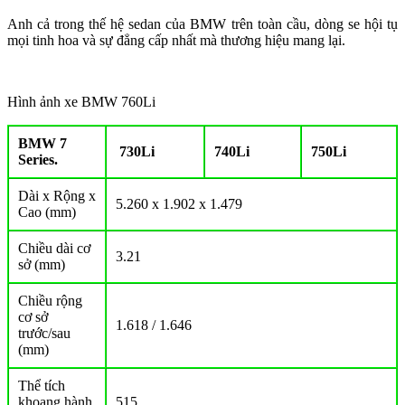
Anh cả trong thế hệ sedan của BMW trên toàn cầu, dòng se hội tụ
mọi tinh hoa và sự đẳng cấp nhất mà thương hiệu mang lại.
Hình ảnh xe BMW 760Li
BMW 7
730Li
740Li
750Li
Series.
Dài x Rộng x
5.260 x 1.902 x 1.479
Cao (mm)
Chiều dài cơ
3.21
sở (mm)
Chiều rộng
cơ sở
1.618 / 1.646
trước/sau
(mm)
Thể tích
khoang hành
515