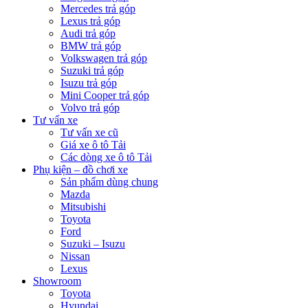
Mercedes trả góp
Lexus trả góp
Audi trả góp
BMW trả góp
Volkswagen trả góp
Suzuki trả góp
Isuzu trả góp
Mini Cooper trả góp
Volvo trả góp
Tư vấn xe
Tư vấn xe cũ
Giá xe ô tô Tải
Các dòng xe ô tô Tải
Phụ kiện – đồ chơi xe
Sản phẩm dùng chung
Mazda
Mitsubishi
Toyota
Ford
Suzuki – Isuzu
Nissan
Lexus
Showroom
Toyota
Hyundai