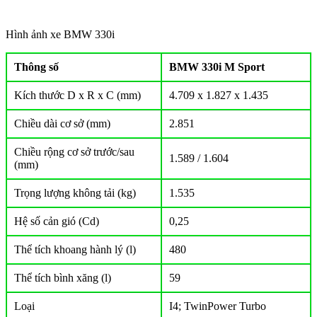
Hình ảnh xe BMW 330i
Thông số
BMW 330i M Sport
Kích thước D x R x C (mm)
4.709 x 1.827 x 1.435
Chiều dài cơ sở (mm)
2.851
Chiều rộng cơ sở trước/sau
1.589 / 1.604
(mm)
Trọng lượng không tải (kg)
1.535
Hệ số cản gió (Cd)
0,25
Thể tích khoang hành lý (l)
480
Thể tích bình xăng (l)
59
Loại
I4; TwinPower Turbo