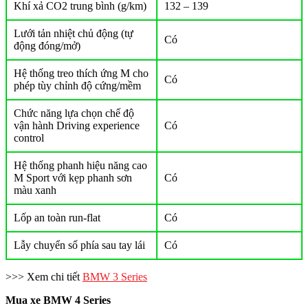
Khí xả CO2 trung bình (g/km)
132 – 139
Lưới tản nhiệt chủ động (tự
Có
động đóng/mở)
Hệ thống treo thích ứng M cho
Có
phép tùy chỉnh độ cứng/mềm
Chức năng lựa chọn chế độ
vận hành Driving experience
Có
control
Hệ thống phanh hiệu năng cao
M Sport với kẹp phanh sơn
Có
màu xanh
Lốp an toàn run-flat
Có
Lẫy chuyển số phía sau tay lái
Có
>>> Xem chi tiết
BMW 3 Series
Mua xe BMW 4 Series