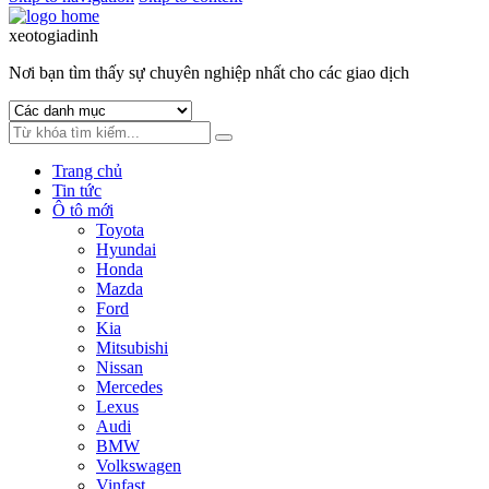
xeotogiadinh
.com
Nơi bạn tìm thấy sự chuyên nghiệp nhất cho các giao dịch
Trang chủ
Tin tức
Ô tô mới
Toyota
Hyundai
Honda
Mazda
Ford
Kia
Mitsubishi
Nissan
Mercedes
Lexus
Audi
BMW
Volkswagen
Vinfast