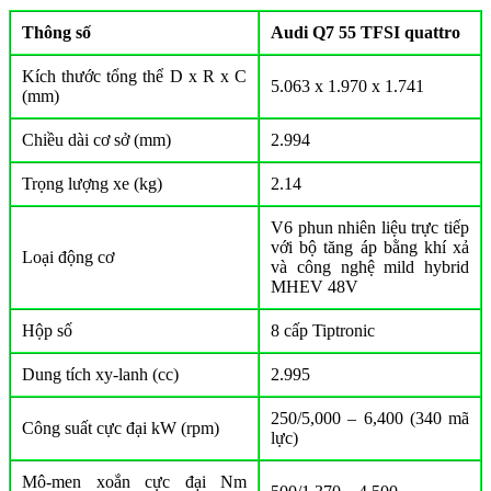
Thông số
Audi Q7 55 TFSI quattro
Kích thước tổng thể D x R x C
5.063 x 1.970 x 1.741
(mm)
Chiều dài cơ sở (mm)
2.994
Trọng lượng xe (kg)
2.14
V6 phun nhiên liệu trực tiếp
với bộ tăng áp bằng khí xả
Loại động cơ
và công nghệ mild hybrid
MHEV 48V
Hộp số
8 cấp Tiptronic
Dung tích xy-lanh (cc)
2.995
250/5,000 – 6,400 (340 mã
Công suất cực đại kW (rpm)
lực)
Mô-men xoắn cực đại Nm