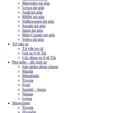
Mercedes trả góp
Lexus trả góp
Audi trả góp
BMW trả góp
Volkswagen trả góp
Suzuki trả góp
Isuzu trả góp
Mini Cooper trả góp
Volvo trả góp
Tư vấn xe
Tư vấn xe cũ
Giá xe ô tô Tải
Các dòng xe ô tô Tải
Phụ kiện – đồ chơi xe
Sản phẩm dùng chung
Mazda
Mitsubishi
Toyota
Ford
Suzuki – Isuzu
Nissan
Lexus
Showroom
Toyota
Hyundai