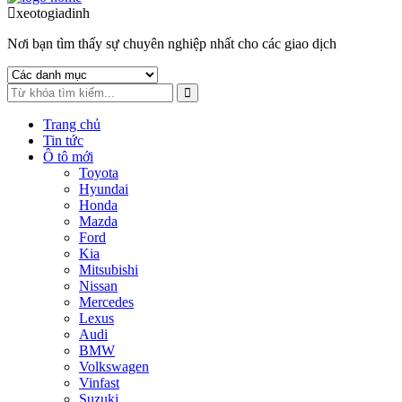
to
to
xeotogiadinh
.com
navigation
content
Nơi bạn tìm thấy sự chuyên nghiệp nhất cho các giao dịch
Trang chủ
Tin tức
Ô tô mới
Toyota
Hyundai
Honda
Mazda
Ford
Kia
Mitsubishi
Nissan
Mercedes
Lexus
Audi
BMW
Volkswagen
Vinfast
Suzuki