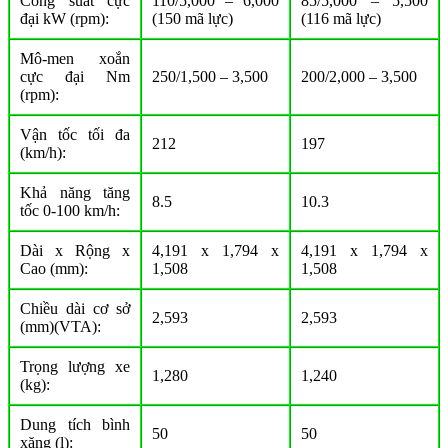
Công suất cực
110/5,000 – 6,000
85/5,000 – 5,500
đại kW (rpm):
(150 mã lực)
(116 mã lực)
Mô-men xoắn
cực đại Nm
250/1,500 – 3,500
200/2,000 – 3,500
(rpm):
Vận tốc tối đa
212
197
(km/h):
Khả năng tăng
8.5
10.3
tốc 0-100 km/h:
Dài x Rộng x
4,191 x 1,794 x
4,191 x 1,794 x
Cao (mm):
1,508
1,508
Chiều dài cơ sở
2,593
2,593
(mm)(VTA):
Trọng lượng xe
1,280
1,240
(kg):
Dung tích bình
50
50
xăng (l):