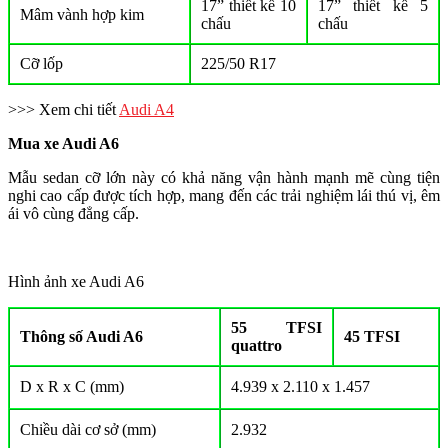
17” thiết kế 10
17” thiết kế 5
Mâm vành hợp kim
chấu
chấu
Cỡ lốp
225/50 R17
>>> Xem chi tiết
Audi A4
Mua xe Audi A6
Mẫu sedan cỡ lớn này có khả năng vận hành mạnh mẽ cùng tiện
nghi cao cấp được tích hợp, mang đến các trải nghiệm lái thú vị, êm
ái vô cùng đẳng cấp.
Hình ảnh xe Audi A6
55 TFSI
Thông số Audi A6
45 TFSI
quattro
D x R x C (mm)
4.939 x 2.110 x 1.457
Chiều dài cơ sở (mm)
2.932