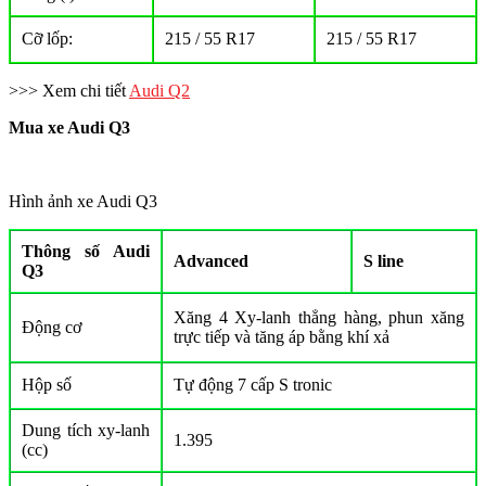
Cỡ lốp:
215 / 55 R17
215 / 55 R17
>>> Xem chi tiết
Audi Q2
Mua xe Audi Q3
Hình ảnh xe Audi Q3
Thông số Audi
Advanced
S line
Q3
Xăng 4 Xy-lanh thẳng hàng, phun xăng
Động cơ
trực tiếp và tăng áp bằng khí xả
Hộp số
Tự động 7 cấp S tronic
Dung tích xy-lanh
1.395
(cc)