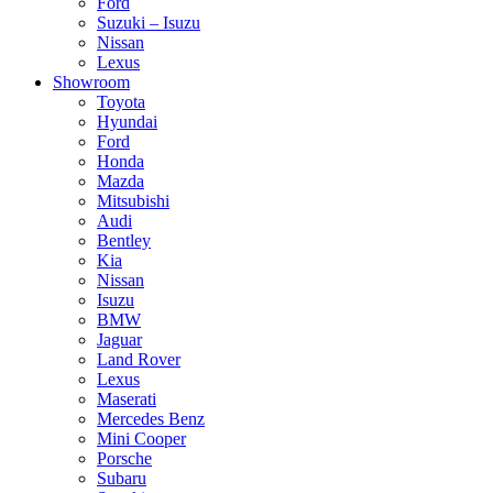
Ford
Suzuki – Isuzu
Nissan
Lexus
Showroom
Toyota
Hyundai
Ford
Honda
Mazda
Mitsubishi
Audi
Bentley
Kia
Nissan
Isuzu
BMW
Jaguar
Land Rover
Lexus
Maserati
Mercedes Benz
Mini Cooper
Porsche
Subaru