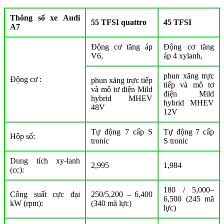
Thông số xe Audi
55 TFSI quattro
45 TFSI
A7
Động cơ tăng áp
Động cơ tăng
V6,
áp 4 xylanh,
phun xăng trực
Động cơ :
phun xăng trực tiếp
tiếp và mô tơ
và mô tơ điện Mild
điện Mild
hybrid MHEV
hybrid MHEV
48V
12V
Tự động 7 cấp S
Tự động 7 cấp
Hộp số:
tronic
S tronic
Dung tích xy-lanh
2,995
1,984
(cc):
180 / 5,000–
Công suất cực đại
250/5,200 – 6,400
6,500 (245 mã
kW (rpm):
(340 mã lực)
lực)