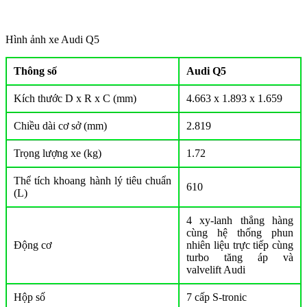
Hình ảnh xe Audi Q5
Thông số
Audi Q5
Kích thước D x R x C (mm)
4.663 x 1.893 x 1.659
Chiều dài cơ sở (mm)
2.819
Trọng lượng xe (kg)
1.72
Thể tích khoang hành lý tiêu chuẩn
610
(L)
4 xy-lanh thẳng hàng
cùng hệ thống phun
Động cơ
nhiên liệu trực tiếp cùng
turbo tăng áp và
valvelift Audi
Hộp số
7 cấp S-tronic