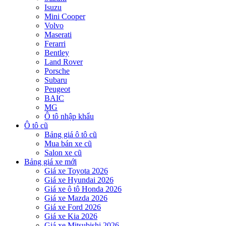
Isuzu
Mini Cooper
Volvo
Maserati
Ferarri
Bentley
Land Rover
Porsche
Subaru
Peugeot
BAIC
MG
Ô tô nhập khẩu
Ô tô cũ
Bảng giá ô tô cũ
Mua bán xe cũ
Salon xe cũ
Bảng giá xe mới
Giá xe Toyota 2026
Giá xe Hyundai 2026
Giá xe ô tô Honda 2026
Giá xe Mazda 2026
Giá xe Ford 2026
Giá xe Kia 2026
Giá xe Mitsubishi 2026