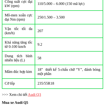
Công suất cực đại
110/5.000 – 6.000 (150 mã lực)
kW (rpm)
Mô-men xoắn cực
250/1.500 – 3.500
đại Nm (rpm)
Vận tốc tối đa
207
(km/h)
Khả năng tăng tốc
9.2
từ 0-100 km/h
Dung tích bình
58
nhiên liệu (L)
18” thiết kế 5-chấu chữ “Y”, đánh bóng
Mâm đúc hợp kim
một phần
Cỡ lốp
235/55R18
>>> Xem chi tiết
Audi Q3
Mua xe Audi Q5