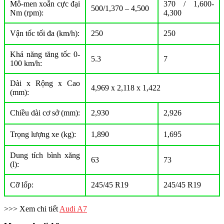
Mô-men xoắn cực đại
370 / 1,600-
500/1,370 – 4,500
Nm (rpm):
4,300
Vận tốc tối đa (km/h):
250
250
Khả năng tăng tốc 0-
5.3
7
100 km/h:
Dài x Rộng x Cao
4,969 x 2,118 x 1,422
(mm):
Chiều dài cơ sở (mm):
2,930
2,926
Trọng lượng xe (kg):
1,890
1,695
Dung tích bình xăng
63
73
(l):
Cỡ lốp:
245/45 R19
245/45 R19
>>> Xem chi tiết
Audi A7