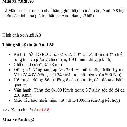
Mua xe Audi A8
Là Mẫu sedan cao cấp nhất hãng giới thiệu ra toàn cầu, Audi A8 hội
tụ đủ các tinh hoa giá trị nhất mà Audi đang sở hữu.
Hình ảnh xe Audi A8
Thông số kỹ thuật Audi A8
Kích thước DxRxC: 5.302 x 2.130* x 1.488 (mm) (* chiều
rộng tính cả gương chiếu hậu, 1.945 mm khi gập kính)
Chiều dài cơ sở: 3.128 mm
Động cơ: Xăng tăng áp V6 3.0L + mô tơ điện Mild hybrid
MHEV 48V (công suất 340 mã lực, mô-men xoắn 500 Nm)
Hệ truyền động: Số tự động 8 cấp tiptronic, dẫn động 4 bánh
quattro
Vận hành: Tăng tốc 0-100 Km/h trong 5,7 giây, tốc độ tối đa
250 Km/h
Mức tiêu hao nhiên liệu: 7.9-7.8 L/100Km (đường kết hợp)
>>> Xem chi tiết
Audi A8
Mua xe Audi Q2