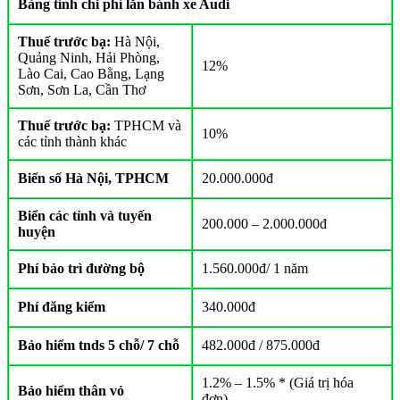
Bảng tính chi phí lăn bánh xe Audi
Thuế trước bạ:
Hà Nội,
Quảng Ninh, Hải Phòng,
12%
Lào Cai, Cao Bằng, Lạng
Sơn, Sơn La, Cần Thơ
Thuế trước bạ:
TPHCM và
10%
các tỉnh thành khác
Biển số Hà Nội, TPHCM
20.000.000đ
Biển các tỉnh và tuyến
200.000 – 2.000.000đ
huyện
Phí bảo trì đường bộ
1.560.000đ/ 1 năm
Phí đăng kiểm
340.000đ
Bảo hiểm tnds 5 chỗ/ 7 chỗ
482.000đ / 875.000đ
1.2% – 1.5% * (Giá trị hóa
Bảo hiểm thân vỏ
đơn)