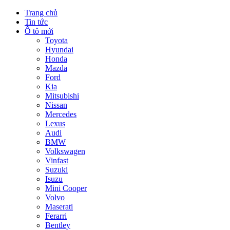
Trang chủ
Tin tức
Ô tô mới
Toyota
Hyundai
Honda
Mazda
Ford
Kia
Mitsubishi
Nissan
Mercedes
Lexus
Audi
BMW
Volkswagen
Vinfast
Suzuki
Isuzu
Mini Cooper
Volvo
Maserati
Ferarri
Bentley