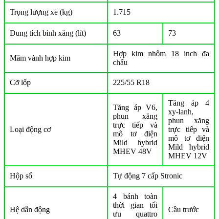
Trọng lượng xe (kg)
1.715
Dung tích bình xăng (lít)
63
73
Hợp kim nhôm 18 inch đa
Mâm vành hợp kim
chấu
Cỡ lốp
225/55 R18
Tăng áp 4
Tăng áp V6,
xy-lanh,
phun xăng
phun xăng
trực tiếp và
Loại động cơ
trực tiếp và
mô tơ điện
mô tơ điện
Mild hybrid
Mild hybrid
MHEV 48V
MHEV 12V
Hộp số
Tự động 7 cấp Stronic
4 bánh toàn
thời gian tối
Hệ dẫn động
Cầu trước
ưu quattro