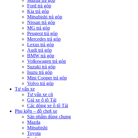
Mazda trả góp
Ford trả góp
Kia trả góp
Mitsubishi trả góp
Nissan trả góp
MG trả góp
Peugeot trả góp
Mercedes trả góp
Lexus trả góp
Audi trả góp
BMW trả góp
Volkswagen trả góp
Suzuki trả góp
Isuzu trả góp
Mini Cooper trả góp
Volvo trả góp
Tư vấn xe
Tư vấn xe cũ
Giá xe ô tô Tải
Các dòng xe ô tô Tải
Phụ kiện – đồ chơi xe
Sản phẩm dùng chung
Mazda
Mitsubishi
Toyota