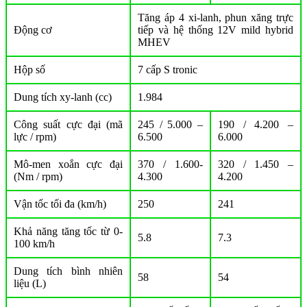
Tăng áp 4 xi-lanh, phun xăng trực
Động cơ
tiếp và hệ thống 12V mild hybrid
MHEV
Hộp số
7 cấp S tronic
Dung tích xy-lanh (cc)
1.984
Công suất cực đại (mã
245 / 5.000 –
190 / 4.200 –
lực / rpm)
6.500
6.000
Mô-men xoắn cực đại
370 / 1.600-
320 / 1.450 –
(Nm / rpm)
4.300
4.200
Vận tốc tối đa (km/h)
250
241
Khả năng tăng tốc từ 0-
5.8
7.3
100 km/h
Dung tích bình nhiên
58
54
liệu (L)