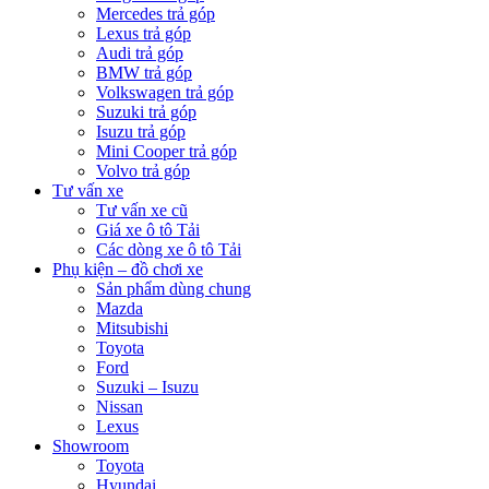
Mercedes trả góp
Lexus trả góp
Audi trả góp
BMW trả góp
Volkswagen trả góp
Suzuki trả góp
Isuzu trả góp
Mini Cooper trả góp
Volvo trả góp
Tư vấn xe
Tư vấn xe cũ
Giá xe ô tô Tải
Các dòng xe ô tô Tải
Phụ kiện – đồ chơi xe
Sản phẩm dùng chung
Mazda
Mitsubishi
Toyota
Ford
Suzuki – Isuzu
Nissan
Lexus
Showroom
Toyota
Hyundai