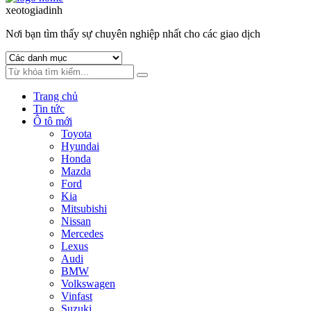
to
to
xeotogiadinh
.com
navigation
content
Nơi bạn tìm thấy sự chuyên nghiệp nhất cho các giao dịch
Trang chủ
Tin tức
Ô tô mới
Toyota
Hyundai
Honda
Mazda
Ford
Kia
Mitsubishi
Nissan
Mercedes
Lexus
Audi
BMW
Volkswagen
Vinfast
Suzuki