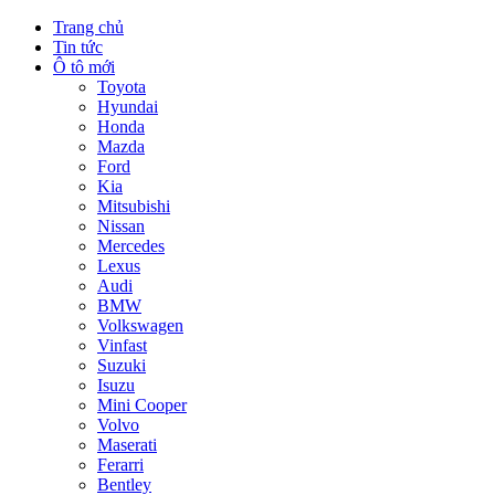
Trang chủ
Tin tức
Ô tô mới
Toyota
Hyundai
Honda
Mazda
Ford
Kia
Mitsubishi
Nissan
Mercedes
Lexus
Audi
BMW
Volkswagen
Vinfast
Suzuki
Isuzu
Mini Cooper
Volvo
Maserati
Ferarri
Bentley