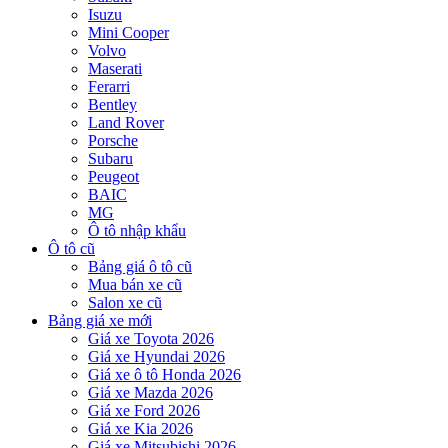
Isuzu
Mini Cooper
Volvo
Maserati
Ferarri
Bentley
Land Rover
Porsche
Subaru
Peugeot
BAIC
MG
Ô tô nhập khẩu
Ô tô cũ
Bảng giá ô tô cũ
Mua bán xe cũ
Salon xe cũ
Bảng giá xe mới
Giá xe Toyota 2026
Giá xe Hyundai 2026
Giá xe ô tô Honda 2026
Giá xe Mazda 2026
Giá xe Ford 2026
Giá xe Kia 2026
Giá xe Mitsubishi 2026