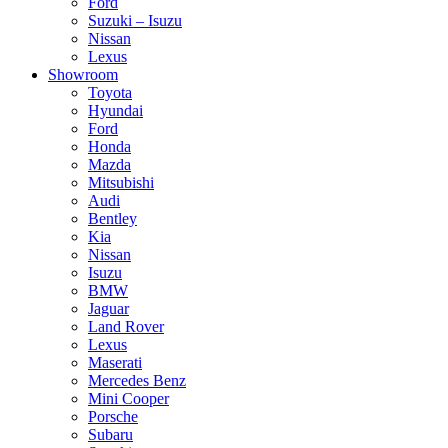
Ford
Suzuki – Isuzu
Nissan
Lexus
Showroom
Toyota
Hyundai
Ford
Honda
Mazda
Mitsubishi
Audi
Bentley
Kia
Nissan
Isuzu
BMW
Jaguar
Land Rover
Lexus
Maserati
Mercedes Benz
Mini Cooper
Porsche
Subaru