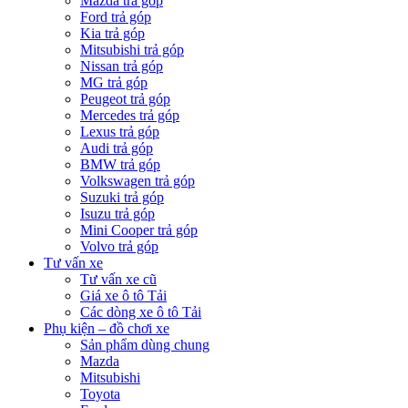
Mazda trả góp
Ford trả góp
Kia trả góp
Mitsubishi trả góp
Nissan trả góp
MG trả góp
Peugeot trả góp
Mercedes trả góp
Lexus trả góp
Audi trả góp
BMW trả góp
Volkswagen trả góp
Suzuki trả góp
Isuzu trả góp
Mini Cooper trả góp
Volvo trả góp
Tư vấn xe
Tư vấn xe cũ
Giá xe ô tô Tải
Các dòng xe ô tô Tải
Phụ kiện – đồ chơi xe
Sản phẩm dùng chung
Mazda
Mitsubishi
Toyota