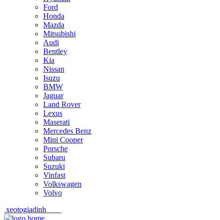
Ford
Honda
Mazda
Mitsubishi
Audi
Bentley
Kia
Nissan
Isuzu
BMW
Jaguar
Land Rover
Lexus
Maserati
Mercedes Benz
Mini Cooper
Porsche
Subaru
Suzuki
Vinfast
Volkswagen
Volvo
xeotogiadinh
.com
Skip
Skip