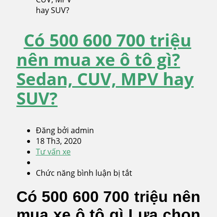
Có 500 600 700 triệu
nên mua xe ô tô gì?
Sedan, CUV, MPV hay
SUV?
Đăng bởi admin
18 Th3, 2020
Tư vấn xe
Chức năng bình luận bị tắt
ở
Có
Có 500 600 700 triệu nên
500
600
mua xe ô tô gì Lựa chọn
700