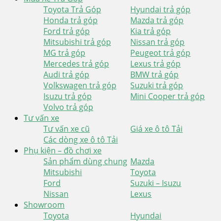
Toyota Trả Góp
Hyundai trả góp
Honda trả góp
Mazda trả góp
Ford trả góp
Kia trả góp
Mitsubishi trả góp
Nissan trả góp
MG trả góp
Peugeot trả góp
Mercedes trả góp
Lexus trả góp
Audi trả góp
BMW trả góp
Volkswagen trả góp
Suzuki trả góp
Isuzu trả góp
Mini Cooper trả góp
Volvo trả góp
Tư vấn xe
Tư vấn xe cũ
Giá xe ô tô Tải
Các dòng xe ô tô Tải
Phụ kiện – đồ chơi xe
Sản phẩm dùng chung
Mazda
Mitsubishi
Toyota
Ford
Suzuki – Isuzu
Nissan
Lexus
Showroom
Toyota
Hyundai