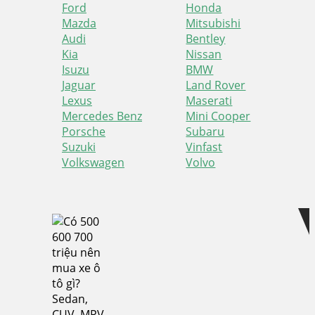
Ford
Honda
Mazda
Mitsubishi
Audi
Bentley
Kia
Nissan
Isuzu
BMW
Jaguar
Land Rover
Lexus
Maserati
Mercedes Benz
Mini Cooper
Porsche
Subaru
Suzuki
Vinfast
Volkswagen
Volvo
Skip
Skip
to
to
navigation
content