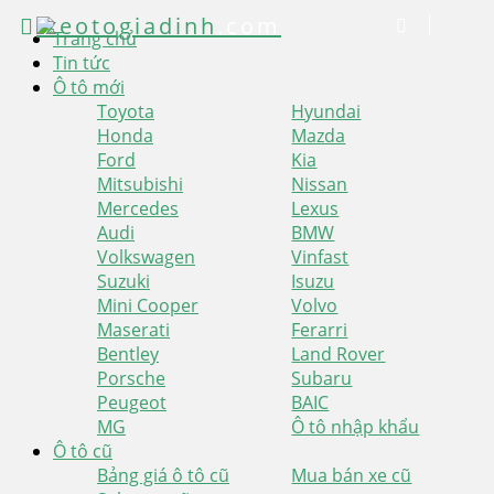
xeotogiadinh
.com
Trang chủ
Tin tức
Ô tô mới
Toyota
Hyundai
Honda
Mazda
Ford
Kia
Mitsubishi
Nissan
Mercedes
Lexus
Audi
BMW
Volkswagen
Vinfast
Suzuki
Isuzu
Mini Cooper
Volvo
Maserati
Ferarri
Bentley
Land Rover
Porsche
Subaru
Peugeot
BAIC
MG
Ô tô nhập khẩu
Ô tô cũ
Bảng giá ô tô cũ
Mua bán xe cũ