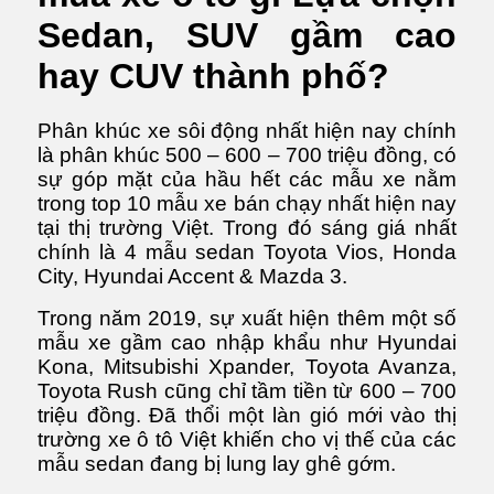
triệu
Sedan, SUV gầm cao
nên
hay CUV thành phố?
mua
xe
ô
Phân khúc xe sôi động nhất hiện nay chính
tô
là phân khúc 500 – 600 – 700 triệu đồng, có
gì?
sự góp mặt của hầu hết các mẫu xe nằm
Sedan,
trong top 10 mẫu xe bán chạy nhất hiện nay
CUV,
tại thị trường Việt. Trong đó sáng giá nhất
MPV
chính là 4 mẫu sedan Toyota Vios, Honda
hay
City, Hyundai Accent & Mazda 3.
SUV?
Trong năm 2019, sự xuất hiện thêm một số
mẫu xe gầm cao nhập khẩu như Hyundai
Kona, Mitsubishi Xpander, Toyota Avanza,
Toyota Rush cũng chỉ tầm tiền từ 600 – 700
triệu đồng. Đã thổi một làn gió mới vào thị
trường xe ô tô Việt khiến cho vị thế của các
mẫu sedan đang bị lung lay ghê gớm.