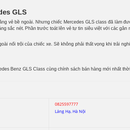
cedes GLS
ỉ bằng vẻ bề ngoài. Nhưng chiếc Mercedes GLS class đã làm đ
g sắc nét. Phần trước toát lên vẻ tự tin siêu việt với các gân
i nổi trội của chiếc xe. Sẽ không phải thất vọng khi trải n
cedes Benz GLS Class cùng chính sách bán hàng mới nhất thời đ
0825597777
Láng Hạ, Hà Nội