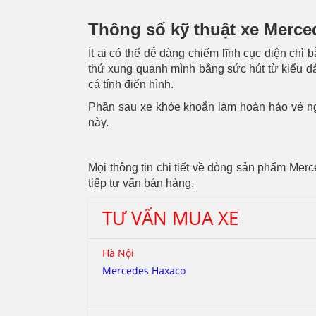
THÔNG
SỐ
Thông số kỹ thuật xe Mer
KỸ
THUẬT
Ít ai có thể dễ dàng chiếm lĩnh cục diện ch
XE
thứ xung quanh mình bằng sức hút từ kiểu dán
MERCEDES
cá tính điển hình.
GLS
CLASS
Phần sau xe khỏe khoắn làm hoàn hảo vẻ ngoà
này.
Mọi thông tin chi tiết về dòng sản phẩm Mer
tiếp tư vấn bán hàng.
TƯ VẤN MUA XE
Hà Nội
Mercedes Haxaco