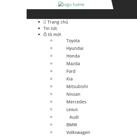
Skip
Skip
to
to
navigation
content
Trang chủ
Tin tức
Ô tô mới
Toyota
Hyundai
Honda
Mazda
Ford
Kia
Mitsubishi
Nissan
Mercedes
Lexus
Audi
BMW
Volkswagen