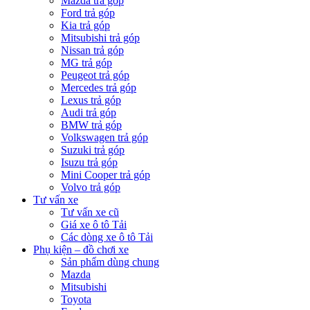
Mazda trả góp
Ford trả góp
Kia trả góp
Mitsubishi trả góp
Nissan trả góp
MG trả góp
Peugeot trả góp
Mercedes trả góp
Lexus trả góp
Audi trả góp
BMW trả góp
Volkswagen trả góp
Suzuki trả góp
Isuzu trả góp
Mini Cooper trả góp
Volvo trả góp
Tư vấn xe
Tư vấn xe cũ
Giá xe ô tô Tải
Các dòng xe ô tô Tải
Phụ kiện – đồ chơi xe
Sản phẩm dùng chung
Mazda
Mitsubishi
Toyota