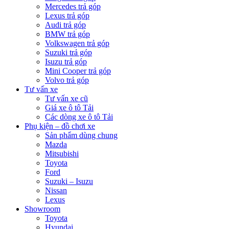
Mercedes trả góp
Lexus trả góp
Audi trả góp
BMW trả góp
Volkswagen trả góp
Suzuki trả góp
Isuzu trả góp
Mini Cooper trả góp
Volvo trả góp
Tư vấn xe
Tư vấn xe cũ
Giá xe ô tô Tải
Các dòng xe ô tô Tải
Phụ kiện – đồ chơi xe
Sản phẩm dùng chung
Mazda
Mitsubishi
Toyota
Ford
Suzuki – Isuzu
Nissan
Lexus
Showroom
Toyota
Hyundai