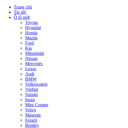
Trang chủ
Tin tức
Ô tô mới
Toyota
Hyundai
Honda
Mazda
Ford
Kia
Mitsubishi
Nissan
Mercedes
Lexus
Audi
BMW
Volkswagen
Vinfast
Suzuki
Isuzu
Mini Cooper
Volvo
Maserati
Ferarri
Bentley