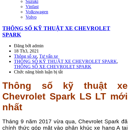
Suzuki
Vinfast
Volkswagen
Volvo
THÔNG SỐ KỸ THUẬT XE CHEVROLET
SPARK
Đăng bởi admin
18 Th3, 2021
Thông số xe
,
Tư vấn xe
THÔNG SỐ KỸ THUẬT XE CHEVROLET SPARK
,
THÔNG SỐ XE CHEVROLET SPARK
Chức năng bình luận bị tắt
ở
THÔNG
SỐ
Thông số kỹ thuật xe
KỸ
THUẬT
Chevrolet Spark LS LT mới
XE
CHEVROLET
nhất
SPARK
Tháng 9 năm 2017 vừa qua, Chevrolet Spark đã
chính thức góp mặt vào phân khúc xe hạng A tại