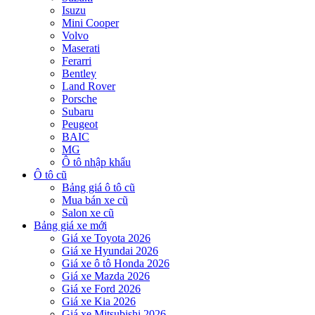
Isuzu
Mini Cooper
Volvo
Maserati
Ferarri
Bentley
Land Rover
Porsche
Subaru
Peugeot
BAIC
MG
Ô tô nhập khẩu
Ô tô cũ
Bảng giá ô tô cũ
Mua bán xe cũ
Salon xe cũ
Bảng giá xe mới
Giá xe Toyota 2026
Giá xe Hyundai 2026
Giá xe ô tô Honda 2026
Giá xe Mazda 2026
Giá xe Ford 2026
Giá xe Kia 2026
Giá xe Mitsubishi 2026