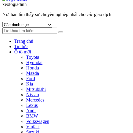
to
to
xeotogiadinh
.com
navigation
content
Nơi bạn tìm thấy sự chuyên nghiệp nhất cho các giao dịch
Trang chủ
Tin tức
Ô tô mới
Toyota
Hyundai
Honda
Mazda
Ford
Kia
Mitsubishi
Nissan
Mercedes
Lexus
Audi
BMW
Volkswagen
Vinfast
Suzuki