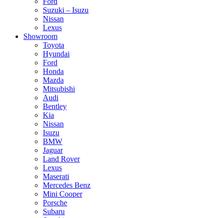
Ford
Suzuki – Isuzu
Nissan
Lexus
Showroom
Toyota
Hyundai
Ford
Honda
Mazda
Mitsubishi
Audi
Bentley
Kia
Nissan
Isuzu
BMW
Jaguar
Land Rover
Lexus
Maserati
Mercedes Benz
Mini Cooper
Porsche
Subaru