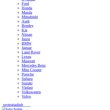
Ford
Honda
Mazda
Mitsubishi
Audi
Bentley
Kia
Nissan
Isuzu
BMW
Jaguar
Land Rover
Lexus
Maserati
Mercedes Benz
Mini Cooper
Porsche
Subaru
Suzuki
Vinfast
Volkswagen
Volvo
xeotogiadinh
.com
Skip
Skip