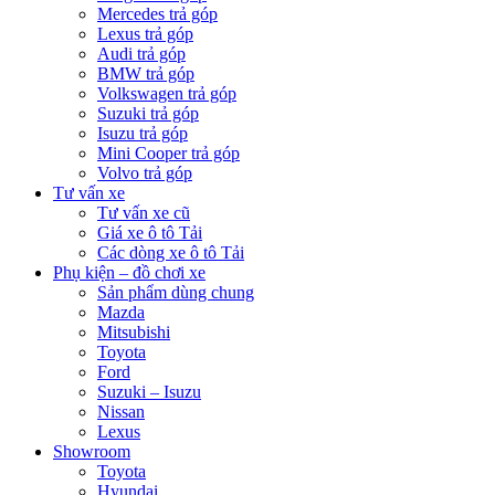
Mercedes trả góp
Lexus trả góp
Audi trả góp
BMW trả góp
Volkswagen trả góp
Suzuki trả góp
Isuzu trả góp
Mini Cooper trả góp
Volvo trả góp
Tư vấn xe
Tư vấn xe cũ
Giá xe ô tô Tải
Các dòng xe ô tô Tải
Phụ kiện – đồ chơi xe
Sản phẩm dùng chung
Mazda
Mitsubishi
Toyota
Ford
Suzuki – Isuzu
Nissan
Lexus
Showroom
Toyota
Hyundai