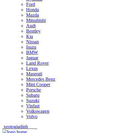
Ford
Honda
Mazda
Mitsubishi
Audi
Bentley
Kia
Nissan
Isuzu
BMW
Jaguar
Land Rover
Lexus
Maserati
Mercedes Benz
Mini Cooper
Porsche
Subaru
Suzuki
Vinfast
Volkswagen
Volvo
xeotogiadinh
.com
Skip
Skip