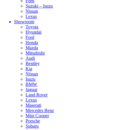
Ford
Suzuki – Isuzu
Nissan
Lexus
Showroom
Toyota
Hyundai
Ford
Honda
Mazda
Mitsubishi
Audi
Bentley
Kia
Nissan
Isuzu
BMW
Jaguar
Land Rover
Lexus
Maserati
Mercedes Benz
Mini Cooper
Porsche
Subaru