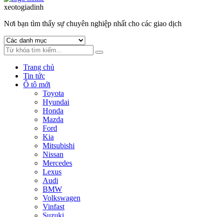
to
to
xeotogiadinh
.com
navigation
content
Nơi bạn tìm thấy sự chuyên nghiệp nhất cho các giao dịch
Trang chủ
Tin tức
Ô tô mới
Toyota
Hyundai
Honda
Mazda
Ford
Kia
Mitsubishi
Nissan
Mercedes
Lexus
Audi
BMW
Volkswagen
Vinfast
Suzuki