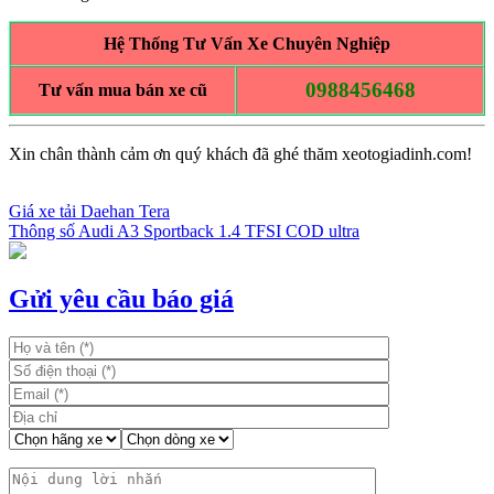
Hệ Thống Tư Vấn Xe Chuyên Nghiệp
0988456468
Tư vấn mua bán xe cũ
Xin chân thành cảm ơn quý khách đã ghé thăm xeotogiadinh.com!
Giá xe tải Daehan Tera
Thông số Audi A3 Sportback 1.4 TFSI COD ultra
Điều
hướng
bài
Gửi yêu cầu báo giá
viết