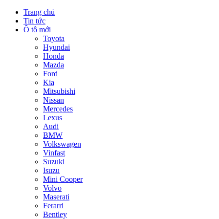
Trang chủ
Tin tức
Ô tô mới
Toyota
Hyundai
Honda
Mazda
Ford
Kia
Mitsubishi
Nissan
Mercedes
Lexus
Audi
BMW
Volkswagen
Vinfast
Suzuki
Isuzu
Mini Cooper
Volvo
Maserati
Ferarri
Bentley