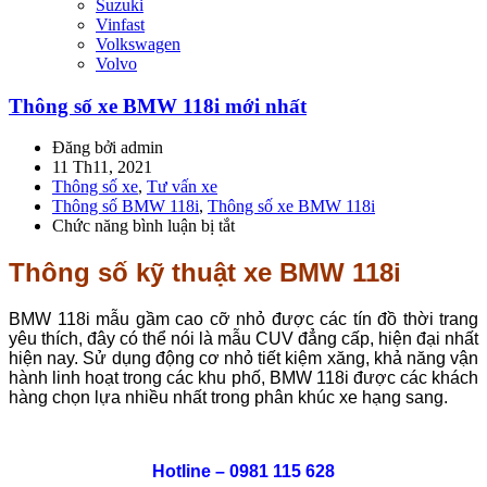
Suzuki
Vinfast
Volkswagen
Volvo
Thông số xe BMW 118i mới nhất
Đăng bởi admin
11 Th11, 2021
Thông số xe
,
Tư vấn xe
Thông số BMW 118i
,
Thông số xe BMW 118i
Chức năng bình luận bị tắt
ở
Thông
số
Thông số kỹ thuật xe BMW 118i
xe
BMW
BMW 118i mẫu gầm cao cỡ nhỏ được các tín đồ thời trang
118i
yêu thích, đây có thể nói là mẫu CUV đẳng cấp, hiện đại nhất
mới
hiện nay. Sử dụng động cơ nhỏ tiết kiệm xăng, khả năng vận
nhất
hành linh hoạt trong các khu phố, BMW 118i được các khách
hàng chọn lựa nhiều nhất trong phân khúc xe hạng sang.
Hotline – 0981 115 628