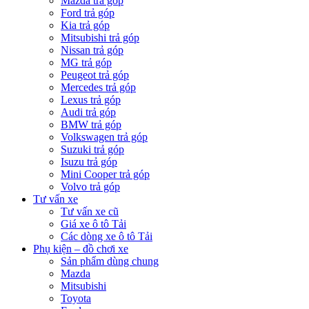
Mazda trả góp
Ford trả góp
Kia trả góp
Mitsubishi trả góp
Nissan trả góp
MG trả góp
Peugeot trả góp
Mercedes trả góp
Lexus trả góp
Audi trả góp
BMW trả góp
Volkswagen trả góp
Suzuki trả góp
Isuzu trả góp
Mini Cooper trả góp
Volvo trả góp
Tư vấn xe
Tư vấn xe cũ
Giá xe ô tô Tải
Các dòng xe ô tô Tải
Phụ kiện – đồ chơi xe
Sản phẩm dùng chung
Mazda
Mitsubishi
Toyota