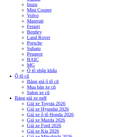
Isuzu
Mini Cooper
Volvo
Maserati
Ferarri
Bentley
Land Rover
Porsche
Subaru
Peugeot
BAIC
MG
Ô tô nhập khẩu
Ô tô cũ
Bảng giá ô tô cũ
Mua bán xe cũ
Salon xe cũ
Bảng giá xe mới
Giá xe Toyota 2026
Giá xe Hyundai 2026
Giá xe ô tô Honda 2026
Giá xe Mazda 2026
Giá xe Ford 2026
Giá xe Kia 2026
Giá xe Mitsubishi 2026