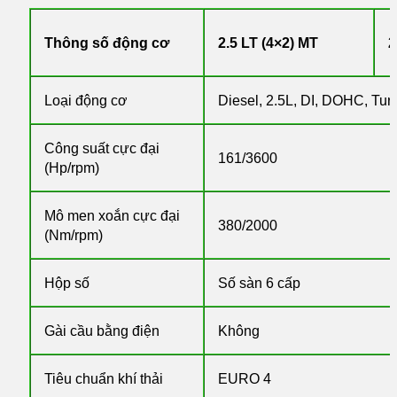
Thông số động cơ
2.5 LT (4×2) MT
2
Loại động cơ
Diesel, 2.5L, DI, DOHC, Tur
Công suất cực đại
161/3600
(Hp/rpm)
Mô men xoắn cực đại
380/2000
(Nm/rpm)
Hộp số
Số sàn 6 cấp
Gài cầu bằng điện
Không
Tiêu chuẩn khí thải
EURO 4