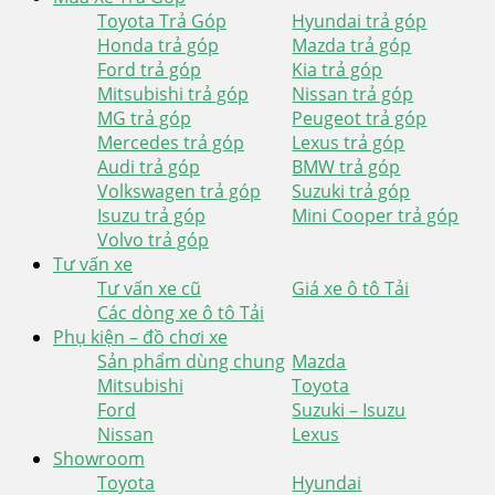
Toyota Trả Góp
Hyundai trả góp
Honda trả góp
Mazda trả góp
Ford trả góp
Kia trả góp
Mitsubishi trả góp
Nissan trả góp
MG trả góp
Peugeot trả góp
Mercedes trả góp
Lexus trả góp
Audi trả góp
BMW trả góp
Volkswagen trả góp
Suzuki trả góp
Isuzu trả góp
Mini Cooper trả góp
Volvo trả góp
Tư vấn xe
Tư vấn xe cũ
Giá xe ô tô Tải
Các dòng xe ô tô Tải
Phụ kiện – đồ chơi xe
Sản phẩm dùng chung
Mazda
Mitsubishi
Toyota
Ford
Suzuki – Isuzu
Nissan
Lexus
Showroom
Toyota
Hyundai