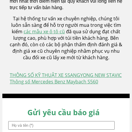
mới nhất thời điểm hiện tại quý khách vui lòng liên hệ
trực tiếp tư vấn bán hàng.
Tại hệ thống tư vấn xe chuyên nghiệp, chúng tôi
luôn sẵn sàng để hỗ trợ người mua trong việc tìm
kiếm
các mẫu xe ô tô cũ
đã qua sử dụng đạt chất
lượng cao, phù hợp với túi tiền khách hàng. Bên
cạnh đó, còn có các bộ phận thẩm định đánh giá &
định giá xe cũ chuyên nghiệp nhằm phục vụ nhu
cầu đổi xe cũ lấy xe mới từ khách hàng.
THÔNG SỐ KỸ THUẬT XE SSANGYONG NEW STAVIC
Điều
Thông số Mercedes Benz Maybach S560
hướng
bài
viết
Gửi yêu cầu báo giá