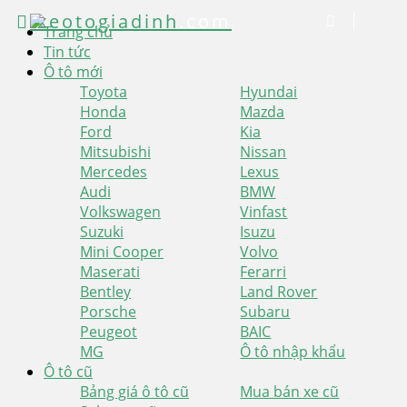
xeotogiadinh
.com
Trang chủ
Tin tức
Ô tô mới
Toyota
Hyundai
Honda
Mazda
Ford
Kia
Mitsubishi
Nissan
Mercedes
Lexus
Audi
BMW
Volkswagen
Vinfast
Suzuki
Isuzu
Mini Cooper
Volvo
Maserati
Ferarri
Bentley
Land Rover
Porsche
Subaru
Peugeot
BAIC
MG
Ô tô nhập khẩu
Ô tô cũ
Bảng giá ô tô cũ
Mua bán xe cũ