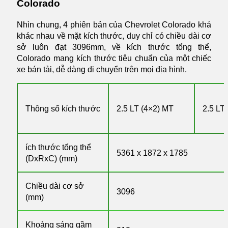
Colorado
Nhìn chung, 4 phiên bản của Chevrolet Colorado khá
khác nhau về mặt kích thước, duy chỉ có chiều dài cơ
sở luôn đạt 3096mm, về kích thước tổng thể,
Colorado mang kích thước tiêu chuẩn của một chiếc
xe bán tải, dễ dàng di chuyển trên mọi địa hình.
Thông số kích thước
2.5 LT (4×2) MT
2.5 LT
ích thước tổng thể
5361 x 1872 x 1785
(DxRxC) (mm)
Chiều dài cơ sở
3096
(mm)
Khoảng sáng gầm