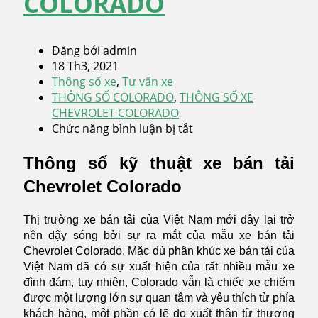
COLORADO
Đăng bởi admin
18 Th3, 2021
Thông số xe
,
Tư vấn xe
THÔNG SỐ COLORADO
,
THÔNG SỐ XE
CHEVROLET COLORADO
Chức năng bình luận bị tắt
ở
THÔNG
SỐ
Thông số kỹ thuật xe bán tải
KỸ
Chevrolet Colorado
THUẬT
XE
Thị trường xe bán tải của Việt Nam mới đây lại trở
BÁN
nên dậy sóng bởi sự ra mắt của mẫu xe bán tải
TẢI
Chevrolet Colorado. Mặc dù phân khúc xe bán tải của
CHEVROLET
Việt Nam đã có sự xuất hiện của rất nhiều mẫu xe
COLORADO
đình đám, tuy nhiên, Colorado vẫn là chiếc xe chiếm
được một lượng lớn sự quan tâm và yêu thích từ phía
khách hàng, một phần có lẽ do xuất thân từ thương