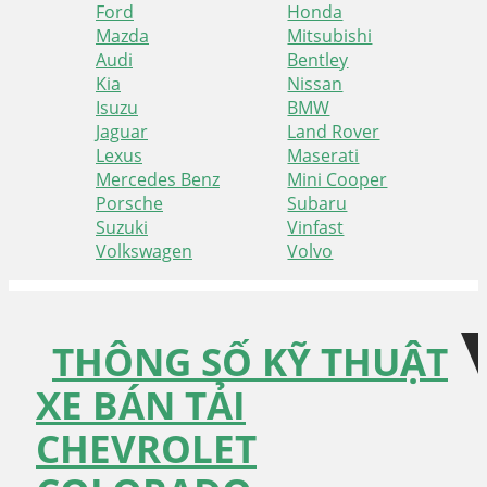
Ford
Honda
Mazda
Mitsubishi
Audi
Bentley
Kia
Nissan
Isuzu
BMW
Jaguar
Land Rover
Lexus
Maserati
Mercedes Benz
Mini Cooper
Porsche
Subaru
Suzuki
Vinfast
Volkswagen
Volvo
Skip
Skip
to
to
navigation
content
THÔNG SỐ KỸ THUẬT
XE BÁN TẢI
CHEVROLET