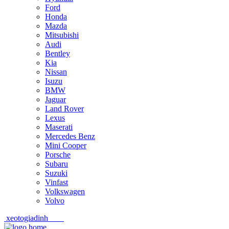
Ford
Honda
Mazda
Mitsubishi
Audi
Bentley
Kia
Nissan
Isuzu
BMW
Jaguar
Land Rover
Lexus
Maserati
Mercedes Benz
Mini Cooper
Porsche
Subaru
Suzuki
Vinfast
Volkswagen
Volvo
xeotogiadinh
.com
Skip
Skip