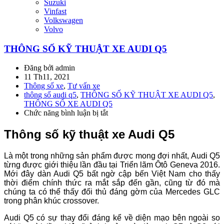
Suzuki
Vinfast
Volkswagen
Volvo
THÔNG SỐ KỸ THUẬT XE AUDI Q5
Đăng bởi admin
11 Th11, 2021
Thông số xe
,
Tư vấn xe
thông số audi q5
,
THÔNG SỐ KỸ THUẬT XE AUDI Q5
,
THÔNG SỐ XE AUDI Q5
Chức năng bình luận bị tắt
ở
THÔNG
SỐ
Thông số kỹ thuật xe Audi Q5
KỸ
THUẬT
Là một trong những sản phẩm được mong đợi nhất, Audi Q5
XE
từng được giới thiệu lần đầu tại Triển lãm Ôtô Geneva 2016.
AUDI
Mới đây dàn Audi Q5 bất ngờ cập bến Việt Nam cho thấy
Q5
thời điểm chính thức ra mắt sắp đến gần, cũng từ đó mà
chúng ta có thể thấy đối thủ đáng gờm của Mercedes GLC
trong phân khúc crossover.
Audi Q5 có sự thay đổi đáng kể về diện mạo bên ngoài so