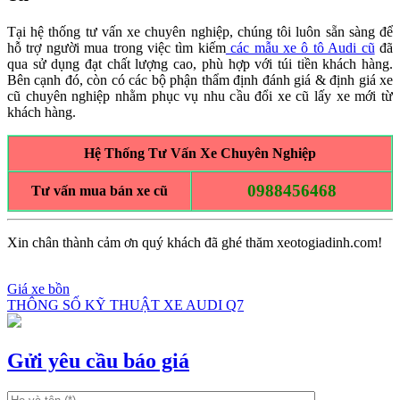
Tại hệ thống tư vấn xe chuyên nghiệp, chúng tôi luôn sẵn sàng để
hỗ trợ người mua trong việc tìm kiếm
các mẫu xe ô tô Audi cũ
đã
qua sử dụng đạt chất lượng cao, phù hợp với túi tiền khách hàng.
Bên cạnh đó, còn có các bộ phận thẩm định đánh giá & định giá xe
cũ chuyên nghiệp nhằm phục vụ nhu cầu đổi xe cũ lấy xe mới từ
khách hàng.
Hệ Thống Tư Vấn Xe Chuyên Nghiệp
0988456468
Tư vấn mua bán xe cũ
Xin chân thành cảm ơn quý khách đã ghé thăm xeotogiadinh.com!
Giá xe bồn
THÔNG SỐ KỸ THUẬT XE AUDI Q7
Điều
hướng
bài
Gửi yêu cầu báo giá
viết