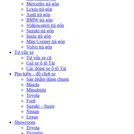
Mercedes trả góp
Lexus trả góp
Audi trả góp
BMW trả góp
Volkswagen trả góp
Suzuki trả góp
Isuzu trả góp
Mini Cooper trả góp
Volvo trả góp
Tư vấn xe
Tư vấn xe cũ
Giá xe ô tô Tải
Các dòng xe ô tô Tải
Phụ kiện – đồ chơi xe
Sản phẩm dùng chung
Mazda
Mitsubishi
Toyota
Ford
Suzuki – Isuzu
Nissan
Lexus
Showroom
Toyota
Hyundai