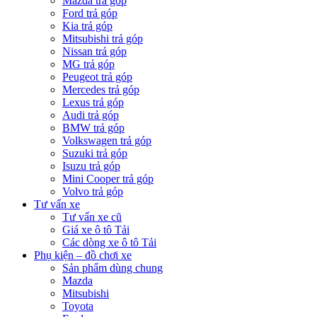
Mazda trả góp
Ford trả góp
Kia trả góp
Mitsubishi trả góp
Nissan trả góp
MG trả góp
Peugeot trả góp
Mercedes trả góp
Lexus trả góp
Audi trả góp
BMW trả góp
Volkswagen trả góp
Suzuki trả góp
Isuzu trả góp
Mini Cooper trả góp
Volvo trả góp
Tư vấn xe
Tư vấn xe cũ
Giá xe ô tô Tải
Các dòng xe ô tô Tải
Phụ kiện – đồ chơi xe
Sản phẩm dùng chung
Mazda
Mitsubishi
Toyota