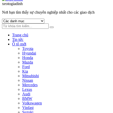
to
to
xeotogiadinh
.com
navigation
content
Nơi bạn tìm thấy sự chuyên nghiệp nhất cho các giao dịch
Trang chủ
Tin tức
Ô tô mới
Toyota
Hyundai
Honda
Mazda
Ford
Kia
Mitsubishi
Nissan
Mercedes
Lexus
Audi
BMW
Volkswagen
Vinfast
Suzuki