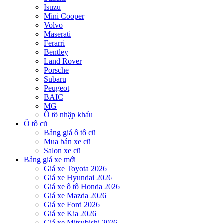
Isuzu
Mini Cooper
Volvo
Maserati
Ferarri
Bentley
Land Rover
Porsche
Subaru
Peugeot
BAIC
MG
Ô tô nhập khẩu
Ô tô cũ
Bảng giá ô tô cũ
Mua bán xe cũ
Salon xe cũ
Bảng giá xe mới
Giá xe Toyota 2026
Giá xe Hyundai 2026
Giá xe ô tô Honda 2026
Giá xe Mazda 2026
Giá xe Ford 2026
Giá xe Kia 2026
Giá xe Mitsubishi 2026