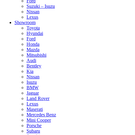
Ford
Suzuki – Isuzu
Nissan
Lexus
Showroom
Toyota
Hyundai
Ford
Honda
Mazda
Mitsubishi
Audi
Bentley
Kia
Nissan
Isuzu
BMW
Jaguar
Land Rover
Lexus
Maserati
Mercedes Benz
Mini Cooper
Porsche
Subaru