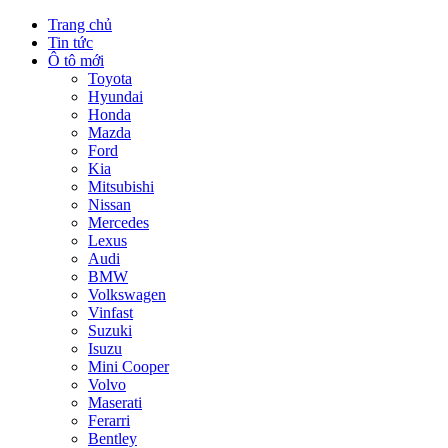
Trang chủ
Tin tức
Ô tô mới
Toyota
Hyundai
Honda
Mazda
Ford
Kia
Mitsubishi
Nissan
Mercedes
Lexus
Audi
BMW
Volkswagen
Vinfast
Suzuki
Isuzu
Mini Cooper
Volvo
Maserati
Ferarri
Bentley