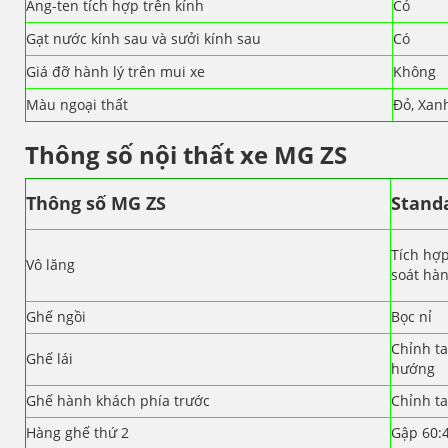
Ăng-ten tích hợp trên kính
Có
Gạt nước kính sau và sưởi kính sau
Có
Giá đỡ hành lý trên mui xe
Không
Màu ngoại thất
Đỏ, Xan
Thông số nội thất xe MG ZS
Thông số MG ZS
Stand
Tích hợ
Vô lăng
soát hàn
Ghế ngồi
Bọc nỉ
Chỉnh ta
Ghế lái
hướng
Ghế hành khách phía trước
Chỉnh t
Hàng ghế thứ 2
Gập 60: