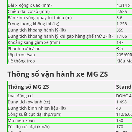
Dài x Rộng x Cao (mm)
4.314 x 
Chiều dài cơ sở (mm)
2.585
Bán kính vòng quay tối thiểu (m)
5.6
Trọng lượng không tải (kg)
1.258
Dung tích khoang hành lý (lít)
359
Dung tích khoang hành lý khi gập hàng ghế thứ 2 (lít)
1.166
Khoảng sáng gầm xe (mm)
147
Phanh trước/sau
Đĩa
Lốp trước/sau
205/60
Hệ thống treo
Kiểu M
Thông số vận hành xe MG ZS
Thông số MG ZS
Stand
Loại động cơ
DOHC 4 
Dung tích xy-lanh (cc)
1.498
Dung tích bình nhiên liệu (lít)
48
Công suất cực đại (hp/rpm)
112/6.0
Mô-men xoắn
150
Tốc độ cực đại (km/h)
170