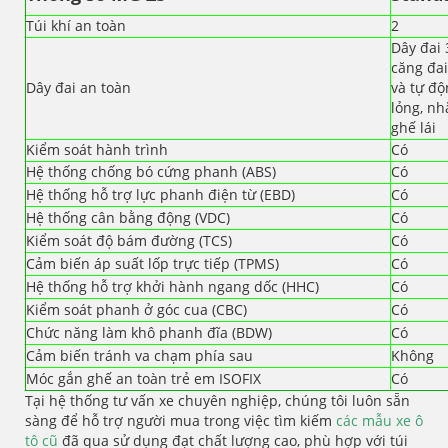
Túi khí an toàn
2
Dây đai 
căng đai
Dây đai an toàn
và tự độ
lỏng, n
ghế lái
Kiểm soát hành trình
Có
Hệ thống chống bó cứng phanh (ABS)
Có
Hệ thống hỗ trợ lực phanh điện từ (EBD)
Có
Hệ thống cân bằng động (VDC)
Có
Kiểm soát độ bám đường (TCS)
Có
Cảm biến áp suất lốp trực tiếp (TPMS)
Có
Hệ thống hỗ trợ khởi hành ngang dốc (HHC)
Có
Kiểm soát phanh ở góc cua (CBC)
Có
Chức năng làm khô phanh đĩa (BDW)
Có
Cảm biến tránh va chạm phía sau
Không
Móc gắn ghế an toàn trẻ em ISOFIX
Có
Tại hệ thống tư vấn xe chuyên nghiệp, chúng tôi luôn sẵn
sàng để hỗ trợ người mua trong việc tìm kiếm
các mẫu xe ô
tô cũ
đã qua sử dụng đạt chất lượng cao, phù hợp với túi