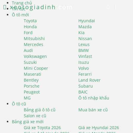
Trang chủ
xeotogiadinh
.com
Tin tức
Ô tô mới
Toyota
Hyundai
Honda
Mazda
Ford
Kia
Mitsubishi
Nissan
Mercedes
Lexus
Audi
BMW
Volkswagen
Vinfast
Suzuki
Isuzu
Mini Cooper
Volvo
Maserati
Ferarri
Bentley
Land Rover
Porsche
Subaru
Peugeot
BAIC
MG
Ô tô nhập khẩu
Ô tô cũ
Bảng giá ô tô cũ
Mua bán xe cũ
Salon xe cũ
Bảng giá xe mới
Giá xe Toyota 2026
Giá xe Hyundai 2026