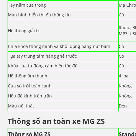
Tay nắm cửa trong
Mạ Chr
Màn hình hiển thị đa thông tin
Có
Radio, B
Hệ thống giải trí
MP3, US
Chìa khóa thông mình và khởi động bằng nút bấm
Có
Tựa tay trung tâm hàng ghế trước
Có
Khóa cửa tự động cảm biến tốc độ
Có
Hệ thống âm thanh
4 loa
Cửa sổ trời toàn cảnh
Không
Hộp để kính trên trần
Không
Màu nội thất
Đen
Thông số an toàn xe MG ZS
Thông số MG ZS
Stand