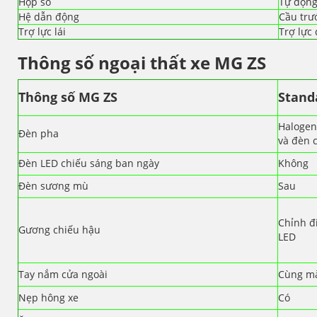
Hộp số
Tự động
Hệ dẫn động
Cầu trư
Trợ lực lái
Trợ lực 
Thông số ngoại thất xe MG ZS
Thông số MG ZS
Stand
Halogen
Đèn pha
và đèn 
Đèn LED chiếu sáng ban ngày
Không
Đèn sương mù
Sau
Chỉnh đ
Gương chiếu hậu
LED
Tay nắm cửa ngoài
Cùng mà
Nẹp hông xe
Có