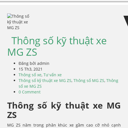
Skip
Skip
to
to
navigation
content
Thông số kỹ thuật xe
MG ZS
Đăng bởi admin
15 Th3, 2021
Thông số xe
,
Tư vấn xe
Thông số kỹ thuật xe MG ZS
,
Thông số MG ZS
,
Thông
số xe MG ZS
0 Comment
Thông số kỹ thuật xe MG
ZS
MG ZS năm trong phân khúc xe gầm cao cỡ nhỏ cạnh