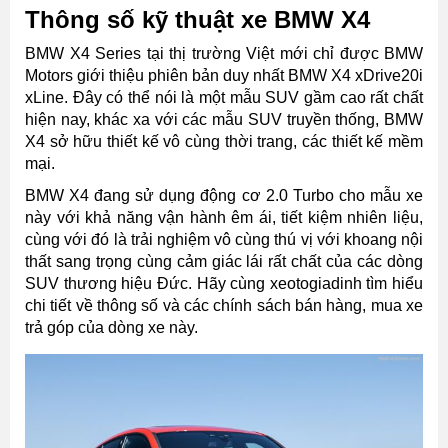
kỹ
Thông số kỹ thuật xe BMW X4
thuật
BMW
BMW X4 Series tại thị trường Việt mới chỉ được BMW
X4
xDrive20i
Motors giới thiệu phiên bản duy nhất BMW X4 xDrive20i
xLine
xLine. Đây có thể nói là một mẫu SUV gầm cao rất chất
hiện nay, khác xa với các mẫu SUV truyền thống, BMW
X4 sở hữu thiết kế vô cùng thời trang, các thiết kế mềm
mại.
BMW X4 đang sử dụng động cơ 2.0 Turbo cho mẫu xe
này với khả năng vận hành êm ái, tiết kiệm nhiên liệu,
cùng với đó là trải nghiệm vô cùng thú vị với khoang nội
thất sang trọng cùng cảm giác lái rất chất của các dòng
SUV thương hiệu Đức. Hãy cùng xeotogiadinh tìm hiểu
chi tiết về thông số và các chính sách bán hàng, mua xe
trả góp của dòng xe này.