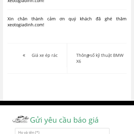
xeotogiadinh.com!
Xin chân thành cảm ơn quý khách đã ghé thăm
xeotogiadinh.com!
Điều
hướng
Giá xe ép rác
Thông số kỹ thuật BMW
X6
bài
viết
Gửi yêu cầu báo giá