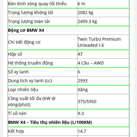
Bán kính vòng quay tối thiểu
6 m
Trọng lượng không tải
2082 kg
Trọng lượng toàn tải
2499.3 kg
Động cơ BMW X4
Twin Turbo Premium
Chi tiết động cơ
Unleaded I-6
Hộp số
AT
Hệ thống truyền động
4 Cầu – AWD
Số xy lanh
6
Dung tích xy lanh (cc)
2993
Loại nhiên liệu
Xăng
Công suất tối đa (KW @
375/5950
vòng/phút)
Tỉ số nén
9.3
BMW X4 – Tiêu thụ nhiên liệu (L/100KM)
Kết hợp
14.7