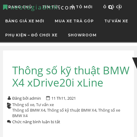
xeotogiadinh
.com
TRANG CHỦ
TIN TỨC
Ô TÔ MỚI
Ô TÔ CŨ
BẢNG GIÁ XE MỚI
MUA XE TRẢ GÓP
TƯ VẤN XE
PHỤ KIỆN – ĐỒ CHƠI XE
SHOWROOM
Skip
Skip
to
to
navigation
content
Thông số kỹ thuật BMW
X4 xDrive20i xLine
Đăng bởi admin
11 Th11, 2021
Thông số xe
,
Tư vấn xe
Thông số BMW X4
,
Thông số kỹ thuật BMW X4
,
Thông số xe
BMW X4
ở
Chức năng bình luận bị tắt
Thông
số