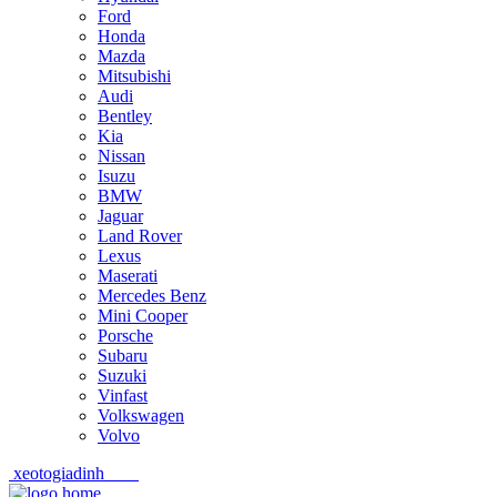
Ford
Honda
Mazda
Mitsubishi
Audi
Bentley
Kia
Nissan
Isuzu
BMW
Jaguar
Land Rover
Lexus
Maserati
Mercedes Benz
Mini Cooper
Porsche
Subaru
Suzuki
Vinfast
Volkswagen
Volvo
xeotogiadinh
.com
Skip
Skip