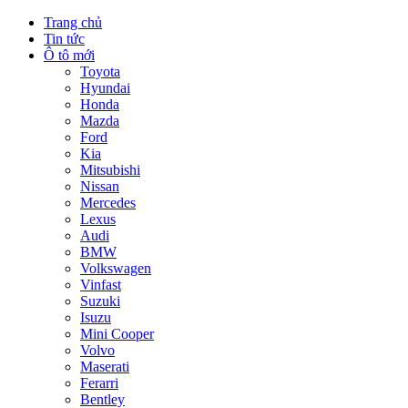
Trang chủ
Tin tức
Ô tô mới
Toyota
Hyundai
Honda
Mazda
Ford
Kia
Mitsubishi
Nissan
Mercedes
Lexus
Audi
BMW
Volkswagen
Vinfast
Suzuki
Isuzu
Mini Cooper
Volvo
Maserati
Ferarri
Bentley