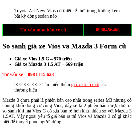
Toyota All New Vios có thiết kế thời trang không kém
bất kỳ dòng sedan nào
Tư vấn mua bán xe cũ
0988456468
So sánh giá xe Vios và Mazda 3 Form cũ
Giá xe Vios 1.5 G – 570 triệu
Giá xe Mazda 3 1.5 AT – 669 triệu
Tư vấn xe – 0981 115 628
>>>>>>>>>> Tìm hiểu thêm
giá xe ô tô mới
các
thương hiệu
Mazda 3 chưa phải là phiên bản cao nhất trong series M3 nhưng có
chung khối động cơ cùng Vios, đây sẽ là 2 phiên bản được đưa ra
so sánh khi mà Vios G có giá bán rẻ hơn khá nhiều so với Mazda 3
1.5AT. Vậy ngoài yếu tố giá bán ra thì Vios và Mazda 3 có gì khác
biệt để thuyết phục người dùng.