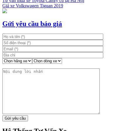
Tư vấn mua xe Toyota Camry cũ tại Hà Nội
Giá xe Volkswagen Tiguan 2019
Điều
hướng
bài
Gửi yêu cầu báo giá
viết