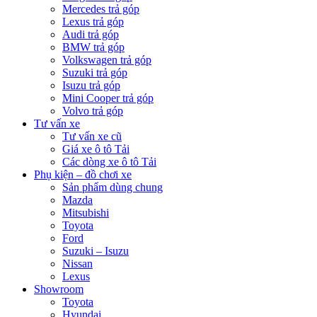
Mercedes trả góp
Lexus trả góp
Audi trả góp
BMW trả góp
Volkswagen trả góp
Suzuki trả góp
Isuzu trả góp
Mini Cooper trả góp
Volvo trả góp
Tư vấn xe
Tư vấn xe cũ
Giá xe ô tô Tải
Các dòng xe ô tô Tải
Phụ kiện – đồ chơi xe
Sản phẩm dùng chung
Mazda
Mitsubishi
Toyota
Ford
Suzuki – Isuzu
Nissan
Lexus
Showroom
Toyota
Hyundai