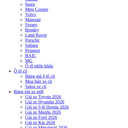
Isuzu
Mini Cooper
Volvo
Maserati
Ferarri
Bentley
Land Rover
Porsche
Subaru
Peugeot
BAIC
MG
Ô tô nhập khẩu
Ô tô cũ
Bảng giá ô tô cũ
Mua bán xe cũ
Salon xe cũ
Bảng giá xe mới
Giá xe Toyota 2026
Giá xe Hyundai 2026
Giá xe ô tô Honda 2026
Giá xe Mazda 2026
Giá xe Ford 2026
Giá xe Kia 2026
Giá xe Mitsubishi 2026