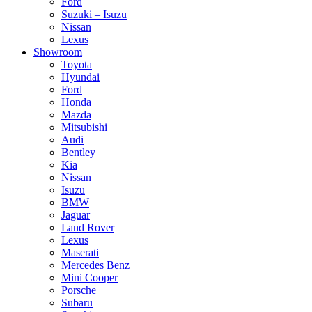
Ford
Suzuki – Isuzu
Nissan
Lexus
Showroom
Toyota
Hyundai
Ford
Honda
Mazda
Mitsubishi
Audi
Bentley
Kia
Nissan
Isuzu
BMW
Jaguar
Land Rover
Lexus
Maserati
Mercedes Benz
Mini Cooper
Porsche
Subaru