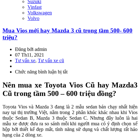
Suzuki
Vinfast
Volkswagen
Volvo
Mua Vios mới hay Mazda 3 cũ trong tầm 500- 600
triệu?
Đăng bởi admin
07 Th11, 2021
Tư vấn xe
,
Tư vấn xe cũ
Chức năng bình luận bị tắt
ở
Mua
Vios
Nên mua xe Toyota Vios Cũ hay Mazda3
mới
Cũ trong tầm 500 – 600 triệu đồng?
hay
Mazda
3
Toyota Vios và Mazda 3 đang là 2 mẫu sedan bán chạy nhất hiện
cũ
nay tại thị trường Việt, nằm trong 2 phân khúc khác nhau khi Vios
trong
thuộc Sedan B, Mazda 3 thuộc Sedan C. Nhưng đây luôn là hai
tầm
mẫu xe được đưa ra so sánh mỗi khi người mua có ý định chọn xế
500-
hộp bởi thiết kế đẹp mắt, tính năng sử dụng và chất lượng rất hảo
600
hạng của 2 dòng xe.
triệu?