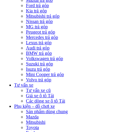
Mazda trả góp
Ford trả góp
Kia trả góp
Mitsubishi trả góp
Nissan trả góp
MG trả góp
Peugeot trả góp
Mercedes trả góp
Lexus trả góp
Audi trả góp
BMW trả góp
Volkswagen trả góp
Suzuki trả góp
Isuzu trả góp
Mini Cooper trả góp
Volvo trả góp
Tư vấn xe
Tư vấn xe cũ
Giá xe ô tô Tải
Các dòng xe ô tô Tải
Phụ kiện – đồ chơi xe
Sản phẩm dùng chung
Mazda
Mitsubishi
Toyota