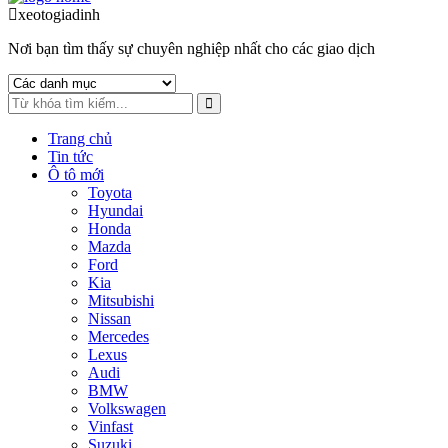
to
to
xeotogiadinh
.com
navigation
content
Nơi bạn tìm thấy sự chuyên nghiệp nhất cho các giao dịch
Trang chủ
Tin tức
Ô tô mới
Toyota
Hyundai
Honda
Mazda
Ford
Kia
Mitsubishi
Nissan
Mercedes
Lexus
Audi
BMW
Volkswagen
Vinfast
Suzuki