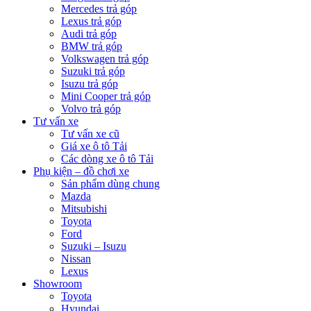
Mercedes trả góp
Lexus trả góp
Audi trả góp
BMW trả góp
Volkswagen trả góp
Suzuki trả góp
Isuzu trả góp
Mini Cooper trả góp
Volvo trả góp
Tư vấn xe
Tư vấn xe cũ
Giá xe ô tô Tải
Các dòng xe ô tô Tải
Phụ kiện – đồ chơi xe
Sản phẩm dùng chung
Mazda
Mitsubishi
Toyota
Ford
Suzuki – Isuzu
Nissan
Lexus
Showroom
Toyota
Hyundai