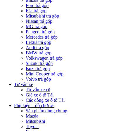
Mazda trả góp
Ford trả góp
Kia trả góp
Mitsubishi trả góp
Nissan trả góp
MG trả góp
Peugeot trả góp
Mercedes trả góp
Lexus trả góp
Audi trả góp
BMW trả góp
Volkswagen trả góp
Suzuki trả góp
Isuzu trả góp
Mini Cooper trả góp
Volvo trả góp
Tư vấn xe
Tư vấn xe cũ
Giá xe ô tô Tải
Các dòng xe ô tô Tải
Phụ kiện – đồ chơi xe
Sản phẩm dùng chung
Mazda
Mitsubishi
Toyota