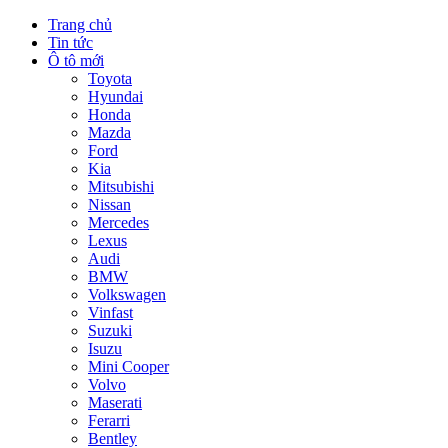
Trang chủ
Tin tức
Ô tô mới
Toyota
Hyundai
Honda
Mazda
Ford
Kia
Mitsubishi
Nissan
Mercedes
Lexus
Audi
BMW
Volkswagen
Vinfast
Suzuki
Isuzu
Mini Cooper
Volvo
Maserati
Ferarri
Bentley