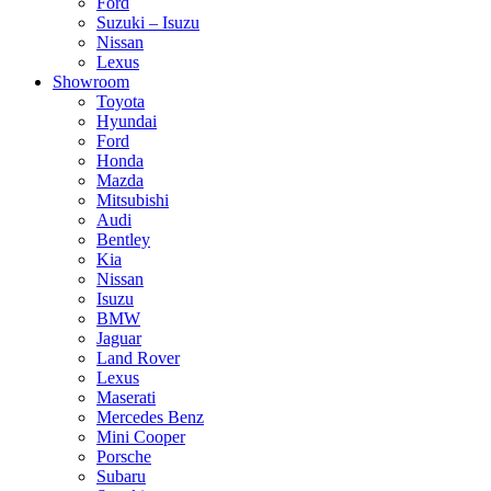
Ford
Suzuki – Isuzu
Nissan
Lexus
Showroom
Toyota
Hyundai
Ford
Honda
Mazda
Mitsubishi
Audi
Bentley
Kia
Nissan
Isuzu
BMW
Jaguar
Land Rover
Lexus
Maserati
Mercedes Benz
Mini Cooper
Porsche
Subaru