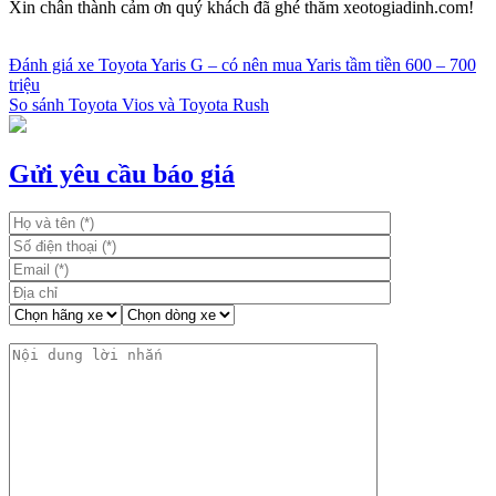
Xin chân thành cảm ơn quý khách đã ghé thăm xeotogiadinh.com!
Đánh giá xe Toyota Yaris G – có nên mua Yaris tầm tiền 600 – 700
triệu
Điều
So sánh Toyota Vios và Toyota Rush
hướng
bài
Gửi yêu cầu báo giá
viết