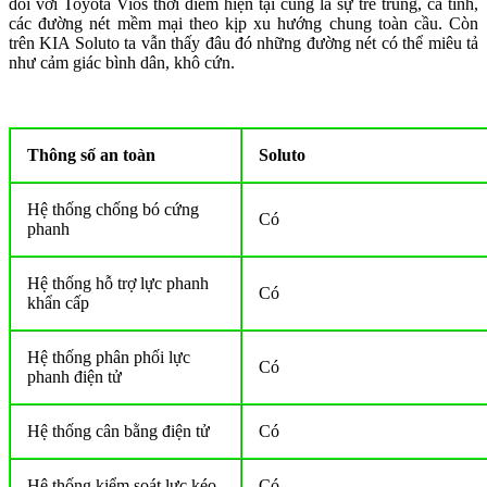
đối với Toyota Vios thời điểm hiện tại cũng là sự trẻ trung, cá tính,
các đường nét mềm mại theo kịp xu hướng chung toàn cầu. Còn
trên KIA Soluto ta vẫn thấy đâu đó những đường nét có thể miêu tả
như cảm giác bình dân, khô cứn.
Thông số an toàn
Soluto
Hệ thống chống bó cứng
Có
phanh
Hệ thống hỗ trợ lực phanh
Có
khẩn cấp
Hệ thống phân phối lực
Có
phanh điện tử
Hệ thống cân bằng điện tử
Có
Hệ thống kiểm soát lực kéo
Có