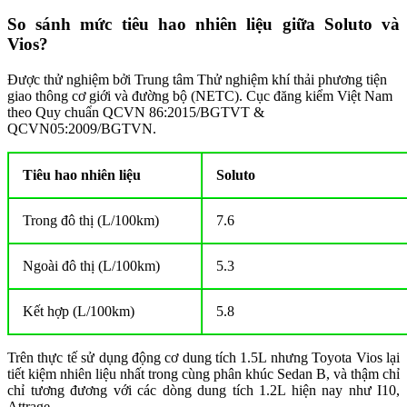
So sánh mức tiêu hao nhiên liệu giữa Soluto và
Vios?
Được thử nghiệm bởi Trung tâm Thử nghiệm khí thải phương tiện
giao thông cơ giới và đường bộ (NETC). Cục đăng kiểm Việt Nam
theo Quy chuẩn QCVN 86:2015/BGTVT &
QCVN05:2009/BGTVN.
Tiêu hao nhiên liệu
Soluto
Trong đô thị (L/100km)
7.6
Ngoài đô thị (L/100km)
5.3
Kết hợp (L/100km)
5.8
Trên thực tế sử dụng động cơ dung tích 1.5L nhưng Toyota Vios lại
tiết kiệm nhiên liệu nhất trong cùng phân khúc Sedan B, và thậm chỉ
chỉ tương đương với các dòng dung tích 1.2L hiện nay như I10,
Attrage …