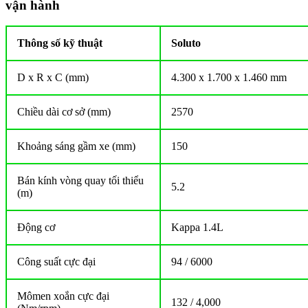
vận hành
Thông số kỹ thuật
Soluto
D x R x C (mm)
4.300 x 1.700 x 1.460 mm
Chiều dài cơ sở (mm)
2570
Khoảng sáng gầm xe (mm)
150
Bán kính vòng quay tối thiểu
5.2
(m)
Động cơ
Kappa 1.4L
Công suất cực đại
94 / 6000
Mômen xoắn cực đại
132 / 4,000