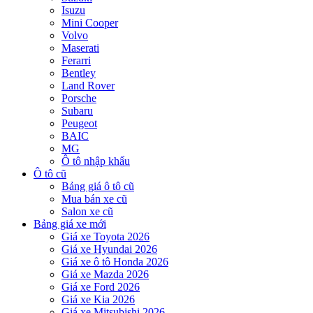
Isuzu
Mini Cooper
Volvo
Maserati
Ferarri
Bentley
Land Rover
Porsche
Subaru
Peugeot
BAIC
MG
Ô tô nhập khẩu
Ô tô cũ
Bảng giá ô tô cũ
Mua bán xe cũ
Salon xe cũ
Bảng giá xe mới
Giá xe Toyota 2026
Giá xe Hyundai 2026
Giá xe ô tô Honda 2026
Giá xe Mazda 2026
Giá xe Ford 2026
Giá xe Kia 2026
Giá xe Mitsubishi 2026