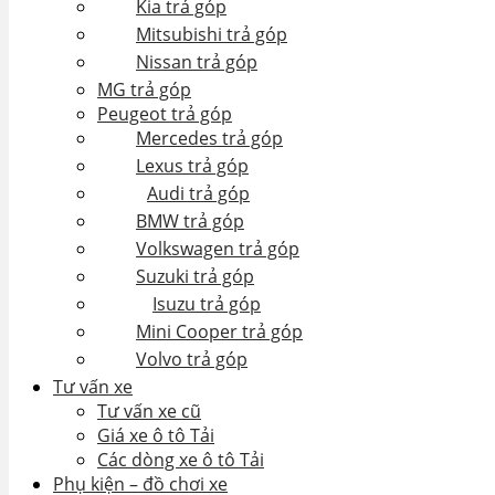
Kia trả góp
Mitsubishi trả góp
Nissan trả góp
MG trả góp
Peugeot trả góp
Mercedes trả góp
Lexus trả góp
Audi trả góp
BMW trả góp
Volkswagen trả góp
Suzuki trả góp
Isuzu trả góp
Mini Cooper trả góp
Volvo trả góp
Tư vấn xe
Tư vấn xe cũ
Giá xe ô tô Tải
Các dòng xe ô tô Tải
Phụ kiện – đồ chơi xe