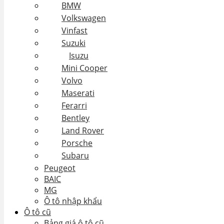
BMW
Volkswagen
Vinfast
Suzuki
Isuzu
Mini Cooper
Volvo
Maserati
Ferarri
Bentley
Land Rover
Porsche
Subaru
Peugeot
BAIC
MG
Ô tô nhập khẩu
Ô tô cũ
Bảng giá ô tô cũ