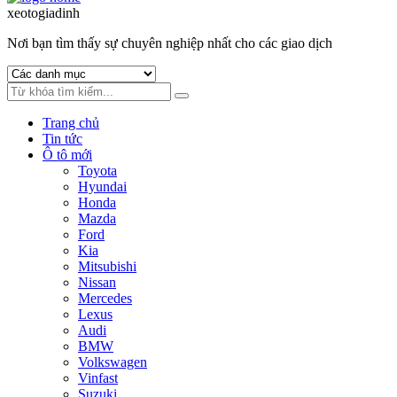
to
to
xeotogiadinh
.com
navigation
content
Nơi bạn tìm thấy sự chuyên nghiệp nhất cho các giao dịch
Trang chủ
Tin tức
Ô tô mới
Toyota
Hyundai
Honda
Mazda
Ford
Kia
Mitsubishi
Nissan
Mercedes
Lexus
Audi
BMW
Volkswagen
Vinfast
Suzuki