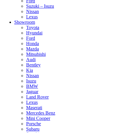
Ford
Suzuki – Isuzu
Nissan
Lexus
Showroom
Toyota
Hyundai
Ford
Honda
Mazda
Mitsubishi
Audi
Bentley
Kia
Nissan
Isuzu
BMW
Jaguar
Land Rover
Lexus
Maserati
Mercedes Benz
Mini Cooper
Porsche
Subaru