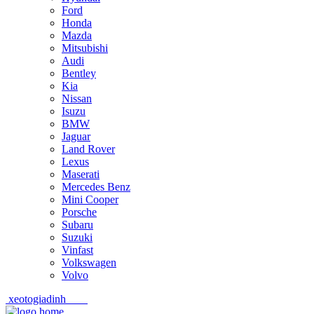
Ford
Honda
Mazda
Mitsubishi
Audi
Bentley
Kia
Nissan
Isuzu
BMW
Jaguar
Land Rover
Lexus
Maserati
Mercedes Benz
Mini Cooper
Porsche
Subaru
Suzuki
Vinfast
Volkswagen
Volvo
xeotogiadinh
.com
Skip
Skip