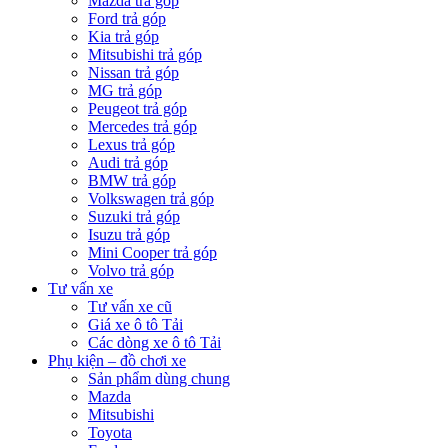
Mazda trả góp
Ford trả góp
Kia trả góp
Mitsubishi trả góp
Nissan trả góp
MG trả góp
Peugeot trả góp
Mercedes trả góp
Lexus trả góp
Audi trả góp
BMW trả góp
Volkswagen trả góp
Suzuki trả góp
Isuzu trả góp
Mini Cooper trả góp
Volvo trả góp
Tư vấn xe
Tư vấn xe cũ
Giá xe ô tô Tải
Các dòng xe ô tô Tải
Phụ kiện – đồ chơi xe
Sản phẩm dùng chung
Mazda
Mitsubishi
Toyota