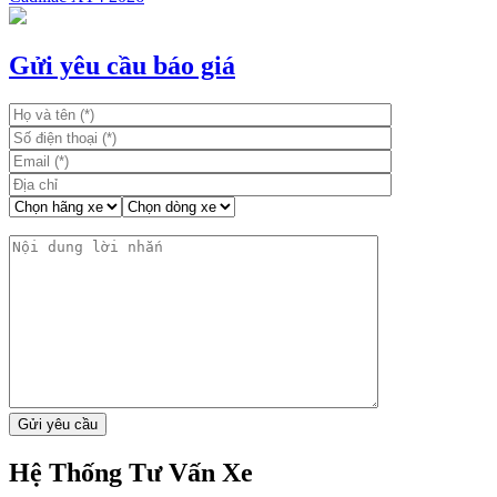
Điều
hướng
bài
Gửi yêu cầu báo giá
viết
Hệ Thống Tư Vấn Xe