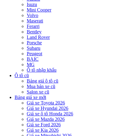
Isuzu
Mini Cooper
Volvo
Maserati
Ferarri
Bentley
Land Rover
Porsche
Subaru
Peugeot
BAIC
MG
Ô tô nhập khẩu
Ô tô cũ
Bảng giá ô tô cũ
Mua bán xe cũ
Salon xe cũ
Bảng giá xe mới
Giá xe Toyota 2026
Giá xe Hyundai 2026
Giá xe ô tô Honda 2026
Giá xe Mazda 2026
Giá xe Ford 2026
Giá xe Kia 2026
Giá xe Mitsubishi 2026