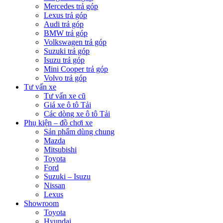
Mercedes trả góp
Lexus trả góp
Audi trả góp
BMW trả góp
Volkswagen trả góp
Suzuki trả góp
Isuzu trả góp
Mini Cooper trả góp
Volvo trả góp
Tư vấn xe
Tư vấn xe cũ
Giá xe ô tô Tải
Các dòng xe ô tô Tải
Phụ kiện – đồ chơi xe
Sản phẩm dùng chung
Mazda
Mitsubishi
Toyota
Ford
Suzuki – Isuzu
Nissan
Lexus
Showroom
Toyota
Hyundai