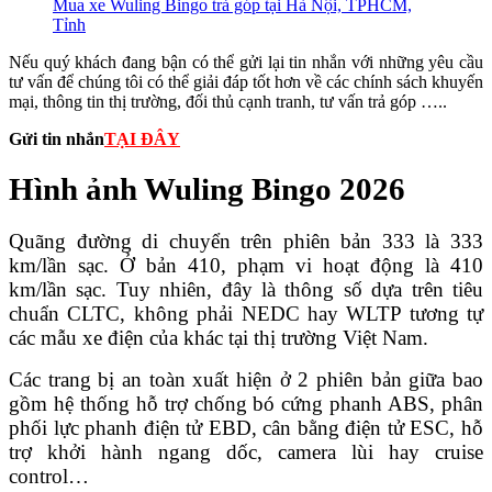
Mua xe Wuling Bingo trả góp tại Hà Nội, TPHCM,
Tỉnh
Nếu quý khách đang bận có thể gửi lại tin nhắn với những yêu cầu
tư vấn để chúng tôi có thể giải đáp tốt hơn về các chính sách khuyến
mại, thông tin thị trường, đối thủ cạnh tranh, tư vấn trả góp …..
Gửi tin nhắn
TẠI ĐÂY
Hình ảnh Wuling Bingo 2026
Quãng đường di chuyển trên phiên bản 333 là 333
km/lần sạc. Ở bản 410, phạm vi hoạt động là 410
km/lần sạc. Tuy nhiên, đây là thông số dựa trên tiêu
chuẩn CLTC, không phải NEDC hay WLTP tương tự
các mẫu xe điện của khác tại thị trường Việt Nam.
Các trang bị an toàn xuất hiện ở 2 phiên bản giữa bao
gồm hệ thống hỗ trợ chống bó cứng phanh ABS, phân
phối lực phanh điện tử EBD, cân bằng điện tử ESC, hỗ
trợ khởi hành ngang dốc, camera lùi hay cruise
control…