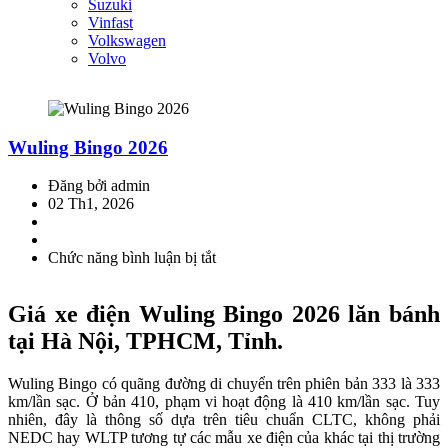
Suzuki
Vinfast
Volkswagen
Volvo
Wuling Bingo 2026
Đăng bởi admin
02 Th1, 2026
Chức năng bình luận bị tắt
ở
Wuling
Bingo
Giá xe điện Wuling Bingo 2026 lăn bánh
2026
tại Hà Nội, TPHCM, Tỉnh.
Wuling Bingo có quãng đường di chuyển trên phiên bản 333 là 333
km/lần sạc. Ở bản 410, phạm vi hoạt động là 410 km/lần sạc. Tuy
nhiên, đây là thông số dựa trên tiêu chuẩn CLTC, không phải
NEDC hay WLTP tương tự các mẫu xe điện của khác tại thị trường