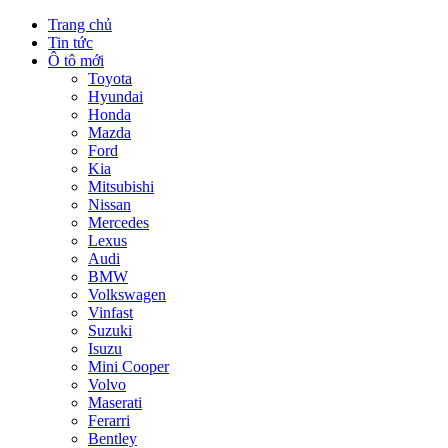
Trang chủ
Tin tức
Ô tô mới
Toyota
Hyundai
Honda
Mazda
Ford
Kia
Mitsubishi
Nissan
Mercedes
Lexus
Audi
BMW
Volkswagen
Vinfast
Suzuki
Isuzu
Mini Cooper
Volvo
Maserati
Ferarri
Bentley