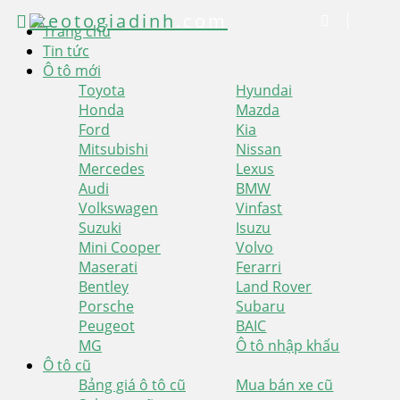
xeotogiadinh
.com
Trang chủ
Tin tức
Ô tô mới
Toyota
Hyundai
Honda
Mazda
Ford
Kia
Mitsubishi
Nissan
Mercedes
Lexus
Audi
BMW
Volkswagen
Vinfast
Suzuki
Isuzu
Mini Cooper
Volvo
Maserati
Ferarri
Bentley
Land Rover
Porsche
Subaru
Peugeot
BAIC
MG
Ô tô nhập khẩu
Ô tô cũ
Bảng giá ô tô cũ
Mua bán xe cũ