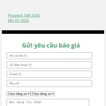
Peugeot 308 2026
Điều
MG ES 2026
hướng
bài
viết
Gửi yêu cầu báo giá