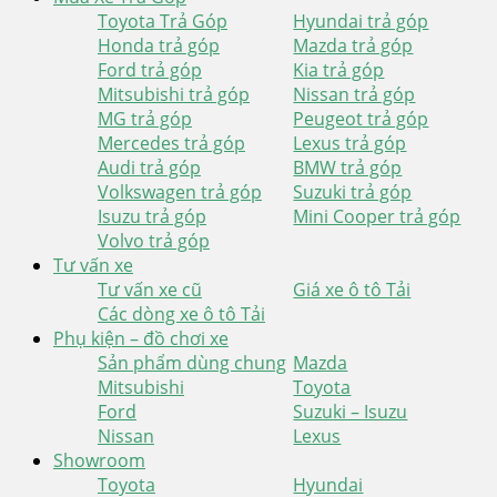
Toyota Trả Góp
Hyundai trả góp
Honda trả góp
Mazda trả góp
Ford trả góp
Kia trả góp
Mitsubishi trả góp
Nissan trả góp
MG trả góp
Peugeot trả góp
Mercedes trả góp
Lexus trả góp
Audi trả góp
BMW trả góp
Volkswagen trả góp
Suzuki trả góp
Isuzu trả góp
Mini Cooper trả góp
Volvo trả góp
Tư vấn xe
Tư vấn xe cũ
Giá xe ô tô Tải
Các dòng xe ô tô Tải
Phụ kiện – đồ chơi xe
Sản phẩm dùng chung
Mazda
Mitsubishi
Toyota
Ford
Suzuki – Isuzu
Nissan
Lexus
Showroom
Toyota
Hyundai