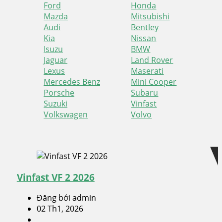
Ford
Honda
Mazda
Mitsubishi
Audi
Bentley
Kia
Nissan
Isuzu
BMW
Jaguar
Land Rover
Lexus
Maserati
Mercedes Benz
Mini Cooper
Porsche
Subaru
Suzuki
Vinfast
Volkswagen
Volvo
Skip
Skip
to
to
navigation
content
Vinfast VF 2 2026
Đăng bởi admin
02 Th1, 2026