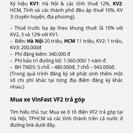
Ký hiệu
KV1
: Hà Nội & các tỉnh thuế 12%,
KV2
:
HCM, Tỉnh và các thành phố đều áp thuế 10%, KV
3: (tuyến huyện, địa phương).
– Thuế trước bạ áp theo khung thuế: là 10% với
KV2, 3 và 12% với KV1.
– Biển:
Hà Nội
20 triệu,
HCM
11 triệu, KV2: 1 triệu,
KV3: 200.000đ
– Phí đăng kiểm: 340.000 đ
– Phí bảo trì đường bộ: 1.560.000/ 1 năm đ
– BH TNDS: 5 chỗ – 480.000đ, 7 chỗ – 943.000đ.
(Trong quá trình đăng ký sẽ phát sinh thêm một
số chi phí khác tại từng địa điểm đăng ký khác
nhau.)
Mua xe VinFast VF2 trả góp
Tìm hiểu thủ tục Mua xe ô tô điện VF2 trả góp tại
Hà Nội, TPHCM và các tỉnh thành trên cả nước ở
đường link dưới đây.