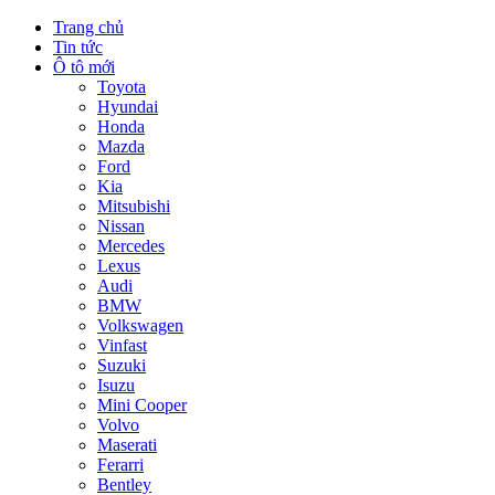
Trang chủ
Tin tức
Ô tô mới
Toyota
Hyundai
Honda
Mazda
Ford
Kia
Mitsubishi
Nissan
Mercedes
Lexus
Audi
BMW
Volkswagen
Vinfast
Suzuki
Isuzu
Mini Cooper
Volvo
Maserati
Ferarri
Bentley