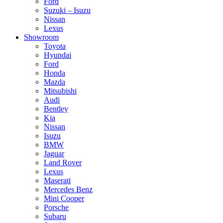
Ford
Suzuki – Isuzu
Nissan
Lexus
Showroom
Toyota
Hyundai
Ford
Honda
Mazda
Mitsubishi
Audi
Bentley
Kia
Nissan
Isuzu
BMW
Jaguar
Land Rover
Lexus
Maserati
Mercedes Benz
Mini Cooper
Porsche
Subaru