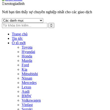
to
to
xeotogiadinh
.com
navigation
content
Nơi bạn tìm thấy sự chuyên nghiệp nhất cho các giao dịch
Trang chủ
Tin tức
Ô tô mới
Toyota
Hyundai
Honda
Mazda
Ford
Kia
Mitsubishi
Nissan
Mercedes
Lexus
Audi
BMW
Volkswagen
Vinfast
Suzuki