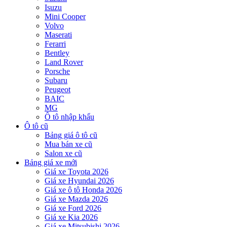
Isuzu
Mini Cooper
Volvo
Maserati
Ferarri
Bentley
Land Rover
Porsche
Subaru
Peugeot
BAIC
MG
Ô tô nhập khẩu
Ô tô cũ
Bảng giá ô tô cũ
Mua bán xe cũ
Salon xe cũ
Bảng giá xe mới
Giá xe Toyota 2026
Giá xe Hyundai 2026
Giá xe ô tô Honda 2026
Giá xe Mazda 2026
Giá xe Ford 2026
Giá xe Kia 2026
Giá xe Mitsubishi 2026