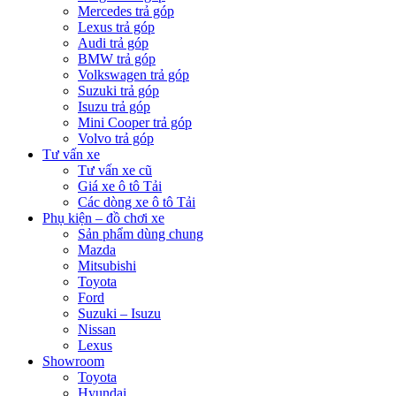
Mercedes trả góp
Lexus trả góp
Audi trả góp
BMW trả góp
Volkswagen trả góp
Suzuki trả góp
Isuzu trả góp
Mini Cooper trả góp
Volvo trả góp
Tư vấn xe
Tư vấn xe cũ
Giá xe ô tô Tải
Các dòng xe ô tô Tải
Phụ kiện – đồ chơi xe
Sản phẩm dùng chung
Mazda
Mitsubishi
Toyota
Ford
Suzuki – Isuzu
Nissan
Lexus
Showroom
Toyota
Hyundai