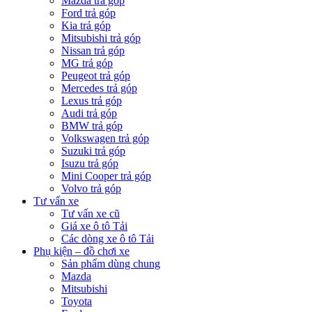
Mazda trả góp
Ford trả góp
Kia trả góp
Mitsubishi trả góp
Nissan trả góp
MG trả góp
Peugeot trả góp
Mercedes trả góp
Lexus trả góp
Audi trả góp
BMW trả góp
Volkswagen trả góp
Suzuki trả góp
Isuzu trả góp
Mini Cooper trả góp
Volvo trả góp
Tư vấn xe
Tư vấn xe cũ
Giá xe ô tô Tải
Các dòng xe ô tô Tải
Phụ kiện – đồ chơi xe
Sản phẩm dùng chung
Mazda
Mitsubishi
Toyota