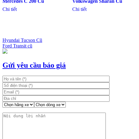
Mercedes C 200 Cũ
Volkswagen Sharan Cũ
Chi tiết
Chi tiết
Hyundai Tucson Cũ
Ford Transit cũ
Điều
hướng
bài
Gửi yêu cầu báo giá
viết