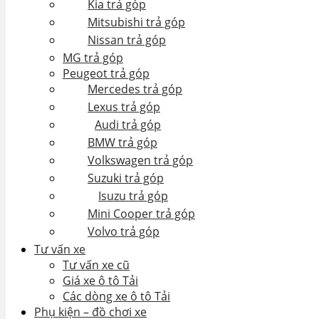
Kia trả góp
Mitsubishi trả góp
Nissan trả góp
MG trả góp
Peugeot trả góp
Mercedes trả góp
Lexus trả góp
Audi trả góp
BMW trả góp
Volkswagen trả góp
Suzuki trả góp
Isuzu trả góp
Mini Cooper trả góp
Volvo trả góp
Tư vấn xe
Tư vấn xe cũ
Giá xe ô tô Tải
Các dòng xe ô tô Tải
Phụ kiện – đồ chơi xe