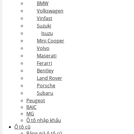
BMW
Volkswagen
Vinfast
Suzuki
Isuzu
Mini Cooper
Volvo
Maserati
Ferarri
Bentley
Land Rover
Porsche
Subaru
Peugeot
BAIC
MG
Ô tô nhập khẩu
Ô tô cũ
Bảng giá ô tô cũ