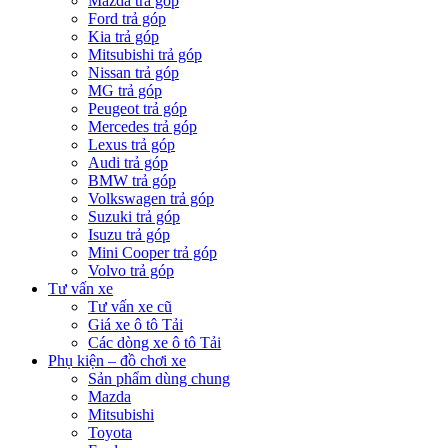
Mazda trả góp
Ford trả góp
Kia trả góp
Mitsubishi trả góp
Nissan trả góp
MG trả góp
Peugeot trả góp
Mercedes trả góp
Lexus trả góp
Audi trả góp
BMW trả góp
Volkswagen trả góp
Suzuki trả góp
Isuzu trả góp
Mini Cooper trả góp
Volvo trả góp
Tư vấn xe
Tư vấn xe cũ
Giá xe ô tô Tải
Các dòng xe ô tô Tải
Phụ kiện – đồ chơi xe
Sản phẩm dùng chung
Mazda
Mitsubishi
Toyota