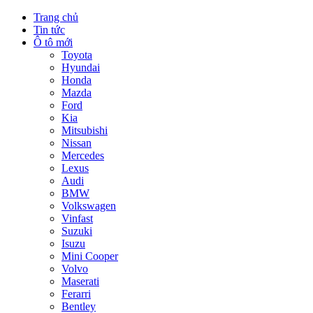
Trang chủ
Tin tức
Ô tô mới
Toyota
Hyundai
Honda
Mazda
Ford
Kia
Mitsubishi
Nissan
Mercedes
Lexus
Audi
BMW
Volkswagen
Vinfast
Suzuki
Isuzu
Mini Cooper
Volvo
Maserati
Ferarri
Bentley