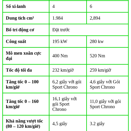
Số xi-lanh
4
6
Dung tích cm³
1.984
2,894
Bố trí động cơ
Đặt trước
Công suất
195 kW
280 kw
Mô men xoắn cực
400 Nm
520 Nm
đại
Tốc độ tối đa
232 km/giờ
259 km/giờ
Tăng tốc 0 – 100
6,2 giây với gói
4,6 giây với Gói
km/giờ
Sport Chrono
Sport Chrono
16,1 giây với
Tăng tốc 0 – 160
11,0 giây với gói
gói Sport
km/giờ
Sport Chrono
Chrono
Khả năng vượt tốc
4,5 giây
3.2 giây
(80 – 120 km/giờ)