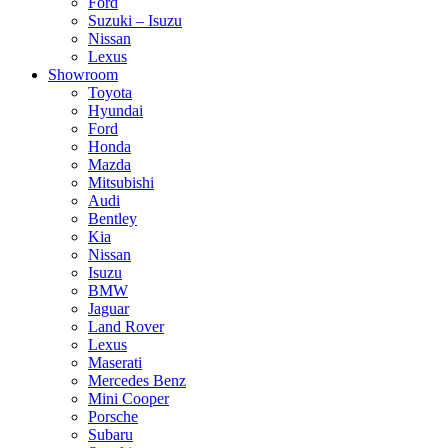
Ford
Suzuki – Isuzu
Nissan
Lexus
Showroom
Toyota
Hyundai
Ford
Honda
Mazda
Mitsubishi
Audi
Bentley
Kia
Nissan
Isuzu
BMW
Jaguar
Land Rover
Lexus
Maserati
Mercedes Benz
Mini Cooper
Porsche
Subaru