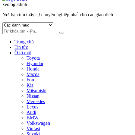
to
to
xeotogiadinh
.com
navigation
content
Nơi bạn tìm thấy sự chuyên nghiệp nhất cho các giao dịch
Trang chủ
Tin tức
Ô tô mới
Toyota
Hyundai
Honda
Mazda
Ford
Kia
Mitsubishi
Nissan
Mercedes
Lexus
Audi
BMW
Volkswagen
Vinfast
Suzuki