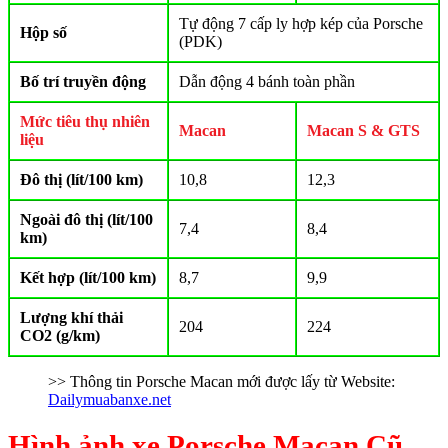
Tự động 7 cấp ly hợp kép của Porsche
Hộp số
(PDK)
Bố trí truyền động
Dẫn động 4 bánh toàn phần
Mức tiêu thụ nhiên
Macan
Macan S & GTS
liệu
Đô thị (lít/100 km)
10,8
12,3
Ngoài đô thị (lít/100
7,4
8,4
km)
Kết hợp (lít/100 km)
8,7
9,9
Lượng khí thải
204
224
CO2 (g/km)
>> Thông tin Porsche Macan mới được lấy từ Website:
Dailymuabanxe.net
Hình ảnh xe Porsche Macan Cũ