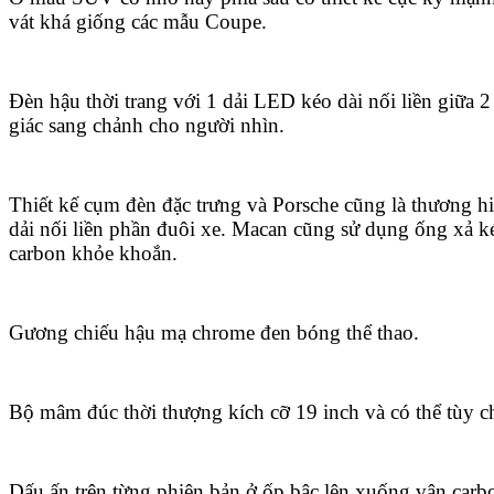
vát khá giống các mẫu Coupe.
Đèn hậu thời trang với 1 dải LED kéo dài nối liền giữa
giác sang chảnh cho người nhìn.
Thiết kế cụm đèn đặc trưng và Porsche cũng là thương hi
dải nối liền phần đuôi xe. Macan cũng sử dụng ống xả 
carbon khỏe khoắn.
Gương chiếu hậu mạ chrome đen bóng thể thao.
Bộ mâm đúc thời thượng kích cỡ 19 inch và có thể tùy c
Dấu ấn trên từng phiên bản ở ốp bậc lên xuống vân carb