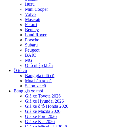
Isuzu
Mini Cooper
Volvo
Maserati
Ferarri
Bentley
Land Rover
Porsche
Subaru
Peugeot
BAIC
MG
Ô tô nhập khẩu
Ô tô cũ
Bảng giá ô tô cũ
Mua bán xe cũ
Salon xe cũ
Bảng giá xe mới
Giá xe Toyota 2026
Giá xe Hyundai 2026
Giá xe ô tô Honda 2026
Giá xe Mazda 2026
Giá xe Ford 2026
Giá xe Kia 2026
Giá xe Mitsubishi 2026