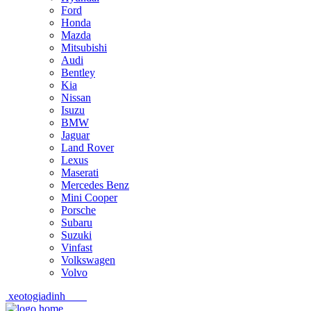
Ford
Honda
Mazda
Mitsubishi
Audi
Bentley
Kia
Nissan
Isuzu
BMW
Jaguar
Land Rover
Lexus
Maserati
Mercedes Benz
Mini Cooper
Porsche
Subaru
Suzuki
Vinfast
Volkswagen
Volvo
xeotogiadinh
.com
Skip
Skip