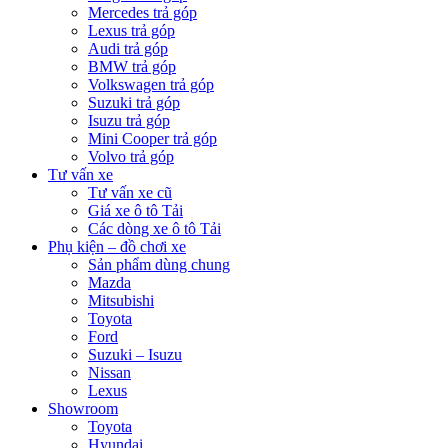
Mercedes trả góp
Lexus trả góp
Audi trả góp
BMW trả góp
Volkswagen trả góp
Suzuki trả góp
Isuzu trả góp
Mini Cooper trả góp
Volvo trả góp
Tư vấn xe
Tư vấn xe cũ
Giá xe ô tô Tải
Các dòng xe ô tô Tải
Phụ kiện – đồ chơi xe
Sản phẩm dùng chung
Mazda
Mitsubishi
Toyota
Ford
Suzuki – Isuzu
Nissan
Lexus
Showroom
Toyota
Hyundai