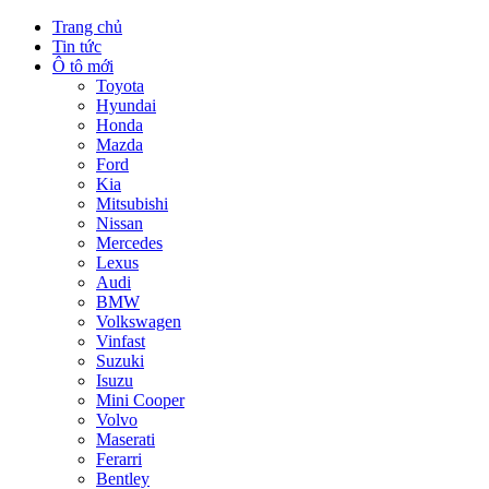
Trang chủ
Tin tức
Ô tô mới
Toyota
Hyundai
Honda
Mazda
Ford
Kia
Mitsubishi
Nissan
Mercedes
Lexus
Audi
BMW
Volkswagen
Vinfast
Suzuki
Isuzu
Mini Cooper
Volvo
Maserati
Ferarri
Bentley