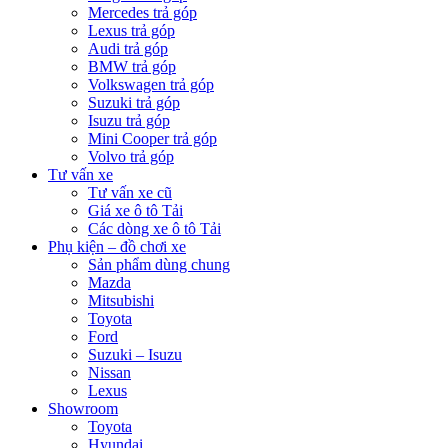
Mercedes trả góp
Lexus trả góp
Audi trả góp
BMW trả góp
Volkswagen trả góp
Suzuki trả góp
Isuzu trả góp
Mini Cooper trả góp
Volvo trả góp
Tư vấn xe
Tư vấn xe cũ
Giá xe ô tô Tải
Các dòng xe ô tô Tải
Phụ kiện – đồ chơi xe
Sản phẩm dùng chung
Mazda
Mitsubishi
Toyota
Ford
Suzuki – Isuzu
Nissan
Lexus
Showroom
Toyota
Hyundai