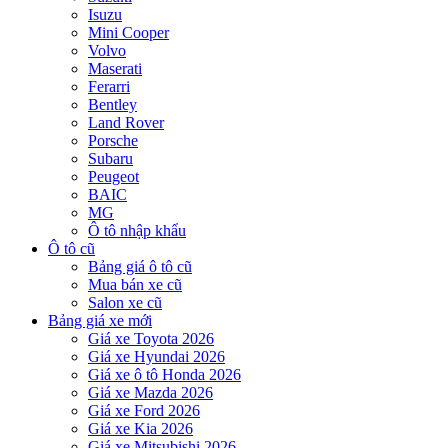
Isuzu
Mini Cooper
Volvo
Maserati
Ferarri
Bentley
Land Rover
Porsche
Subaru
Peugeot
BAIC
MG
Ô tô nhập khẩu
Ô tô cũ
Bảng giá ô tô cũ
Mua bán xe cũ
Salon xe cũ
Bảng giá xe mới
Giá xe Toyota 2026
Giá xe Hyundai 2026
Giá xe ô tô Honda 2026
Giá xe Mazda 2026
Giá xe Ford 2026
Giá xe Kia 2026
Giá xe Mitsubishi 2026