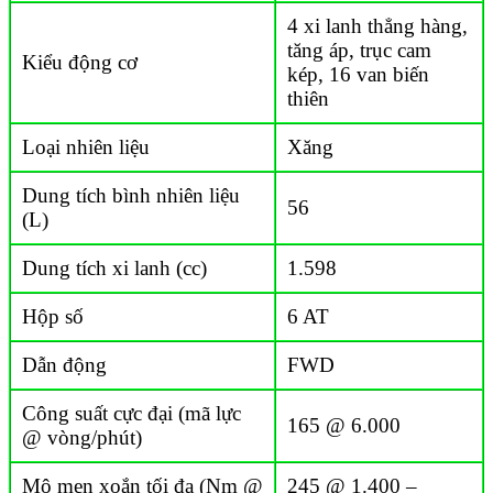
4 xi lanh thẳng hàng,
tăng áp, trục cam
Kiểu động cơ
kép, 16 van biến
thiên
Loại nhiên liệu
Xăng
Dung tích bình nhiên liệu
56
(L)
Dung tích xi lanh (cc)
1.598
Hộp số
6 AT
Dẫn động
FWD
Công suất cực đại (mã lực
165 @ 6.000
@ vòng/phút)
Mô men xoắn tối đa (Nm @
245 @ 1.400 –