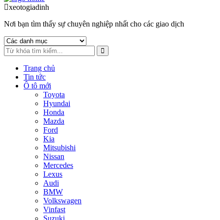
to
to
xeotogiadinh
.com
navigation
content
Nơi bạn tìm thấy sự chuyên nghiệp nhất cho các giao dịch
Trang chủ
Tin tức
Ô tô mới
Toyota
Hyundai
Honda
Mazda
Ford
Kia
Mitsubishi
Nissan
Mercedes
Lexus
Audi
BMW
Volkswagen
Vinfast
Suzuki