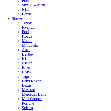
Ford
Suzuki – Isuzu
Nissan
Lexus
Showroom
Toyota
Hyundai
Ford
Honda
Mazda
Mitsubishi
Audi
Bentley
Kia
Nissan
Isuzu
BMW
Jaguar
Land Rover
Lexus
Maserati
Mercedes Benz
Mini Cooper
Porsche
Subaru