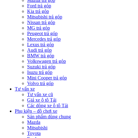
Mazda trả góp
Ford trả góp
Kia trả góp
Mitsubishi trả góp
Nissan trả góp
MG trả góp
Peugeot trả góp
Mercedes trả góp
Lexus trả góp
Audi trả góp
BMW trả góp
Volkswagen trả góp
Suzuki trả góp
Isuzu trả góp
Mini Cooper trả góp
Volvo trả góp
Tư vấn xe
Tư vấn xe cũ
Giá xe ô tô Tải
Các dòng xe ô tô Tải
Phụ kiện – đồ chơi xe
Sản phẩm dùng chung
Mazda
Mitsubishi
Toyota