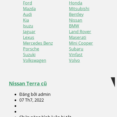
Ford
Honda
Mazda
Mitsubishi
Audi
Bentley
Kia
Nissan
Isuzu
BMW
Jaguar
Land Rover
Lexus
Maserati
Mercedes Benz
Mini Cooper
Porsche
Subaru
Suzuki
Vinfast
Volkswagen
Volvo
Skip
Skip
to
to
navigation
content
Nissan Terra cũ
Đăng bởi admin
07 Th7, 2022