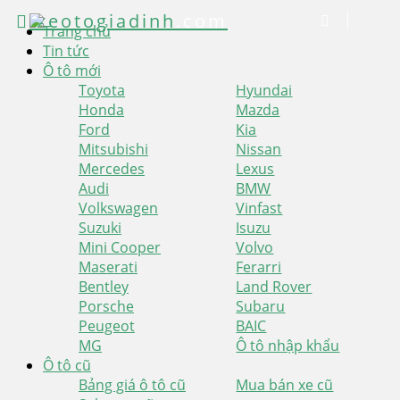
xeotogiadinh
.com
Trang chủ
Tin tức
Ô tô mới
Toyota
Hyundai
Honda
Mazda
Ford
Kia
Mitsubishi
Nissan
Mercedes
Lexus
Audi
BMW
Volkswagen
Vinfast
Suzuki
Isuzu
Mini Cooper
Volvo
Maserati
Ferarri
Bentley
Land Rover
Porsche
Subaru
Peugeot
BAIC
MG
Ô tô nhập khẩu
Ô tô cũ
Bảng giá ô tô cũ
Mua bán xe cũ