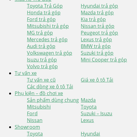
Toyota Trả Góp
Hyundai trả góp
Honda trả góp
Mazda trả góp
Ford trả góp
Kia trả góp
Mitsubishi trả góp
Nissan trả góp
MG trả góp
Peugeot trả góp
Mercedes trả góp
Lexus trả góp
Audi trả góp
BMW trả góp
Volkswagen trả góp
Suzuki trả góp
Isuzu trả góp
Mini Cooper trả góp
Volvo trả góp
Tư vấn xe
Tư vấn xe cũ
Giá xe ô tô Tải
Các dòng xe ô tô Tải
Phụ kiện – đồ chơi xe
Sản phẩm dùng chung
Mazda
Mitsubishi
Toyota
Ford
Suzuki – Isuzu
Nissan
Lexus
Showroom
Toyota
Hyundai