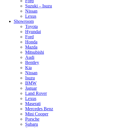
Ford
Suzuki – Isuzu
Nissan
Lexus
Showroom
Toyota
Hyundai
Ford
Honda
Mazda
Mitsubishi
Audi
Bentley
Kia
Nissan
Isuzu
BMW
Jaguar
Land Rover
Lexus
Maserati
Mercedes Benz
Mini Cooper
Porsche
Subaru