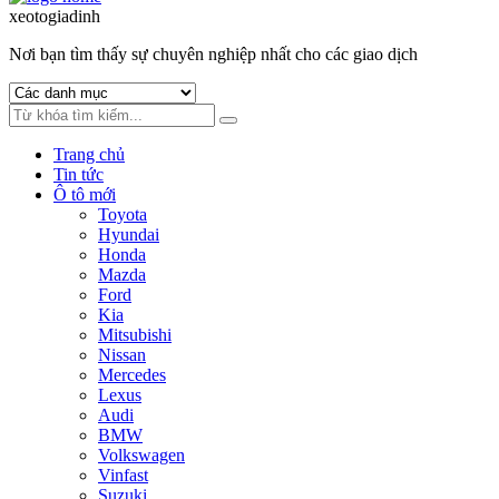
to
to
xeotogiadinh
.com
navigation
content
Nơi bạn tìm thấy sự chuyên nghiệp nhất cho các giao dịch
Trang chủ
Tin tức
Ô tô mới
Toyota
Hyundai
Honda
Mazda
Ford
Kia
Mitsubishi
Nissan
Mercedes
Lexus
Audi
BMW
Volkswagen
Vinfast
Suzuki