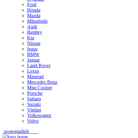
Ford
Honda
Mazda
Mitsubishi
Audi
Bentley
Kia
Nissan
Isuzu
BMW
Jaguar
Land Rover
Lexus
Maserati
Mercedes Benz
Mini Cooper
Porsche
Subaru
Suzuki
Vinfast
Volkswagen
Volvo
xeotogiadinh
.com
Skip
Skip