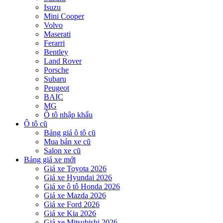
Isuzu
Mini Cooper
Volvo
Maserati
Ferarri
Bentley
Land Rover
Porsche
Subaru
Peugeot
BAIC
MG
Ô tô nhập khẩu
Ô tô cũ
Bảng giá ô tô cũ
Mua bán xe cũ
Salon xe cũ
Bảng giá xe mới
Giá xe Toyota 2026
Giá xe Hyundai 2026
Giá xe ô tô Honda 2026
Giá xe Mazda 2026
Giá xe Ford 2026
Giá xe Kia 2026
Giá xe Mitsubishi 2026