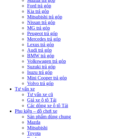
Mazda trả góp
Ford trả góp
Kia trả góp
Mitsubishi trả góp
Nissan trả góp
MG trả góp
Peugeot trả góp
Mercedes trả góp
Lexus trả góp
Audi trả góp
BMW trả góp
Volkswagen trả góp
Suzuki trả góp
Isuzu trả góp
Mini Cooper trả góp
Volvo trả góp
Tư vấn xe
Tư vấn xe cũ
Giá xe ô tô Tải
Các dòng xe ô tô Tải
Phụ kiện – đồ chơi xe
Sản phẩm dùng chung
Mazda
Mitsubishi
Toyota