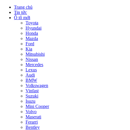
Trang chủ
Tin tức
Ô tô mới
Toyota
Hyundai
Honda
Mazda
Ford
Kia
Mitsubishi
Nissan
Mercedes
Lexus
Audi
BMW
Volkswagen
Vinfast
Suzuki
Isuzu
Mini Cooper
Volvo
Maserati
Ferarri
Bentley