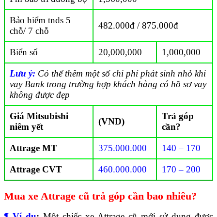
Bảo hiểm tnds 5
482.000đ / 875.000đ
chỗ/ 7 chỗ
Biển số
20,000,000
1,000,000
Lưu ý:
Có thể thêm một số chi phí phát sinh nhỏ khi
vay Bank trong trường hợp khách hàng có hồ sơ vay
không được đẹp
Giá Mitsubishi
Trả góp
(VND)
niêm yết
cần?
Attrage MT
375.000.000
140 – 170
Attrage CVT
460.000.000
170 – 200
Mua xe Attrage cũ trả góp cần bao nhiêu?
¶ Ví dụ
:
Một chiếc xe Attrage cũ mới sử dụng được