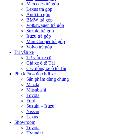
Mercedes trả góp
Lexus trả góp
Audi trả góp
BMW trả góp
Volkswagen trả góp
Suzuki trả góp
Isuzu trả góp
Mini Cooper trả góp
Volvo trả góp
Tư vấn xe
Tư vấn xe cũ
Giá xe ô tô Tải
Các dòng xe ô tô Tải
Phụ kiện – đồ chơi xe
Sản phẩm dùng chung
Mazda
Mitsubishi
Toyota
Ford
Suzuki – Isuzu
Nissan
Lexus
Showroom
Toyota
Hyundai