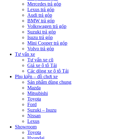
Mercedes trả góp
Lexus trả góp
Audi trả góp
BMW trả góp
Volkswagen trả góp
Suzuki trả góp
Isuzu trả góp
Mini Cooper trả góp
Volvo trả góp
Tư vấn xe
Tư vấn xe cũ
Giá xe ô tô Tải
Các dòng xe ô tô Tải
Phụ kiện – đồ chơi xe
Sản phẩm dùng chung
Mazda
Mitsubishi
Toyota
Ford
Suzuki – Isuzu
Nissan
Lexus
Showroom
Toyota
Hyundai