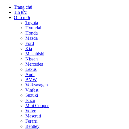
Trang chủ
Tin tức
Ô tô mới
Toyota
Hyundai
Honda
Mazda
Ford
Kia
Mitsubishi
Nissan
Mercedes
Lexus
Audi
BMW
Volkswagen
Vinfast
Suzuki
Isuzu
Mini Cooper
Volvo
Maserati
Ferarri
Bentley