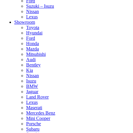
Ford
Suzuki – Isuzu
Nissan
Lexus
Showroom
Toyota
Hyundai
Ford
Honda
Mazda
Mitsubishi
Audi
Bentley
Kia
Nissan
Isuzu
BMW
Jaguar
Land Rover
Lexus
Maserati
Mercedes Benz
Mini Cooper
Porsche
Subaru