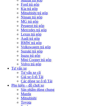
Mazda trả góp
Ford trả góp
Kia trả góp
Mitsubishi trả góp
Nissan trả góp
MG trả góp
Peugeot trả góp
Mercedes trả góp
Lexus trả góp
Audi trả góp
BMW trả góp
Volkswagen trả góp
Suzuki trả góp
Isuzu trả góp
Mini Cooper trả góp
Volvo trả góp
Tư vấn xe
Tư vấn xe cũ
Giá xe ô tô Tải
Các dòng xe ô tô Tải
Phụ kiện – đồ chơi xe
Sản phẩm dùng chung
Mazda
Mitsubishi
Toyota