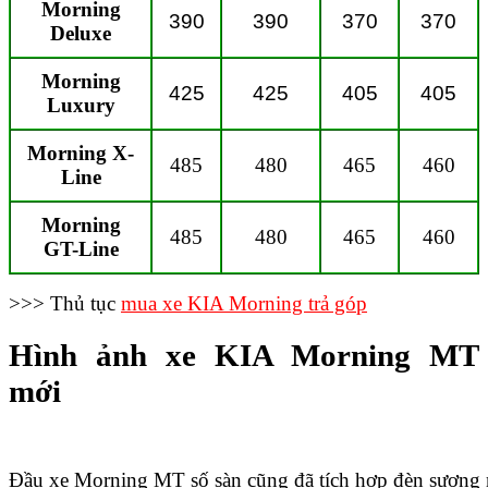
Morning
390
390
370
370
Deluxe
Morning
425
425
405
405
Luxury
Morning X-
485
480
465
460
Line
Morning
485
480
465
460
GT-Line
>>> Thủ tục
mua xe KIA Morning trả góp
Hình ảnh xe KIA Morning MT
mới
Đầu xe Morning MT số sàn cũng đã tích hợp đèn sương 