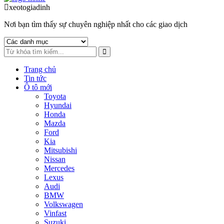
to
to
xeotogiadinh
.com
navigation
content
Nơi bạn tìm thấy sự chuyên nghiệp nhất cho các giao dịch
Trang chủ
Tin tức
Ô tô mới
Toyota
Hyundai
Honda
Mazda
Ford
Kia
Mitsubishi
Nissan
Mercedes
Lexus
Audi
BMW
Volkswagen
Vinfast
Suzuki