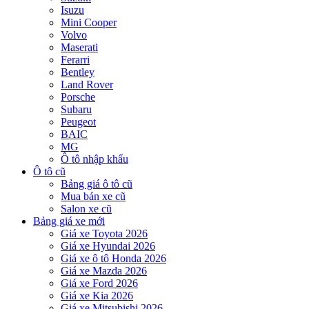
Isuzu
Mini Cooper
Volvo
Maserati
Ferarri
Bentley
Land Rover
Porsche
Subaru
Peugeot
BAIC
MG
Ô tô nhập khẩu
Ô tô cũ
Bảng giá ô tô cũ
Mua bán xe cũ
Salon xe cũ
Bảng giá xe mới
Giá xe Toyota 2026
Giá xe Hyundai 2026
Giá xe ô tô Honda 2026
Giá xe Mazda 2026
Giá xe Ford 2026
Giá xe Kia 2026
Giá xe Mitsubishi 2026