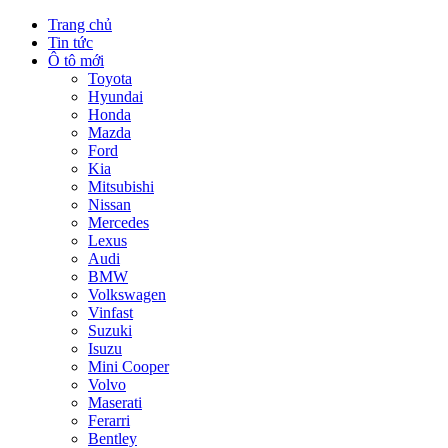
Trang chủ
Tin tức
Ô tô mới
Toyota
Hyundai
Honda
Mazda
Ford
Kia
Mitsubishi
Nissan
Mercedes
Lexus
Audi
BMW
Volkswagen
Vinfast
Suzuki
Isuzu
Mini Cooper
Volvo
Maserati
Ferarri
Bentley