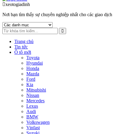
to
to
xeotogiadinh
.com
navigation
content
Nơi bạn tìm thấy sự chuyên nghiệp nhất cho các giao dịch
Trang chủ
Tin tức
Ô tô mới
Toyota
Hyundai
Honda
Mazda
Ford
Kia
Mitsubishi
Nissan
Mercedes
Lexus
Audi
BMW
Volkswagen
Vinfast
Suzuki