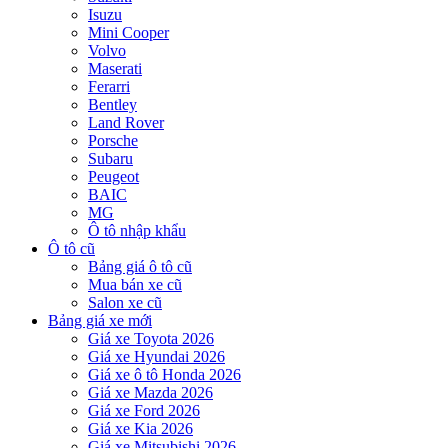
Isuzu
Mini Cooper
Volvo
Maserati
Ferarri
Bentley
Land Rover
Porsche
Subaru
Peugeot
BAIC
MG
Ô tô nhập khẩu
Ô tô cũ
Bảng giá ô tô cũ
Mua bán xe cũ
Salon xe cũ
Bảng giá xe mới
Giá xe Toyota 2026
Giá xe Hyundai 2026
Giá xe ô tô Honda 2026
Giá xe Mazda 2026
Giá xe Ford 2026
Giá xe Kia 2026
Giá xe Mitsubishi 2026