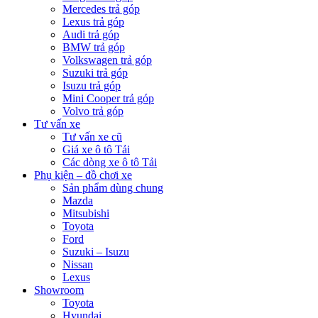
Mercedes trả góp
Lexus trả góp
Audi trả góp
BMW trả góp
Volkswagen trả góp
Suzuki trả góp
Isuzu trả góp
Mini Cooper trả góp
Volvo trả góp
Tư vấn xe
Tư vấn xe cũ
Giá xe ô tô Tải
Các dòng xe ô tô Tải
Phụ kiện – đồ chơi xe
Sản phẩm dùng chung
Mazda
Mitsubishi
Toyota
Ford
Suzuki – Isuzu
Nissan
Lexus
Showroom
Toyota
Hyundai