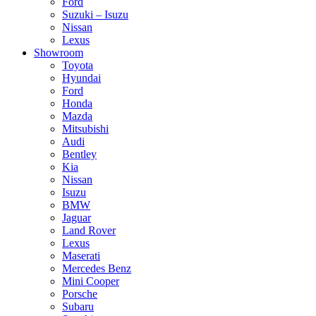
Ford
Suzuki – Isuzu
Nissan
Lexus
Showroom
Toyota
Hyundai
Ford
Honda
Mazda
Mitsubishi
Audi
Bentley
Kia
Nissan
Isuzu
BMW
Jaguar
Land Rover
Lexus
Maserati
Mercedes Benz
Mini Cooper
Porsche
Subaru