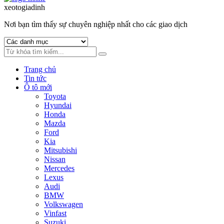
to
to
xeotogiadinh
.com
navigation
content
Nơi bạn tìm thấy sự chuyên nghiệp nhất cho các giao dịch
Trang chủ
Tin tức
Ô tô mới
Toyota
Hyundai
Honda
Mazda
Ford
Kia
Mitsubishi
Nissan
Mercedes
Lexus
Audi
BMW
Volkswagen
Vinfast
Suzuki