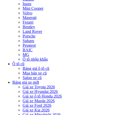
Isuzu
Mini Cooper
Volvo
Maserati
Ferarri
Bentley
Land Rover
Porsche
Subaru
Peugeot
BAIC
MG
Ô tô nhập khẩu
Ô tô cũ
Bảng giá ô tô cũ
Mua bán xe cũ
Salon xe cũ
Bảng giá xe mới
Giá xe Toyota 2026
Giá xe Hyundai 2026
Giá xe ô tô Honda 2026
Giá xe Mazda 2026
Giá xe Ford 2026
Giá xe Kia 2026
Giá xe Mitsubishi 2026