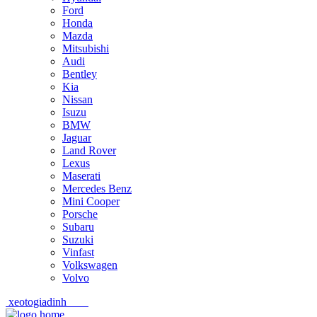
Ford
Honda
Mazda
Mitsubishi
Audi
Bentley
Kia
Nissan
Isuzu
BMW
Jaguar
Land Rover
Lexus
Maserati
Mercedes Benz
Mini Cooper
Porsche
Subaru
Suzuki
Vinfast
Volkswagen
Volvo
xeotogiadinh
.com
Skip
Skip