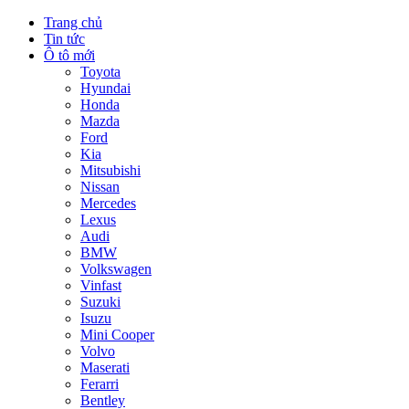
Trang chủ
Tin tức
Ô tô mới
Toyota
Hyundai
Honda
Mazda
Ford
Kia
Mitsubishi
Nissan
Mercedes
Lexus
Audi
BMW
Volkswagen
Vinfast
Suzuki
Isuzu
Mini Cooper
Volvo
Maserati
Ferarri
Bentley