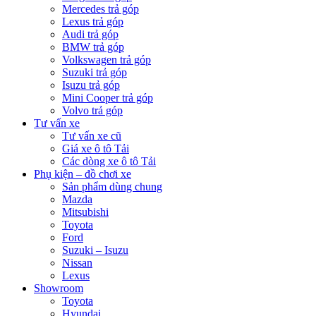
Mercedes trả góp
Lexus trả góp
Audi trả góp
BMW trả góp
Volkswagen trả góp
Suzuki trả góp
Isuzu trả góp
Mini Cooper trả góp
Volvo trả góp
Tư vấn xe
Tư vấn xe cũ
Giá xe ô tô Tải
Các dòng xe ô tô Tải
Phụ kiện – đồ chơi xe
Sản phẩm dùng chung
Mazda
Mitsubishi
Toyota
Ford
Suzuki – Isuzu
Nissan
Lexus
Showroom
Toyota
Hyundai