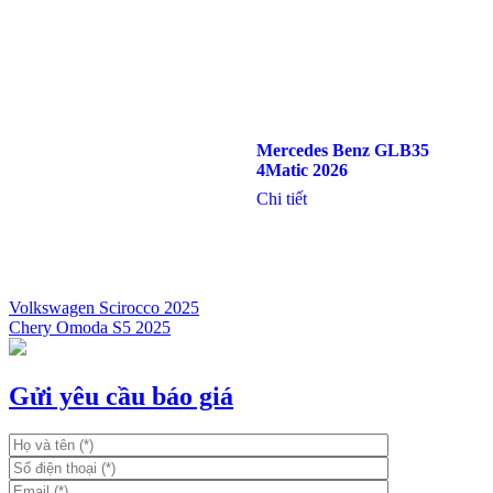
Mercedes Benz GLB35
4Matic 2026
Chi tiết
Volkswagen Scirocco 2025
Chery Omoda S5 2025
Điều
hướng
bài
Gửi yêu cầu báo giá
viết