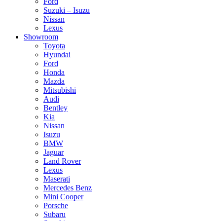
Ford
Suzuki – Isuzu
Nissan
Lexus
Showroom
Toyota
Hyundai
Ford
Honda
Mazda
Mitsubishi
Audi
Bentley
Kia
Nissan
Isuzu
BMW
Jaguar
Land Rover
Lexus
Maserati
Mercedes Benz
Mini Cooper
Porsche
Subaru