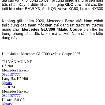
giá cao với khối động cơ bền bỉ cùng nhiều trang bị tiện nghi
bậc nhất. Đây là điểm khác biệt giúp
GLC
vượt mặt các tên
tuổi lớn như: BMW X3, Audi Q5, Volvo XC60, Lexus NX300
…
Khoảng giữa năm 2020, Mercedes Benz Việt Nam chính
thức cung cấp thêm một biến thể đang rất được thị trường
mong chờ.
Mercedes GLC300 4Matic Coupe
biến thể trẻ
trung, phong cách độc lạ khi mà tại Việt Nam rất hiếm kiểu
dáng này.
Hình ảnh xe Mercedes GLC300 4Matic Coupe 2025
TƯ VẤN MUA XE
Hà Nội
Mercedes Haxaco
0825597777
Láng Hạ, Hà Nội
TPHCM
Mercedes Haxaco
0825597777
Haxaco Sài Gòn