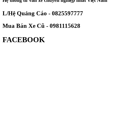
Hệ thống tư vấn xe chuyên nghiệp nhất Việt Nam
L/Hệ Quảng Cáo - 0825597777
Mua Bán Xe Cũ - 0981115628
FACEBOOK