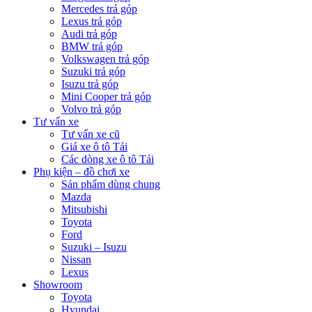
Mercedes trả góp
Lexus trả góp
Audi trả góp
BMW trả góp
Volkswagen trả góp
Suzuki trả góp
Isuzu trả góp
Mini Cooper trả góp
Volvo trả góp
Tư vấn xe
Tư vấn xe cũ
Giá xe ô tô Tải
Các dòng xe ô tô Tải
Phụ kiện – đồ chơi xe
Sản phẩm dùng chung
Mazda
Mitsubishi
Toyota
Ford
Suzuki – Isuzu
Nissan
Lexus
Showroom
Toyota
Hyundai