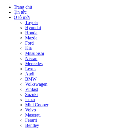
Trang chủ
Tin tức
Ô tô mới
Toyota
Hyundai
Honda
Mazda
Ford
Kia
Mitsubishi
Nissan
Mercedes
Lexus
Audi
BMW
Volkswagen
Vinfast
Suzuki
Isuzu
Mini Cooper
Volvo
Maserati
Ferarri
Bentley