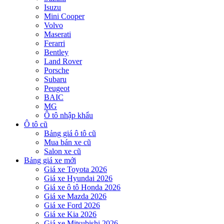
Isuzu
Mini Cooper
Volvo
Maserati
Ferarri
Bentley
Land Rover
Porsche
Subaru
Peugeot
BAIC
MG
Ô tô nhập khẩu
Ô tô cũ
Bảng giá ô tô cũ
Mua bán xe cũ
Salon xe cũ
Bảng giá xe mới
Giá xe Toyota 2026
Giá xe Hyundai 2026
Giá xe ô tô Honda 2026
Giá xe Mazda 2026
Giá xe Ford 2026
Giá xe Kia 2026
Giá xe Mitsubishi 2026