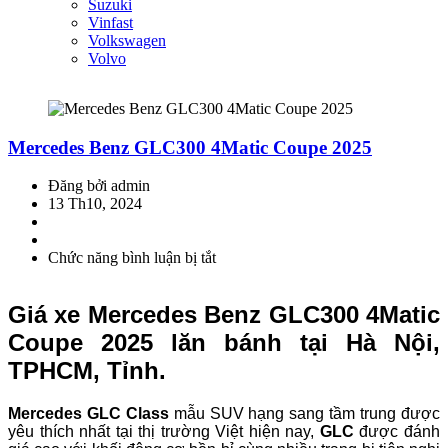
Suzuki
Vinfast
Volkswagen
Volvo
Mercedes Benz GLC300 4Matic Coupe 2025
Đăng bởi admin
13 Th10, 2024
Chức năng bình luận bị tắt
ở
Mercedes
Benz
Giá xe Mercedes Benz GLC300 4Matic
GLC300
4Matic
Coupe 2025 lăn bánh tại Hà Nội,
Coupe
TPHCM, Tỉnh.
2025
Mercedes GLC Class
mẫu SUV hạng sang tầm trung được
yêu thích nhất tại thị trường Việt hiện nay,
GLC
được đánh