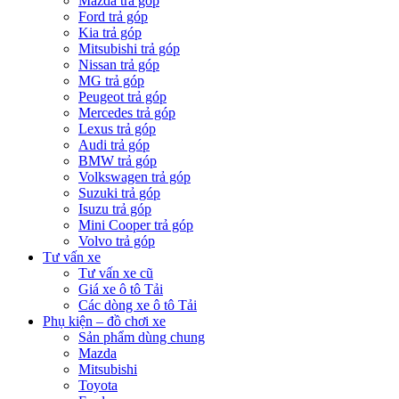
Mazda trả góp
Ford trả góp
Kia trả góp
Mitsubishi trả góp
Nissan trả góp
MG trả góp
Peugeot trả góp
Mercedes trả góp
Lexus trả góp
Audi trả góp
BMW trả góp
Volkswagen trả góp
Suzuki trả góp
Isuzu trả góp
Mini Cooper trả góp
Volvo trả góp
Tư vấn xe
Tư vấn xe cũ
Giá xe ô tô Tải
Các dòng xe ô tô Tải
Phụ kiện – đồ chơi xe
Sản phẩm dùng chung
Mazda
Mitsubishi
Toyota