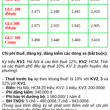
GLC 200
2.475
2.440
2.445
2.410
4Matic
GLC300
2.975
2.935
2.945
2.905
4Matic
GLC 300
3.490
3.440
3.460
3.410
Coupe
Chi phí thuế, đăng ký, đăng kiểm các dòng xe (bắt buộc)
.
Ký hiệu
KV1
: Hà Nội & các tỉnh thuế 12%,
KV2
: HCM, Tỉnh
và các thành phố đều áp thuế 10%, KV 3: (tuyến huyện, địa
phương).
–
Thuế trước bạ
áp theo khung thuế: là 10% với
KV2, 3
và
12% với
KV1
.
–
Biển:
Hà Nội, HCM 20 triệu, KV2: 1 triệu, KV3: 200.000đ
–
Phí đăng kiểm
: 340.000 đ
–
Phí bảo trì đường bộ
: 1.560.000/ 1 năm đ
–
BH TNDS
: 5 chỗ – 480.000đ, 7 chỗ – 943.000đ.
(Trong quá trình đăng ký sẽ phát sinh thêm một số chi phí
khác tại từng địa điểm đăng ký khác nhau.)