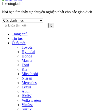
to
to
xeotogiadinh
.com
navigation
content
Nơi bạn tìm thấy sự chuyên nghiệp nhất cho các giao dịch
Trang chủ
Tin tức
Ô tô mới
Toyota
Hyundai
Honda
Mazda
Ford
Kia
Mitsubishi
Nissan
Mercedes
Lexus
Audi
BMW
Volkswagen
Vinfast
Suzuki