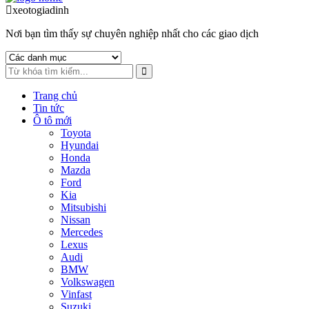
to
to
xeotogiadinh
.com
navigation
content
Nơi bạn tìm thấy sự chuyên nghiệp nhất cho các giao dịch
Trang chủ
Tin tức
Ô tô mới
Toyota
Hyundai
Honda
Mazda
Ford
Kia
Mitsubishi
Nissan
Mercedes
Lexus
Audi
BMW
Volkswagen
Vinfast
Suzuki