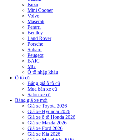
Isuzu
Mini Cooper
Volvo
Maserati
Ferarri
Bentley
Land Rover
Porsche
Subaru
Peugeot
BAIC
MG
Ô tô nhập khẩu
Ô tô cũ
Bảng giá ô tô cũ
Mua bán xe cũ
Salon xe cũ
Bảng giá xe mới
Giá xe Toyota 2026
Giá xe Hyundai 2026
Giá xe ô tô Honda 2026
Giá xe Mazda 2026
Giá xe Ford 2026
Giá xe Kia 2026
Giá xe Mitsubishi 2026