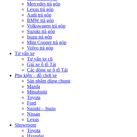
Mercedes trả góp
Lexus trả góp
Audi trả góp
BMW trả góp
Volkswagen trả góp
Suzuki trả góp
Isuzu trả góp
Mini Cooper trả góp
Volvo trả góp
Tư vấn xe
Tư vấn xe cũ
Giá xe ô tô Tải
Các dòng xe ô tô Tải
Phụ kiện – đồ chơi xe
Sản phẩm dùng chung
Mazda
Mitsubishi
Toyota
Ford
Suzuki – Isuzu
Nissan
Lexus
Showroom
Toyota
Hyundai