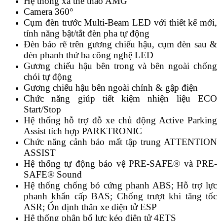
Hệ thống xả thể thao AMG
Camera 360°
Cụm đèn trước Multi-Beam LED với thiết kế mới,
tính năng bật/tắt đèn pha tự động
Đèn báo rẽ trên gương chiếu hậu, cụm đèn sau &
đèn phanh thứ ba công nghệ LED
Gương chiếu hậu bên trong và bên ngoài chống
chói tự động
Gương chiếu hậu bên ngoài chỉnh & gập điện
Chức năng giúp tiết kiệm nhiện liệu ECO
Start/Stop
Hệ thống hỗ trợ đỗ xe chủ động Active Parking
Assist tích hợp PARKTRONIC
Chức năng cảnh báo mất tập trung ATTENTION
ASSIST
Hệ thống tự động bảo vệ PRE-SAFE® và PRE-
SAFE® Sound
Hệ thống chống bó cứng phanh ABS; Hỗ trợ lực
phanh khẩn cấp BAS; Chống trượt khi tăng tốc
ASR; Ổn định thân xe điện tử ESP
Hệ thống phân bổ lực kéo điện tử 4ETS