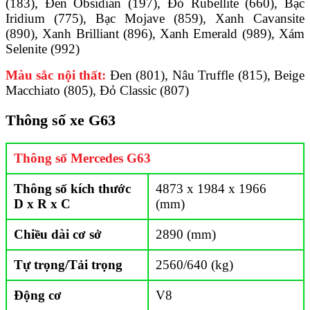
(183), Đen Obsidian (197), Đỏ Rubellite (660), Bạc
Iridium (775), Bạc Mojave (859), Xanh Cavansite
(890), Xanh Brilliant (896), Xanh Emerald (989), Xám
Selenite (992)
Màu sắc nội thất:
Đen (801), Nâu Truffle (815), Beige
Macchiato (805), Đỏ Classic (807)
Thông số xe G63
Thông số Mercedes G63
Thông số kích thước
4873 x 1984 x 1966
D x R x C
(mm)
Chiều dài cơ sở
2890 (mm)
Tự trọng/Tải trọng
2560/640 (kg)
Động cơ
V8