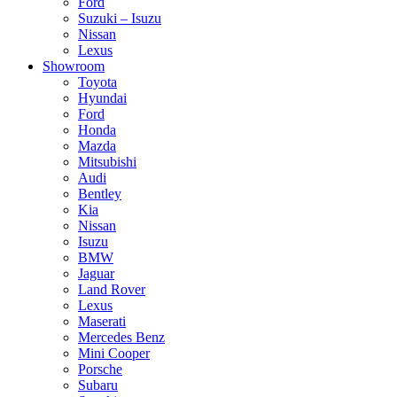
Ford
Suzuki – Isuzu
Nissan
Lexus
Showroom
Toyota
Hyundai
Ford
Honda
Mazda
Mitsubishi
Audi
Bentley
Kia
Nissan
Isuzu
BMW
Jaguar
Land Rover
Lexus
Maserati
Mercedes Benz
Mini Cooper
Porsche
Subaru