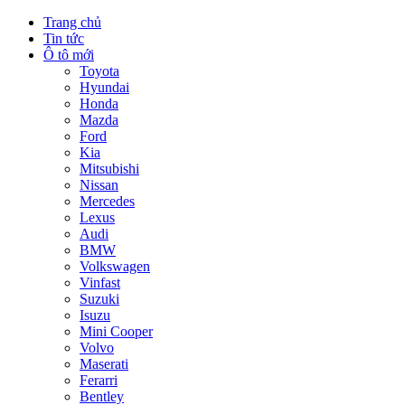
Trang chủ
Tin tức
Ô tô mới
Toyota
Hyundai
Honda
Mazda
Ford
Kia
Mitsubishi
Nissan
Mercedes
Lexus
Audi
BMW
Volkswagen
Vinfast
Suzuki
Isuzu
Mini Cooper
Volvo
Maserati
Ferarri
Bentley