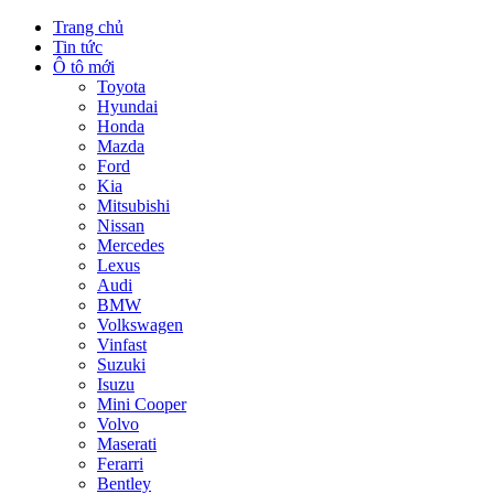
Trang chủ
Tin tức
Ô tô mới
Toyota
Hyundai
Honda
Mazda
Ford
Kia
Mitsubishi
Nissan
Mercedes
Lexus
Audi
BMW
Volkswagen
Vinfast
Suzuki
Isuzu
Mini Cooper
Volvo
Maserati
Ferarri
Bentley