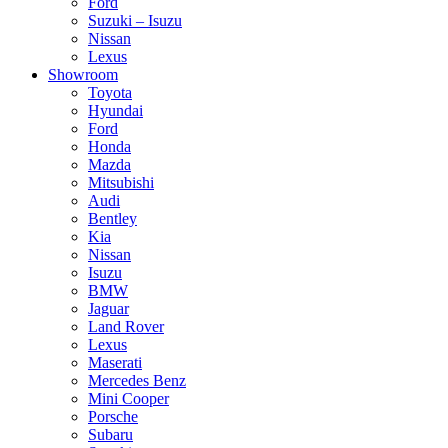
Ford
Suzuki – Isuzu
Nissan
Lexus
Showroom
Toyota
Hyundai
Ford
Honda
Mazda
Mitsubishi
Audi
Bentley
Kia
Nissan
Isuzu
BMW
Jaguar
Land Rover
Lexus
Maserati
Mercedes Benz
Mini Cooper
Porsche
Subaru