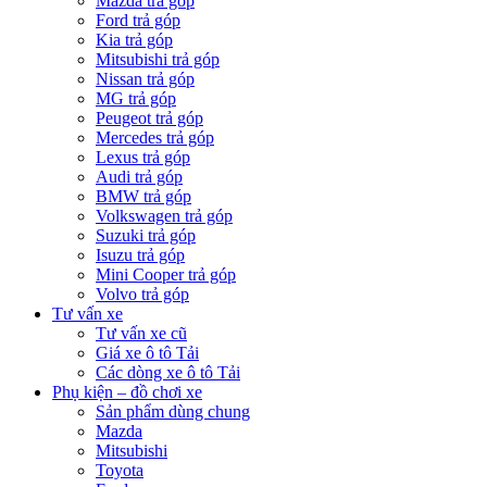
Mazda trả góp
Ford trả góp
Kia trả góp
Mitsubishi trả góp
Nissan trả góp
MG trả góp
Peugeot trả góp
Mercedes trả góp
Lexus trả góp
Audi trả góp
BMW trả góp
Volkswagen trả góp
Suzuki trả góp
Isuzu trả góp
Mini Cooper trả góp
Volvo trả góp
Tư vấn xe
Tư vấn xe cũ
Giá xe ô tô Tải
Các dòng xe ô tô Tải
Phụ kiện – đồ chơi xe
Sản phẩm dùng chung
Mazda
Mitsubishi
Toyota