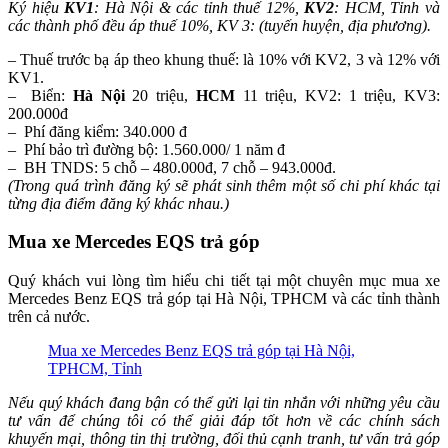
Ký hiệu
KV1
: Hà Nội & các tỉnh thuế 12%,
KV2
: HCM, Tỉnh và
các thành phố đều áp thuế 10%, KV 3: (tuyến huyện, địa phương).
– Thuế trước bạ áp theo khung thuế: là 10% với KV2, 3 và 12% với
KV1.
– Biển:
Hà Nội
20 triệu,
HCM
11 triệu, KV2: 1 triệu, KV3:
200.000đ
– Phí đăng kiểm: 340.000 đ
– Phí bảo trì đường bộ: 1.560.000/ 1 năm đ
– BH TNDS: 5 chỗ – 480.000đ, 7 chỗ – 943.000đ.
(Trong quá trình đăng ký sẽ phát sinh thêm một số chi phí khác tại
từng địa điểm đăng ký khác nhau.)
Mua xe Mercedes EQS trả góp
Quý khách vui lòng tìm hiểu chi tiết tại một chuyên mục mua xe
Mercedes Benz EQS trả góp tại Hà Nội, TPHCM và các tỉnh thành
trên cả nước.
Mua xe Mercedes Benz EQS trả góp tại Hà Nội,
TPHCM, Tỉnh
Nếu quý khách đang bận có thể gửi lại tin nhắn với những yêu cầu
tư vấn để chúng tôi có thể giải đáp tốt hơn về các chính sách
khuyến mại, thông tin thị trường, đối thủ cạnh tranh, tư vấn trả góp