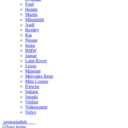
Ford
Honda
Mazda
Mitsubishi
Audi
Bentley
Kia
Nissan
Isuzu
BMW
Jaguar
Land Rover
Lexus
Maserati
Mercedes Benz
Mini Cooper
Porsche
Subaru
Suzuki
Vinfast
Volkswagen
Volvo
xeotogiadinh
.com
Skip
Skip