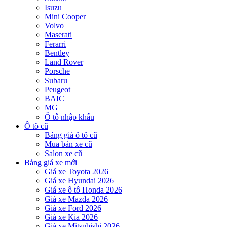
Isuzu
Mini Cooper
Volvo
Maserati
Ferarri
Bentley
Land Rover
Porsche
Subaru
Peugeot
BAIC
MG
Ô tô nhập khẩu
Ô tô cũ
Bảng giá ô tô cũ
Mua bán xe cũ
Salon xe cũ
Bảng giá xe mới
Giá xe Toyota 2026
Giá xe Hyundai 2026
Giá xe ô tô Honda 2026
Giá xe Mazda 2026
Giá xe Ford 2026
Giá xe Kia 2026
Giá xe Mitsubishi 2026