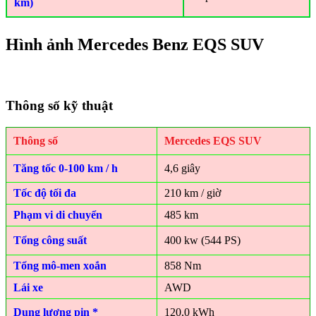
km)
Hình ảnh Mercedes Benz EQS SUV
Thông số kỹ thuật
Thông số
Mercedes EQS SUV
Tăng tốc 0-100 km / h
4,6 giây
Tốc độ tối đa
210 km / giờ
Phạm vi di chuyển
485 km
Tổng công suất
400 kw (544 PS)
Tổng mô-men xoắn
858 Nm
Lái xe
AWD
Dung lượng pin *
120,0 kWh