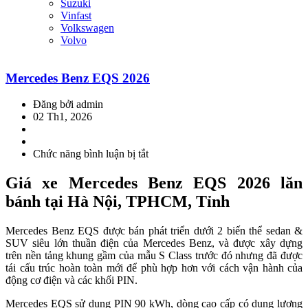
Suzuki
Vinfast
Volkswagen
Volvo
Mercedes Benz EQS 2026
Đăng bởi admin
02 Th1, 2026
Chức năng bình luận bị tắt
ở
Mercedes
Benz
Giá xe Mercedes Benz EQS 2026 lăn
EQS
bánh tại Hà Nội, TPHCM, Tỉnh
2026
Mercedes Benz EQS được bán phát triển dưới 2 biến thể sedan &
SUV siêu lớn thuần điện của Mercedes Benz, và được xây dựng
trên nền tảng khung gầm của mẫu S Class trước đó nhưng đã được
tái cấu trúc hoàn toàn mới để phù hợp hơn với cách vận hành của
động cơ điện và các khối PIN.
Mercedes EQS sử dụng PIN 90 kWh, dòng cao cấp có dung lượng