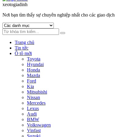
to
to
xeotogiadinh
.com
navigation
content
Nơi bạn tìm thấy sự chuyên nghiệp nhất cho các giao dịch
Trang chủ
Tin tức
Ô tô mới
Toyota
Hyundai
Honda
Mazda
Ford
Kia
Mitsubishi
Nissan
Mercedes
Lexus
Audi
BMW
Volkswagen
Vinfast
Suzuki