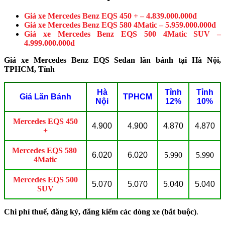
Giá xe Mercedes Benz EQS 450 + – 4.839.000.000đ
Giá xe Mercedes Benz EQS 580 4Matic – 5.959.000.000đ
Giá xe Mercedes Benz EQS 500 4Matic SUV –
4.999.000.000đ
Giá xe Mercedes Benz EQS Sedan lăn bánh tại Hà Nội,
TPHCM, Tỉnh
Hà
Tỉnh
Tỉnh
Giá Lăn Bánh
TPHCM
Nội
12%
10%
Mercedes EQS 450
4.900
4.900
4.870
4.870
+
Mercedes EQS 580
6.020
6.020
5.990
5.990
4Matic
Mercedes EQS 500
5.070
5.070
5.040
5.040
SUV
Chi phí thuế, đăng ký, đăng kiểm các dòng xe (bắt buộc)
.