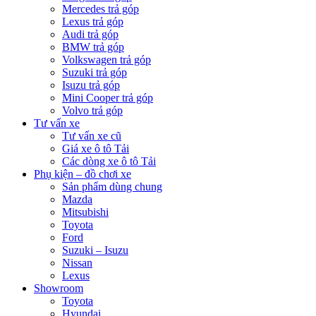
Mercedes trả góp
Lexus trả góp
Audi trả góp
BMW trả góp
Volkswagen trả góp
Suzuki trả góp
Isuzu trả góp
Mini Cooper trả góp
Volvo trả góp
Tư vấn xe
Tư vấn xe cũ
Giá xe ô tô Tải
Các dòng xe ô tô Tải
Phụ kiện – đồ chơi xe
Sản phẩm dùng chung
Mazda
Mitsubishi
Toyota
Ford
Suzuki – Isuzu
Nissan
Lexus
Showroom
Toyota
Hyundai