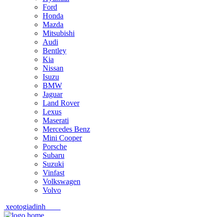
Ford
Honda
Mazda
Mitsubishi
Audi
Bentley
Kia
Nissan
Isuzu
BMW
Jaguar
Land Rover
Lexus
Maserati
Mercedes Benz
Mini Cooper
Porsche
Subaru
Suzuki
Vinfast
Volkswagen
Volvo
xeotogiadinh
.com
Skip
Skip