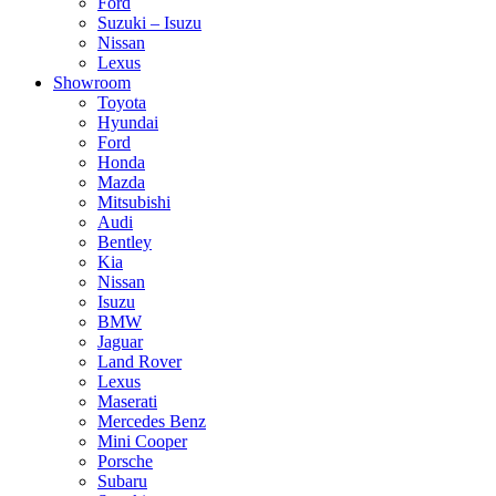
Ford
Suzuki – Isuzu
Nissan
Lexus
Showroom
Toyota
Hyundai
Ford
Honda
Mazda
Mitsubishi
Audi
Bentley
Kia
Nissan
Isuzu
BMW
Jaguar
Land Rover
Lexus
Maserati
Mercedes Benz
Mini Cooper
Porsche
Subaru