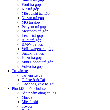
Mazda trả góp
Ford trả góp
Kia trả góp
Mitsubishi trả góp
Nissan trả góp
MG trả góp
Peugeot trả góp
Mercedes trả góp
Lexus trả góp
Audi trả góp
BMW trả góp
Volkswagen trả góp
Suzuki trả góp
Isuzu trả góp
Mini Cooper trả góp
Volvo trả góp
Tư vấn xe
Tư vấn xe cũ
Giá xe ô tô Tải
Các dòng xe ô tô Tải
Phụ kiện – đồ chơi xe
Sản phẩm dùng chung
Mazda
Mitsubishi
Toyota