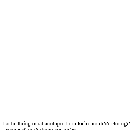
Tại hệ thống muabanotopro luôn kiếm tìm được cho ngư
Levante cũ thuộc hàng cực phẩm.