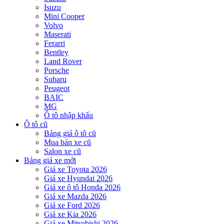
Isuzu
Mini Cooper
Volvo
Maserati
Ferarri
Bentley
Land Rover
Porsche
Subaru
Peugeot
BAIC
MG
Ô tô nhập khẩu
Ô tô cũ
Bảng giá ô tô cũ
Mua bán xe cũ
Salon xe cũ
Bảng giá xe mới
Giá xe Toyota 2026
Giá xe Hyundai 2026
Giá xe ô tô Honda 2026
Giá xe Mazda 2026
Giá xe Ford 2026
Giá xe Kia 2026
Giá xe Mitsubishi 2026