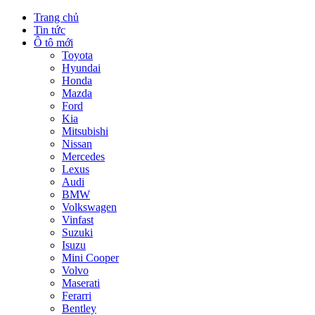
Trang chủ
Tin tức
Ô tô mới
Toyota
Hyundai
Honda
Mazda
Ford
Kia
Mitsubishi
Nissan
Mercedes
Lexus
Audi
BMW
Volkswagen
Vinfast
Suzuki
Isuzu
Mini Cooper
Volvo
Maserati
Ferarri
Bentley