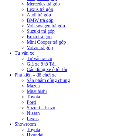
Mercedes trả góp
Lexus trả góp
Audi trả góp
BMW trả góp
Volkswagen trả góp
Suzuki trả góp
Isuzu trả góp
Mini Cooper trả góp
Volvo trả góp
Tư vấn xe
Tư vấn xe cũ
Giá xe ô tô Tải
Các dòng xe ô tô Tải
Phụ kiện – đồ chơi xe
Sản phẩm dùng chung
Mazda
Mitsubishi
Toyota
Ford
Suzuki – Isuzu
Nissan
Lexus
Showroom
Toyota
Hyundai