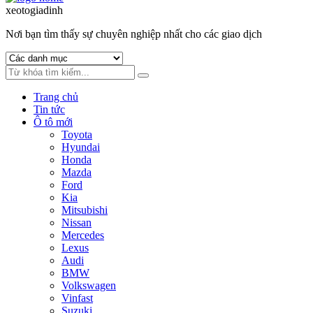
to
to
xeotogiadinh
.com
navigation
content
Nơi bạn tìm thấy sự chuyên nghiệp nhất cho các giao dịch
Trang chủ
Tin tức
Ô tô mới
Toyota
Hyundai
Honda
Mazda
Ford
Kia
Mitsubishi
Nissan
Mercedes
Lexus
Audi
BMW
Volkswagen
Vinfast
Suzuki