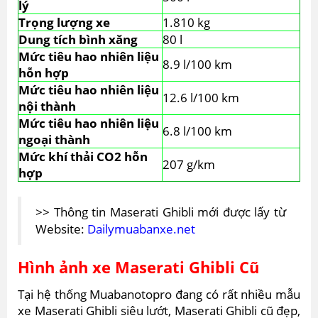
lý
Trọng lượng xe
1.810 kg
Dung tích bình xăng
80 l
Mức tiêu hao nhiên liệu
8.9 l/100 km
hỗn hợp
Mức tiêu hao nhiên liệu
12.6 l/100 km
nội thành
Mức tiêu hao nhiên liệu
6.8 l/100 km
ngoại thành
Mức khí thải CO2 hỗn
207 g/km
hợp
>> Thông tin Maserati Ghibli mới được lấy từ
Website:
Dailymuabanxe.net
Hình ảnh xe Maserati Ghibli Cũ
Tại hệ thống Muabanotopro đang có rất nhiều mẫu
xe Maserati Ghibli siêu lướt, Maserati Ghibli cũ đẹp,