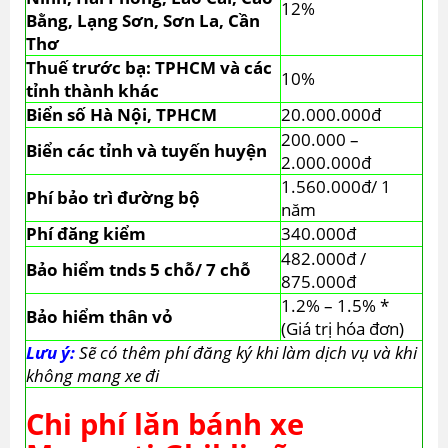
12%
Bằng, Lạng Sơn, Sơn La, Cần
Thơ
Thuế trước bạ: TPHCM và các
10%
tỉnh thành khác
Biển số Hà Nội, TPHCM
20.000.000đ
200.000 –
Biển các tỉnh và tuyến huyện
2.000.000đ
1.560.000đ/ 1
Phí bảo trì đường bộ
năm
Phí đăng kiểm
340.000đ
482.000đ /
Bảo hiểm tnds 5 chỗ/ 7 chỗ
875.000đ
1.2% – 1.5% *
Bảo hiểm thân vỏ
(Giá trị hóa đơn)
Lưu ý:
Sẽ có thêm phí đăng ký khi làm dịch vụ và khi
không mang xe đi
Chi phí lăn bánh xe