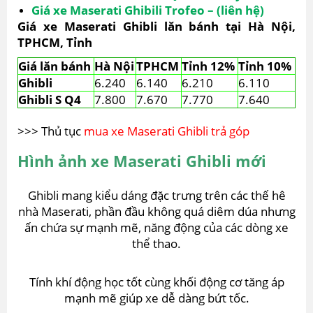
Giá xe Maserati Ghibili Trofeo – (liên hệ)
Giá xe Maserati Ghibli lăn bánh tại Hà Nội,
TPHCM, Tỉnh
Giá lăn bánh
Hà Nội
TPHCM
Tỉnh 12%
Tỉnh 10%
Ghibli
6.240
6.140
6.210
6.110
Ghibli S Q4
7.800
7.670
7.770
7.640
>>> Thủ tục
mua xe Maserati Ghibli trả góp
Hình ảnh xe Maserati Ghibli mới
Ghibli mang kiểu dáng đặc trưng trên các thế hê
nhà Maserati, phần đầu không quá diêm dúa nhưng
ấn chứa sự mạnh mẽ, năng động của các dòng xe
thể thao.
Tính khí động học tốt cùng khối động cơ tăng áp
mạnh mẽ giúp xe dễ dàng bứt tốc.