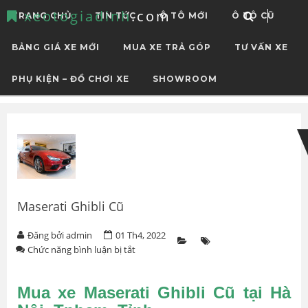
xeotogiadinh
.com
TRANG CHỦ
TIN TỨC
Ô TÔ MỚI
Ô TÔ CŨ
BẢNG GIÁ XE MỚI
MUA XE TRẢ GÓP
TƯ VẤN XE
PHỤ KIỆN – ĐỒ CHƠI XE
SHOWROOM
Skip
Skip
to
to
navigation
content
Maserati Ghibli Cũ
Đăng bởi admin
01 Th4, 2022
ở
Chức năng bình luận bị tắt
Maserati
Ghibli
Cũ
Mua xe Maserati Ghibli Cũ tại Hà