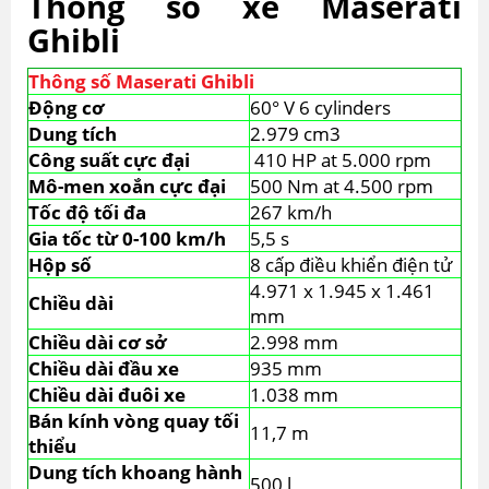
Thông số xe Maserati
Ghibli
Thông số Maserati Ghibli
Động cơ
60° V 6 cylinders
Dung tích
2.979 cm3
Công suất cực đại
410 HP at 5.000 rpm
Mô-men xoắn cực đại
500 Nm at 4.500 rpm
Tốc độ tối đa
267 km/h
Gia tốc từ 0-100 km/h
5,5 s
Hộp số
8 cấp điều khiển điện tử
4.971 x 1.945 x 1.461
Chiều dài
mm
Chiều dài cơ sở
2.998 mm
Chiều dài đầu xe
935 mm
Chiều dài đuôi xe
1.038 mm
Bán kính vòng quay tối
11,7 m
thiểu
Dung tích khoang hành
500 l