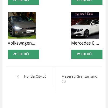
CHI TIẾT
CHI TIẾT
Volkswagen Scirocco Cũ
Mercedes E 200 Cũ
CHI TIẾT
CHI TIẾT
Điều
hướng
Honda City cũ
Maserati Granturismo
Cũ
bài
viết