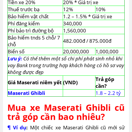
Tiền xe 20%
20% * Giá trị xe
Thuế trước bạ
12%
10%
Bảo hiểm vật chất
1.2 – 1.5% * Giá trị xe
Phí đăng kiểm
340,000
Phí bảo trì đường bộ
1,560,000
Bảo hiểm tnds 5 chỗ/ 7
482.000đ / 875.000đ
chỗ
Biển số
20,000,000
1,000,000
Lưu ý:
Có thể thêm một số chi phí phát sinh nhỏ khi
vay Bank trong trường hợp khách hàng có hồ sơ vay
không được đẹp
Trả góp
Giá Maserati niêm yết
(VND)
cần?
Maserati Ghibli
1.8 – 2.2 tỷ
Mua xe Maserati Ghibli cũ
trả góp cần bao nhiêu?
¶ Ví dụ
:
Một chiếc xe Maserati Ghibli cũ mới sử