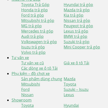
Toyota Trả Góp
Hyundai trả góp
Honda trả góp
Mazda trả góp
Ford trả góp
Kia trả góp
Mitsubishi trả góp
Nissan trả góp
MG trả góp
Peugeot trả góp
Mercedes trả góp
Lexus trả góp
Audi trả góp
BMW trả góp
Volkswagen trả góp
Suzuki trả góp
Isuzu trả góp
Mini Cooper trả góp
Volvo trả góp
Tư vấn xe
Tư vấn xe cũ
Giá xe ô tô Tải
Các dòng xe ô tô Tải
Phụ kiện – đồ chơi xe
Sản phẩm dùng chung
Mazda
Mitsubishi
Toyota
Ford
Suzuki – Isuzu
Nissan
Lexus
Showroom
Toyota
Hyundai