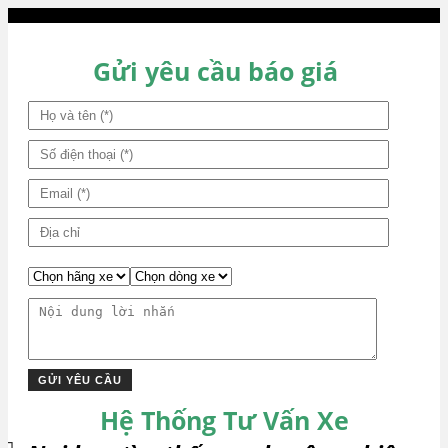
hướng
bài
viết
Gửi yêu cầu báo giá
Hệ Thống Tư Vấn Xe