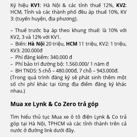
Ký hiệu
KV1
: Hà Nội & các tỉnh thuế 12%,
KV2
:
HCM, Tỉnh và các thành phố đều áp thuế 10%, KV
3: (tuyến huyện, địa phương).
– Thuế trước bạ áp theo khung thuế: là 10% với
KV2, 3 và 12% với KV1.
– Biển:
Hà Nội
20 triệu,
HCM
11 triệu, KV2: 1 triệu,
KV3: 200.000đ
– Phí đăng kiểm: 340.000 đ
– Phí bảo trì đường bộ: 1.560.000/ 1 năm đ
– BH TNDS: 5 chỗ – 480.000đ, 7 chỗ – 943.000đ.
(Trong quá trình đăng ký sẽ phát sinh thêm một
số chi phí khác tại từng địa điểm đăng ký khác
nhau.)
Mua xe Lynk & Co Zero trả góp
Tìm hiểu thủ tục Mua xe ô tô điện Lynk & Co trả
góp tại Hà Nội, TPHCM và các tỉnh thành trên cả
nước ở đường link dưới đây.