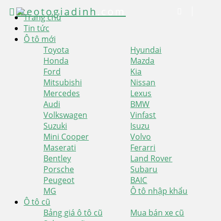
xeotogiadinh
.com
Trang chủ
Tin tức
Ô tô mới
Toyota
Hyundai
Honda
Mazda
Ford
Kia
Mitsubishi
Nissan
Mercedes
Lexus
Audi
BMW
Volkswagen
Vinfast
Suzuki
Isuzu
Mini Cooper
Volvo
Maserati
Ferarri
Bentley
Land Rover
Porsche
Subaru
Peugeot
BAIC
MG
Ô tô nhập khẩu
Ô tô cũ
Bảng giá ô tô cũ
Mua bán xe cũ