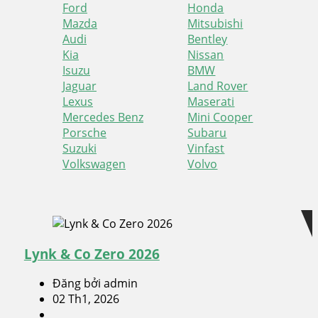
Ford
Honda
Mazda
Mitsubishi
Audi
Bentley
Kia
Nissan
Isuzu
BMW
Jaguar
Land Rover
Lexus
Maserati
Mercedes Benz
Mini Cooper
Porsche
Subaru
Suzuki
Vinfast
Volkswagen
Volvo
Skip
Skip
to
to
navigation
content
Lynk & Co Zero 2026
Đăng bởi admin
02 Th1, 2026